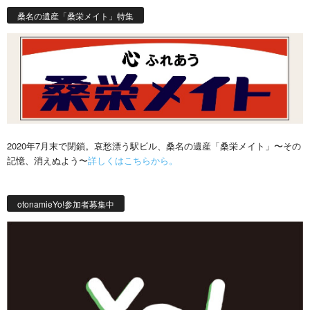
桑名の遺産「桑栄メイト」特集
2020年7月末で閉鎖。哀愁漂う駅ビル、桑名の遺産「桑栄メイト」〜その
記憶、消えぬよう〜
詳しくはこちらから。
otonamieYo!参加者募集中