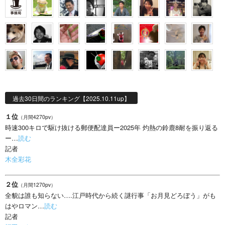
過去30日間のランキング【2025.10.11up】
１位
（月間4270pv）
時速300キロで駆け抜ける郵便配達員ー2025年 灼熱の鈴鹿8耐を振り返る
ー…
読む
記者
木全彩花
２位
（月間1270pv）
全貌は誰も知らない….江戸時代から続く謎行事「お月見どろぼう」がも
はやロマン…
読む
記者