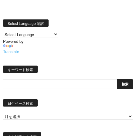
Select Language 翻訳
Powered by
Translate
キーワード検索
日
付
日付ベース検索
ベ
ー
ス
検
索