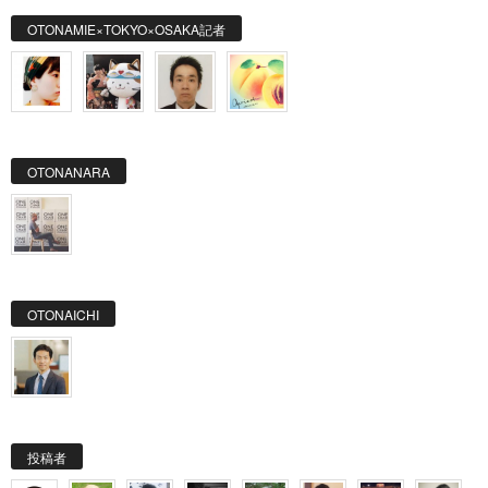
OTONAMIE×TOKYO×OSAKA記者
OTONANARA
OTONAICHI
投稿者