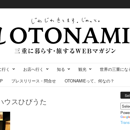
に行く
お店へ行く
知る
観光
世界の三重にな
P
プレスリリース・問合せ
OTONAMIEって、何なの？
Se
トハウスひびうた
Powe
Trans