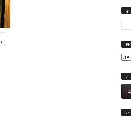
キ
】三
うた
日
さ
い