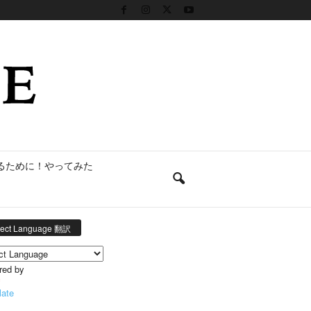
るために！やってみた
lect Language 翻訳
red by
late