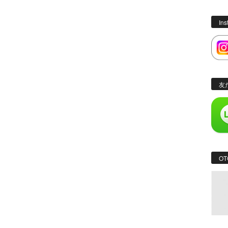
In
友
OT