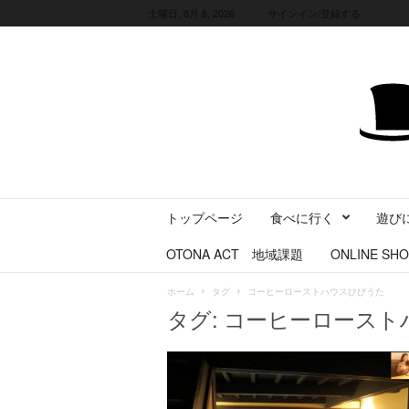
土曜日, 8月 8, 2026
サインイン/登録する
三
トップページ
食べに行く
遊び
重
県
OTONA ACT 地域課題
ONLINE SHO
に
暮
ホーム
タグ
コーヒーローストハウスひびうた
ら
タグ: コーヒーロース
す
・
旅
す
る