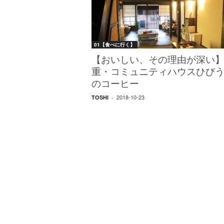
W
E
B
マ
01【食べに行く】
ガ
ジ
【おいしい、その理由が深い
ン
重・コミュニティハウスひび
-
のコーヒー
O
2018-10-23
TOSHI
-
T
O
N
A
M
I
E
（
オ
ト
ナ
ミ