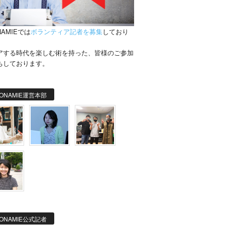
NAMIEでは
ボランティア記者を募集
しており
。
アする時代を楽しむ術を持った、皆様のご参加
ちしております。
ONAMIE運営本部
ONAMIE公式記者