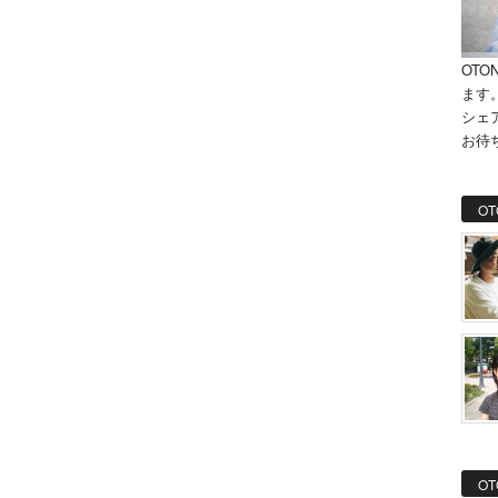
OTO
ます
シェ
お待
OT
OT