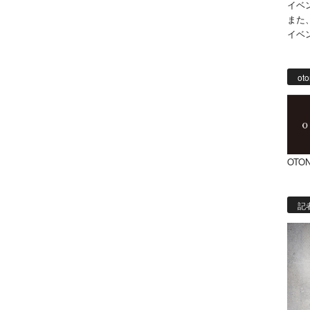
イベ
また
イベ
oto
OTON
記