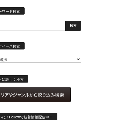
ーワード検索
日
付
付ベース検索
ベ
ー
ス
検
索
らに詳しく検索
いね！Followで新着情報配信中！