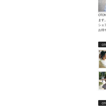
OTO
ます
シェ
お待
OT
OT