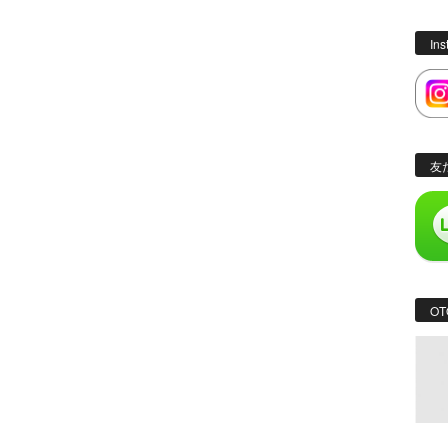
In
友
OT