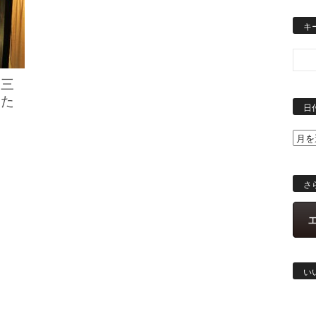
キ
】三
うた
日
さ
い