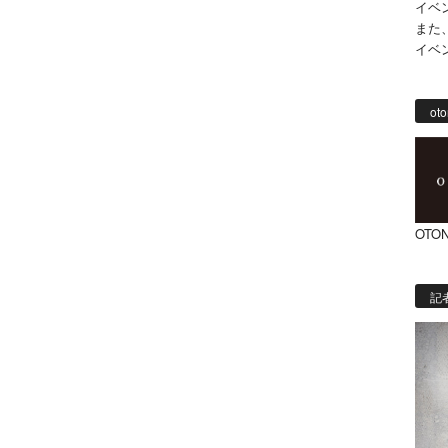
イベ
また
イベ
oto
OTON
記