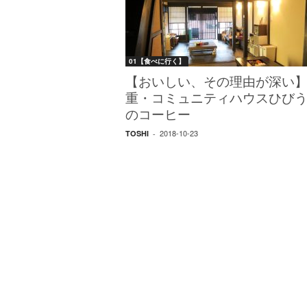
W
E
B
マ
01【食べに行く】
ガ
ジ
【おいしい、その理由が深い
ン
重・コミュニティハウスひび
-
のコーヒー
O
2018-10-23
TOSHI
-
T
O
N
A
M
I
E
（
オ
ト
ナ
ミ