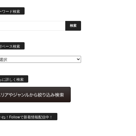
ーワード検索
日
付
付ベース検索
ベ
ー
ス
検
索
らに詳しく検索
いね！Followで新着情報配信中！