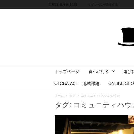
日曜日, 8月 9, 2026
サインイン/登録する
三
トップページ
食べに行く
遊び
重
県
OTONA ACT 地域課題
ONLINE SHO
に
暮
ホーム
タグ
コミュニティハウスひびうた
ら
タグ: コミュニティハ
す
・
旅
す
る