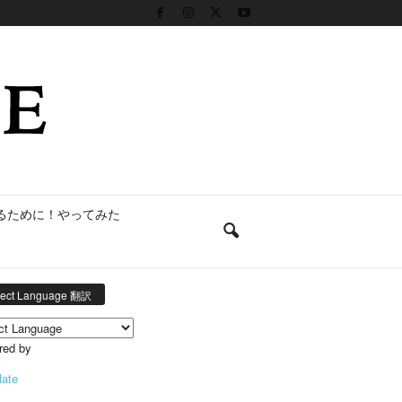
るために！やってみた
lect Language 翻訳
red by
late