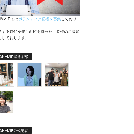
NAMIEでは
ボランティア記者を募集
しており
。
アする時代を楽しむ術を持った、皆様のご参加
ちしております。
ONAMIE運営本部
ONAMIE公式記者