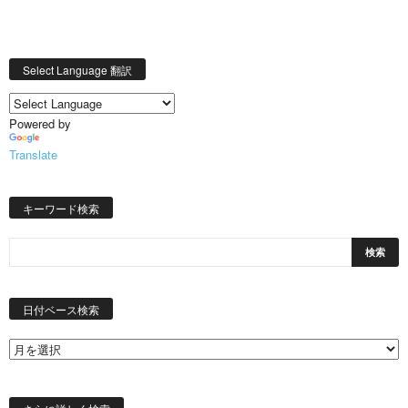
Select Language 翻訳
Powered by
Translate
キーワード検索
日
付
日付ベース検索
ベ
ー
ス
検
索