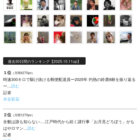
過去30日間のランキング【2025.10.11up】
１位
（月間4270pv）
時速300キロで駆け抜ける郵便配達員ー2025年 灼熱の鈴鹿8耐を振り返る
ー…
読む
記者
木全彩花
２位
（月間1270pv）
全貌は誰も知らない….江戸時代から続く謎行事「お月見どろぼう」がも
はやロマン…
読む
記者