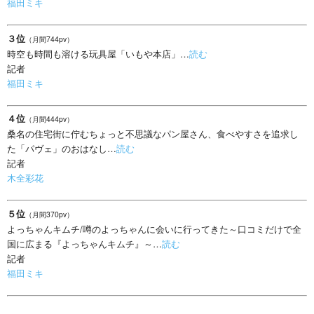
福田ミキ
３位
（月間744pv）
時空も時間も溶ける玩具屋「いもや本店」…
読む
記者
福田ミキ
４位
（月間444pv）
桑名の住宅街に佇むちょっと不思議なパン屋さん、食べやすさを追求し
た「パヴェ」のおはなし…
読む
記者
木全彩花
５位
（月間370pv）
よっちゃんキムチ/噂のよっちゃんに会いに行ってきた～口コミだけで全
国に広まる『よっちゃんキムチ』～…
読む
記者
福田ミキ