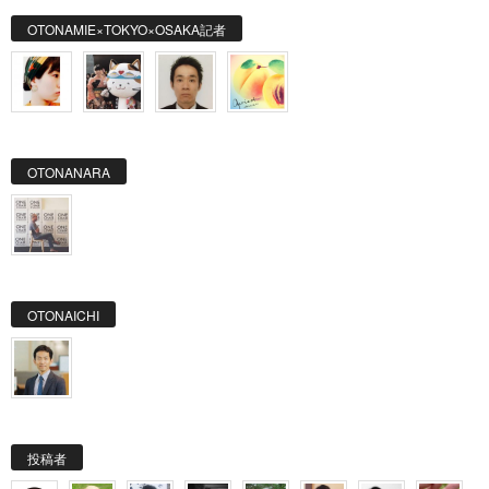
OTONAMIE×TOKYO×OSAKA記者
OTONANARA
OTONAICHI
投稿者