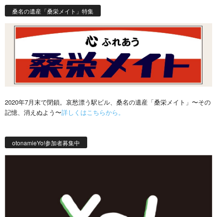
桑名の遺産「桑栄メイト」特集
2020年7月末で閉鎖。哀愁漂う駅ビル、桑名の遺産「桑栄メイト」〜その
記憶、消えぬよう〜
詳しくはこちらから。
otonamieYo!参加者募集中