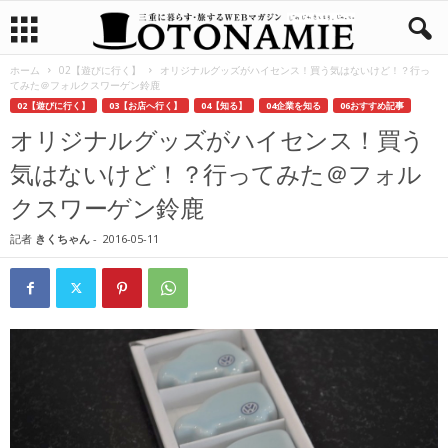
ホーム
02【遊びに行く】
オリジナルグッズがハイセンス！買う気はないけど！？行っ
てみた＠フォルクスワーゲン鈴鹿
02【遊びに行く】
03【お店へ行く】
04【知る】
04企業を知る
06おすすめ記事
オリジナルグッズがハイセンス！買う
気はないけど！？行ってみた＠フォル
クスワーゲン鈴鹿
記者
きくちゃん
-
2016-05-11