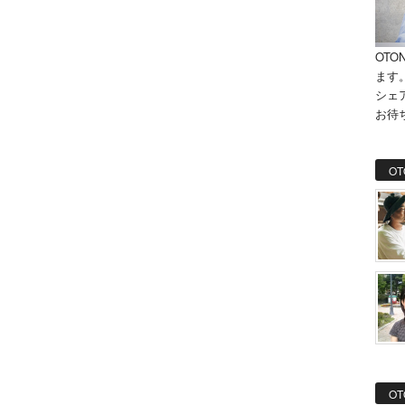
OTO
ます
シェ
お待
OT
OT