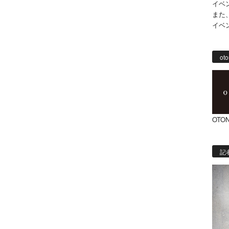
イベ
また
イベ
oto
OTON
記