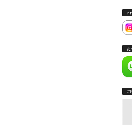
In
友
OT