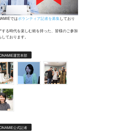
NAMIEでは
ボランティア記者を募集
しており
。
アする時代を楽しむ術を持った、皆様のご参加
ちしております。
ONAMIE運営本部
ONAMIE公式記者