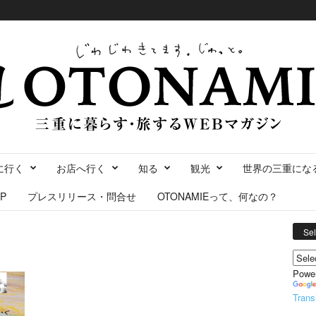
に行く
お店へ行く
知る
観光
世界の三重にな
P
プレスリリース・問合せ
OTONAMIEって、何なの？
Se
Powe
Trans