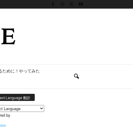
るために！やってみた
lect Language 翻訳
red by
late