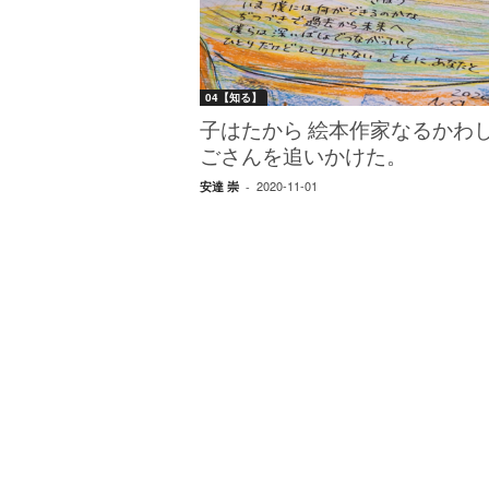
W
E
B
マ
04【知る】
ガ
ジ
子はたから 絵本作家なるかわ
ン
ごさんを追いかけた。
-
2020-11-01
安達 崇
-
O
T
O
N
A
M
I
E
（
オ
ト
ナ
ミ