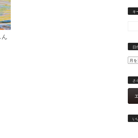
キ
しん
日
さ
い