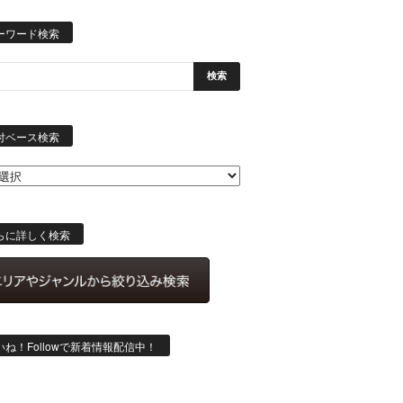
ーワード検索
日
付
付ベース検索
ベ
ー
ス
検
索
らに詳しく検索
いね！Followで新着情報配信中！