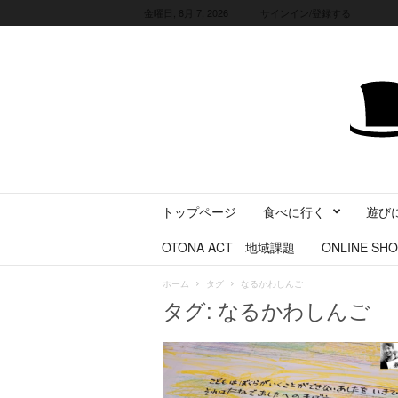
金曜日, 8月 7, 2026
サインイン/登録する
三
トップページ
食べに行く
遊び
重
県
OTONA ACT 地域課題
ONLINE SHO
に
暮
ホーム
タグ
なるかわしんご
ら
タグ: なるかわしんご
す
・
旅
す
る