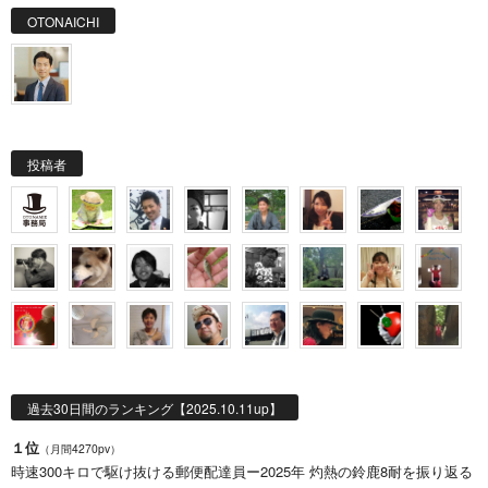
OTONAICHI
投稿者
過去30日間のランキング【2025.10.11up】
１位
（月間4270pv）
時速300キロで駆け抜ける郵便配達員ー2025年 灼熱の鈴鹿8耐を振り返る