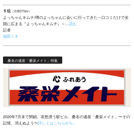
５位
（月間370pv）
よっちゃんキムチ/噂のよっちゃんに会いに行ってきた～口コミだけで全
国に広まる『よっちゃんキムチ』～…
読む
記者
福田ミキ
桑名の遺産「桑栄メイト」特集
2020年7月末で閉鎖。哀愁漂う駅ビル、桑名の遺産「桑栄メイト」〜その
記憶、消えぬよう〜
詳しくはこちらから。