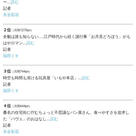
ー…
読む
記者
木全彩花
２位
（月間1270pv）
全貌は誰も知らない….江戸時代から続く謎行事「お月見どろぼう」がも
はやロマン…
読む
記者
福田ミキ
３位
（月間744pv）
時空も時間も溶ける玩具屋「いもや本店」…
読む
記者
福田ミキ
４位
（月間444pv）
桑名の住宅街に佇むちょっと不思議なパン屋さん、食べやすさを追求し
た「パヴェ」のおはなし…
読む
記者
木全彩花