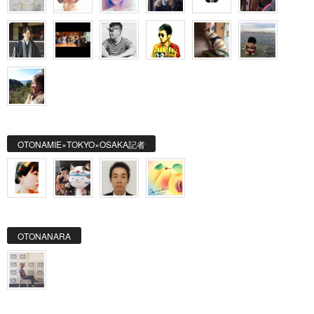
OTONAMIE×TOKYO×OSAKA記者
OTONANARA