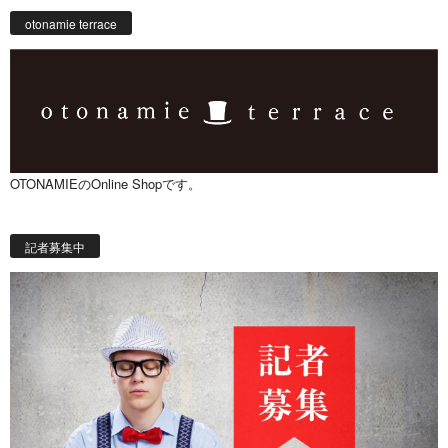
otonamie terrace
OTONAMIEのOnline Shopです。
記者募集中