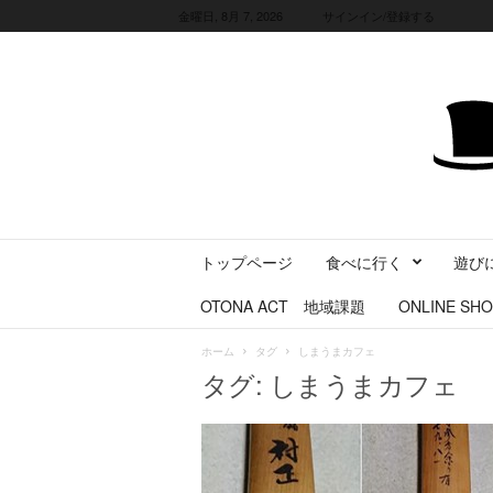
金曜日, 8月 7, 2026
サインイン/登録する
三
トップページ
食べに行く
遊び
重
県
OTONA ACT 地域課題
ONLINE SHO
に
暮
ホーム
タグ
しまうまカフェ
ら
タグ: しまうまカフェ
す
・
旅
す
る