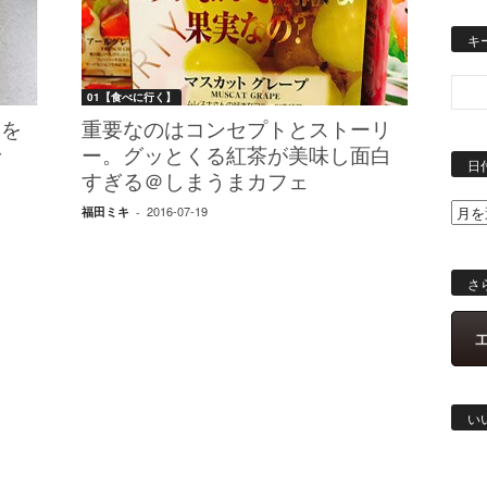
キ
01【食べに行く】
』を
重要なのはコンセプトとストーリ
で
ー。グッとくる紅茶が美味し面白
日
すぎる＠しまうまカフェ
2016-07-19
福田ミキ
-
さ
い