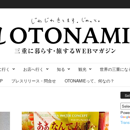
に行く
お店へ行く
知る
観光
世界の三重にな
P
プレスリリース・問合せ
OTONAMIEって、何なの？
Se
Powe
Trans