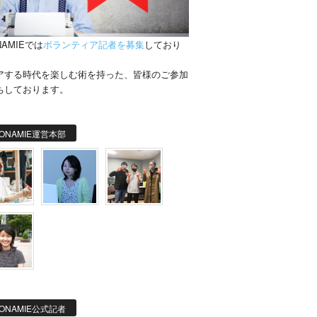
NAMIEでは
ボランティア記者を募集
しており
。
アする時代を楽しむ術を持った、皆様のご参加
ちしております。
ONAMIE運営本部
ONAMIE公式記者