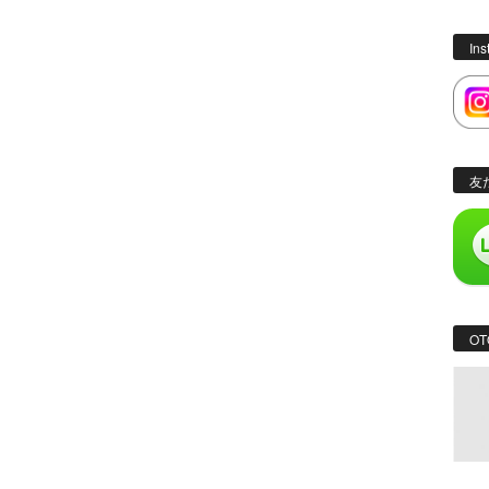
In
友
OT