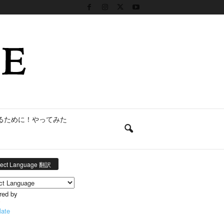
るために！やってみた
lect Language 翻訳
red by
late