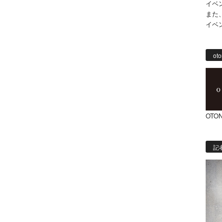
イベ
また
イベ
oto
OTON
記