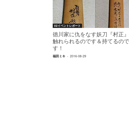
W
E
B
マ
02イベントレポート
ガ
ジ
徳川家に仇をなす妖刀『村正
ン
触れられるのです＆持てるの
-
す！
O
2016-08-29
福田ミキ
-
T
O
N
A
M
I
E
（
オ
ト
ナ
ミ