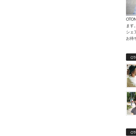
OTO
ます
シェ
お待
OT
OT