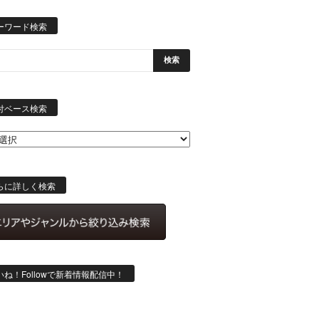
ーワード検索
日
付
付ベース検索
ベ
ー
ス
検
索
らに詳しく検索
いね！Followで新着情報配信中！