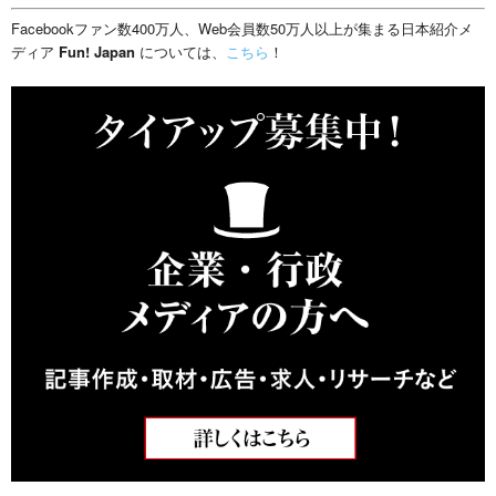
Facebookファン数400万人、Web会員数50万人以上が集まる日本紹介メ
ディア
Fun! Japan
については、
こちら
！