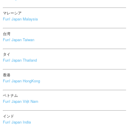
マレーシア
Fun! Japan Malaysia
台湾
Fun! Japan Taiwan
タイ
Fun! Japan Thailand
香港
Fun! Japan HongKong
ベトナム
Fun! Japan Việt Nam
インド
Fun! Japan India