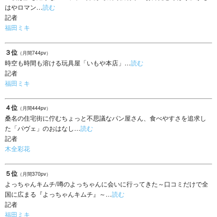
はやロマン…
読む
記者
福田ミキ
３位
（月間744pv）
時空も時間も溶ける玩具屋「いもや本店」…
読む
記者
福田ミキ
４位
（月間444pv）
桑名の住宅街に佇むちょっと不思議なパン屋さん、食べやすさを追求し
た「パヴェ」のおはなし…
読む
記者
木全彩花
５位
（月間370pv）
よっちゃんキムチ/噂のよっちゃんに会いに行ってきた～口コミだけで全
国に広まる『よっちゃんキムチ』～…
読む
記者
福田ミキ