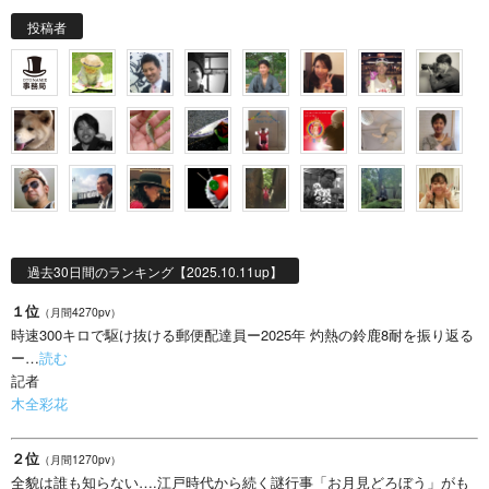
投稿者
過去30日間のランキング【2025.10.11up】
１位
（月間4270pv）
時速300キロで駆け抜ける郵便配達員ー2025年 灼熱の鈴鹿8耐を振り返る
ー…
読む
記者
木全彩花
２位
（月間1270pv）
全貌は誰も知らない….江戸時代から続く謎行事「お月見どろぼう」がも