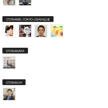
OTONAMIE×TOKYO×OSAKA記者
OTONANARA
OTONAICHI