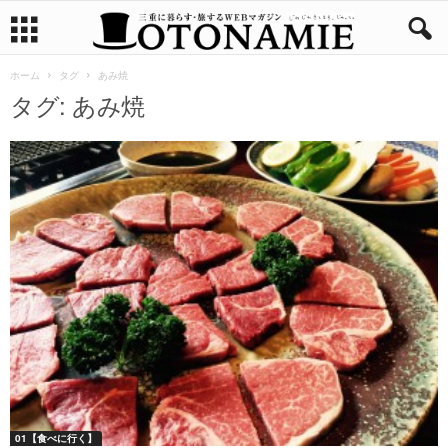
ホーム
タグ
あみ焼
タグ: あみ焼
01【食べに行く】