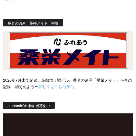
桑名の遺産「桑栄メイト」特集
2020年7月末で閉鎖。哀愁漂う駅ビル、桑名の遺産「桑栄メイト」〜その
記憶、消えぬよう〜
詳しくはこちらから。
otonamieYo!参加者募集中