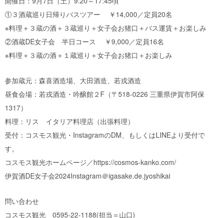
開催日：9月7日（土）9:20～17:45頃
①３酒蔵巡り日帰りバスツアー ￥14,000／定員20名
※料理＋３蔵の酒＋３蔵巡り＋女子会お猪口＋バス運賃＋お楽しみ
②酒蔵DE女子会 半日コース ￥9,000／定員16名
※料理＋３蔵の酒＋１蔵巡り＋女子会お猪口＋お楽しみ
参加蔵元：森喜酒造場、大田酒造、若戎酒造
昼食会場：若戎酒造・吟醸館２F（〒518-0226 三重県伊賀市阿保
1317）
料理：リス イタリア料理店（出張料理）
受付：コスモス観光・InstagramのDM、もしくはLINEより受付で
す。
コスモス観光ホームページ／https://cosmos-kanko.com/
伊賀酒DE女子会2024Instagram＠igasake.de.jyoshikai
問い合わせ
コスモス観光 0595-22-1188(担当＝山口)