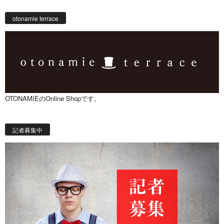
otonamie terrace
OTONAMIEのOnline Shopです。
記者募集中