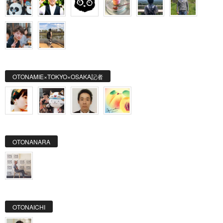
OTONAMIE×TOKYO×OSAKA記者
OTONANARA
OTONAICHI