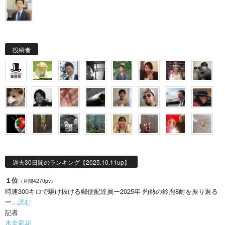
投稿者
過去30日間のランキング【2025.10.11up】
１位
（月間4270pv）
時速300キロで駆け抜ける郵便配達員ー2025年 灼熱の鈴鹿8耐を振り返る
ー…
読む
記者
木全彩花