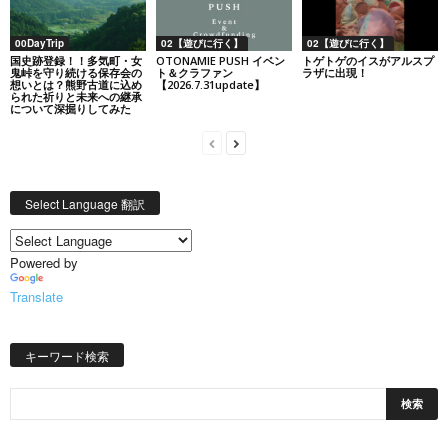
00DayTrip
02【遊びに行く】
02【遊びに行く】
国史跡登録！！多気町・女
OTONAMIE PUSH イベン
トゲトゲのイスがアルスプ
鬼峠を守り続ける保存会の
ト＆クラファン
ラザに出現！
想いとは？熊野古道に込め
【2026.7.31update】
られた祈りと未来への継承
について深掘りしてみた
Select Language 翻訳
Powered by
Translate
キーワード検索
日