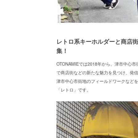
エ
）
レトロ系キーホルダーと商店
集！
OTONAMIEでは2018年から、津市
で商店街などの新たな魅力を見つけ、発信
津市中心市街地のフィールドワークなど
「レトロ」です。