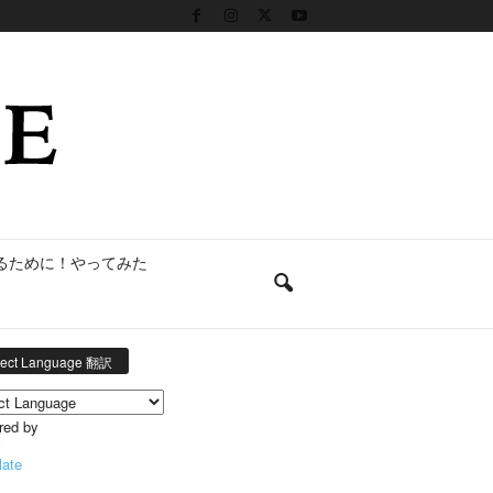
るために！やってみた
lect Language 翻訳
red by
late