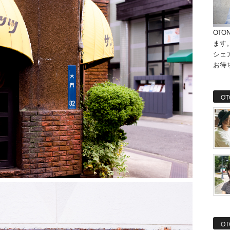
OTO
ます
シェ
お待
OT
OT