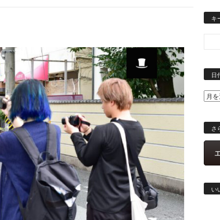
キ
日
さ
い