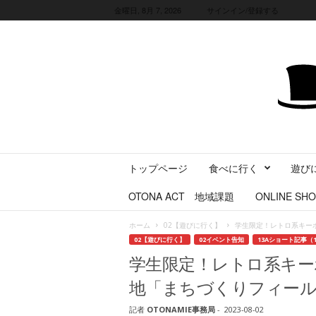
金曜日, 8月 7, 2026
サインイン/登録する
三
トップページ
食べに行く
遊び
重
県
OTONA ACT 地域課題
ONLINE SHO
に
暮
ホーム
02【遊びに行く】
学生限定！レトロ系キー
ら
02【遊びに行く】
02イベント告知
13Aショート記事（1
す
学生限定！レトロ系キー
・
旅
地「まちづくりフィール
す
る
記者
OTONAMIE事務局
-
2023-08-02