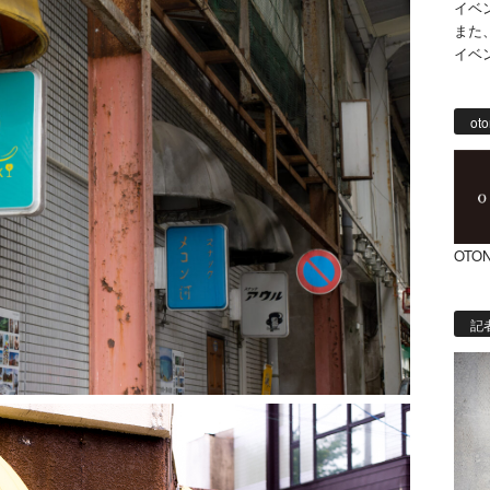
イベ
また
イベ
oto
OTON
記