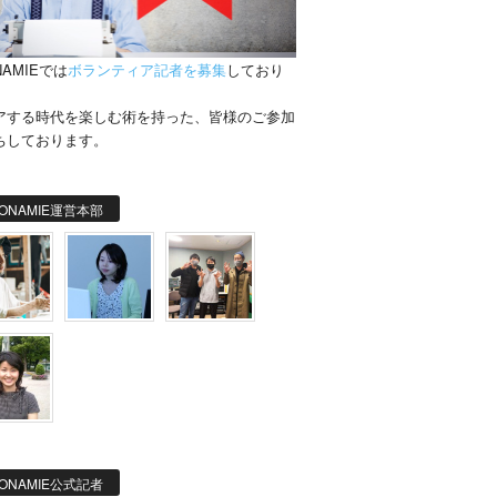
NAMIEでは
ボランティア記者を募集
しており
。
アする時代を楽しむ術を持った、皆様のご参加
ちしております。
ONAMIE運営本部
ONAMIE公式記者