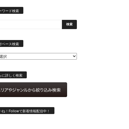
ーワード検索
日
付
付ベース検索
ベ
ー
ス
検
索
らに詳しく検索
いね！Followで新着情報配信中！