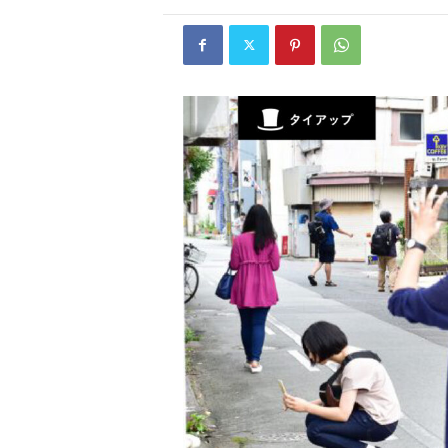
W
E
B
マ
ガ
ジ
ン
-
O
T
O
N
A
M
I
E
（
オ
ト
ナ
ミ