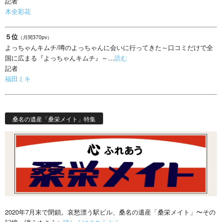
記者
木全彩花
５位
（月間370pv）
よっちゃんキムチ/噂のよっちゃんに会いに行ってきた～口コミだけで全
国に広まる『よっちゃんキムチ』～…
読む
記者
福田ミキ
桑名の遺産「桑栄メイト」特集
2020年7月末で閉鎖。哀愁漂う駅ビル、桑名の遺産「桑栄メイト」〜その