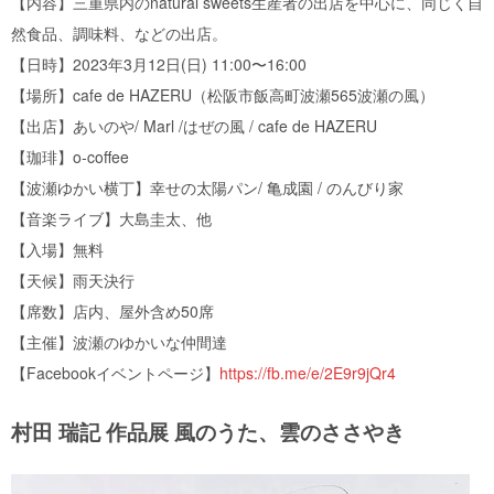
【内容】三重県内のnatural sweets生産者の出店を中心に、同じく自
然食品、調味料、などの出店。
【日時】2023年3月12日(日) 11:00〜16:00
【場所】cafe de HAZERU（松阪市飯高町波瀬565波瀬の風）
【出店】あいのや/ Marl /はぜの風 / cafe de HAZERU
【珈琲】o-coffee
【波瀬ゆかい横丁】幸せの太陽パン/ 亀成園 / のんびり家
【音楽ライブ】大島圭太、他
【入場】無料
【天候】雨天決行
【席数】店内、屋外含め50席
【主催】波瀬のゆかいな仲間達
【Facebookイベントページ】
https://fb.me/e/2E9r9jQr4
村田 瑞記 作品展 風のうた、雲のささやき