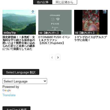
他の記事
同じ記者から
00DayTrip
02【遊びに行く】
02【遊びに行く】
国史跡登録！！多気町・女
OTONAMIE PUSH イベン
トゲトゲのイスがアルスプ
鬼峠を守り続ける保存会の
ト＆クラファン
ラザに出現！
想いとは？熊野古道に込め
【2026.7.31update】
られた祈りと未来への継承
について深掘りしてみた
Select Language 翻訳
Powered by
Translate
キーワード検索