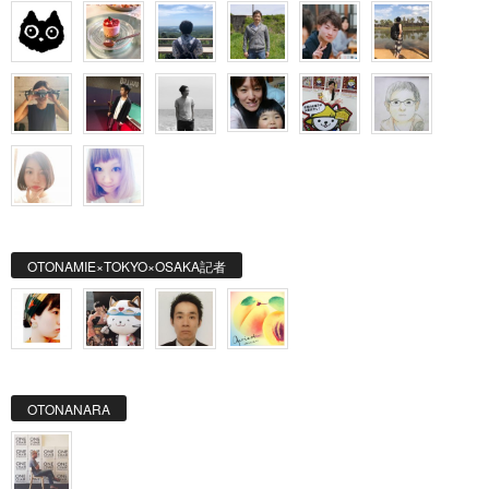
OTONAMIE×TOKYO×OSAKA記者
OTONANARA