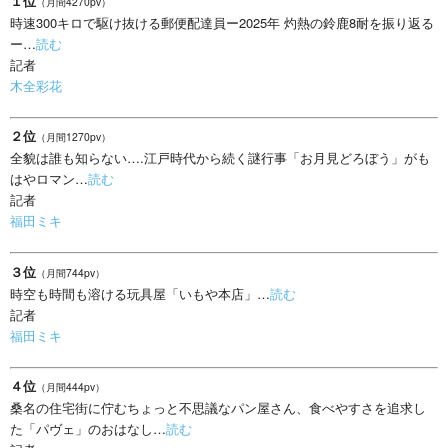
１位
（月間4270pv）
時速300キロで駆け抜ける郵便配達員ー2025年 灼熱の鈴鹿8耐を振り返る
ー…
読む
記者
木全彩花
２位
（月間1270pv）
全貌は誰も知らない….江戸時代から続く謎行事「お月見どろぼう」がも
はやロマン…
読む
記者
福田ミキ
３位
（月間744pv）
時空も時間も溶ける玩具屋「いもや本店」…
読む
記者
福田ミキ
４位
（月間444pv）
桑名の住宅街に佇むちょっと不思議なパン屋さん、食べやすさを追求し
た「パヴェ」のおはなし…
読む