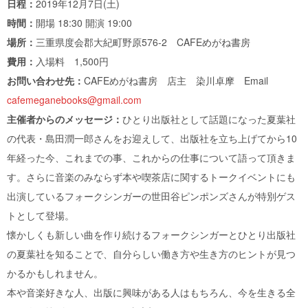
日程：
2019年12月7日(土)
時間：
開場 18:30 開演 19:00
場所：
三重県度会郡大紀町野原576-2 CAFEめがね書房
費用：
入場料 1,500円
お問い合わせ先：
CAFEめがね書房 店主 染川卓摩 Email
cafemeganebooks@gmail.com
主催者からのメッセージ：
ひとり出版社として話題になった夏葉社
の代表・島田潤一郎さんをお迎えして、出版社を立ち上げてから10
年経った今、これまでの事、これからの仕事について語って頂きま
す。さらに音楽のみならず本や喫茶店に関するトークイベントにも
出演しているフォークシンガーの世田谷ピンポンズさんが特別ゲス
トとして登場。
懐かしくも新しい曲を作り続けるフォークシンガーとひとり出版社
の夏葉社を知ることで、自分らしい働き方や生き方のヒントが見つ
かるかもしれません。
本や音楽好きな人、出版に興味がある人はもちろん、今を生きる全