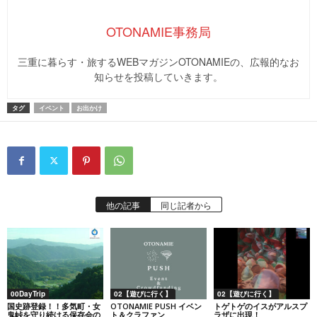
OTONAMIE事務局
三重に暮らす・旅するWEBマガジンOTONAMIEの、広報的なお
知らせを投稿していきます。
タグ
イベント
お出かけ
他の記事
同じ記者から
00DayTrip
02【遊びに行く】
02【遊びに行く】
国史跡登録！！多気町・女
OTONAMIE PUSH イベン
トゲトゲのイスがアルスプ
鬼峠を守り続ける保存会の
ト＆クラファン
ラザに出現！