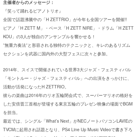
主催者からのメッセージ：
『笑って踊れるピアノトリオ』
全国で話題沸騰中の「H ZETTRIO」が今年も全国ツアーを開催!!
ピアノ「H ZETT M」・ベース「H ZETT NIRE」・ドラム「H ZETT
KOU」の3人が独自のアンサンブルを響かせる！
”無重力奏法”と形容される独特のテクニックと、キレのあるリズム
セクションを武器に国内外の大型フェスに次々と参加。
2014年、スイスで開催されている世界3大ジャズ・フェスティバル
「モントルー・ジャズ・フェスティバル」への出演をきっかけに、
活動が活発になったH ZETTRIO。
彼らの楽曲は2016年のリオ五輪閉会式で、スーパーマリオの格好を
した安倍晋三首相が登場する東京五輪のプレゼン映像の場面でBGM
を担当。
最近では、シングル「What’s Next」がNECノートパソコンLAVIEの
TVCMに起用され話題となり、PS4 Line Up Music Videoで書き下ろ