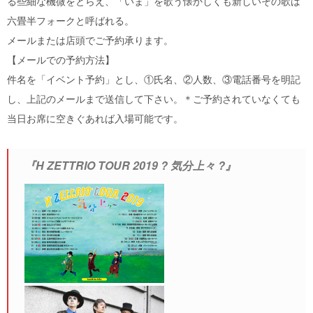
る些細な機微をとらえ、「いま」を歌う懐かしくも新しいその歌は
六畳半フォークと呼ばれる。
メールまたは店頭でご予約承ります。
【メールでの予約方法】
件名を「イベント予約」とし、①氏名、②人数、③電話番号を明記
し、上記のメールまで送信して下さい。＊ご予約されていなくても
当日お席に空きぐあれば入場可能です。
『H ZETTRIO TOUR 2019 ? 気分上々 ?』