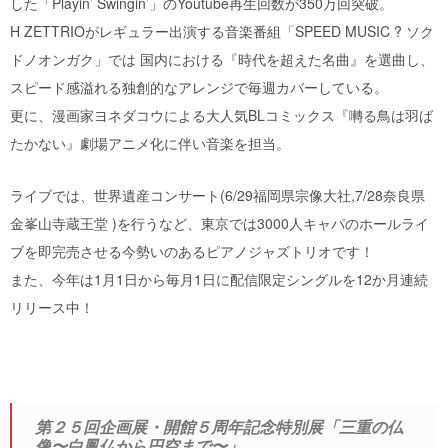
した「Playin’ Swingin’」のYoutube再生回数が350万回突破。
H ZETTRIOがレギュラー出演する音楽番組「SPEED MUSIC ? ソク
ドノオンガク」では 国内における『時代を超えた名曲』を選曲し、
スピード感溢れる独創的なアレンジで毎週カバーしている。
更に、漫画家ヨネダコウによる大人気BLコミックス『囀る鳥は羽ば
たかない』劇場アニメ化に伴い音楽を担当。
ライブでは、世界遺産コンサート(6/29福岡県宗像大社,7/28奈良県
金峯山寺蔵王堂 )を行うなど、東京では3000人キャパのホールライ
ブを即完売させる今勢いのあるピアノジャズトリオです！
また、今年は1月1日から毎月1日に配信限定シングルを12か月連続
リリース中！
第２５回企画展・開館５周年記念特別展「三重の仏
像〜白鳳仏から円空まで〜」