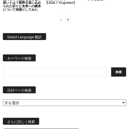
想いとは？熊野古道に込め
【2026.7.31update】
られた祈りと未来への継承
について深掘りしてみた
Select Language 翻訳
キーワード検索
日
付
日付ベース検索
ベ
ー
ス
検
索
さらに詳しく検索