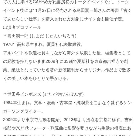
ての人に捧げるCAFEめがね書房初のトークイベントです。トーク
イベント後には11月27日に発売される島田潤一郎さんの著書「古く
てあたらしい仕事」を購入された方対象にサイン会も開催予定。
出演者プロフィール
＊島田潤一郎 (しまだ じゅんいちろう)
1976年高知県生まれ。夏葉社代表取締役。
アルバイトや派遣社員をしながら海外を放浪した後、編集者として
の経験を持たないまま2009年に33歳で夏葉社を東京都吉祥寺で創
業。絶版となっていた名著の新装復刊からオリジナル作品まで数多
くの美しい本をひとりで手がける。
＊世田谷ピンポンズ (せたがやぴんぽんず)
1984年生まれ。文学・漫画・古本屋・純喫茶をこよなく愛するシン
ガーソングライター。
2009年より東京で活動を開始、2013年より拠点を京都に移す。吉田
拓郎や70年代フォーク・歌謡曲に影響を受けながら生活の根底にあ