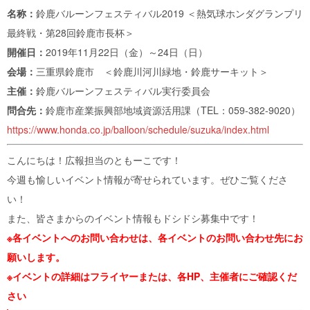
名称：
鈴鹿バルーンフェスティバル2019 ＜熱気球ホンダグランプリ
最終戦・第28回鈴鹿市長杯＞
開催日：
2019年11月22日（金）～24日（日）
会場：
三重県鈴鹿市 ＜鈴鹿川河川緑地・鈴鹿サーキット＞
主催：
鈴鹿バルーンフェスティバル実行委員会
問合先：
鈴鹿市産業振興部地域資源活用課（TEL：059-382-9020）
https://www.honda.co.jp/balloon/schedule/suzuka/index.html
こんにちは！広報担当のともーこです！
今週も愉しいイベント情報が寄せられています。ぜひご覧くださ
い！
また、皆さまからのイベント情報もドシドシ募集中です！
※各イベントへのお問い合わせは、各イベントのお問い合わせ先にお
願いします。
※イベントの詳細はフライヤーまたは、各HP、主催者にご確認くだ
さい