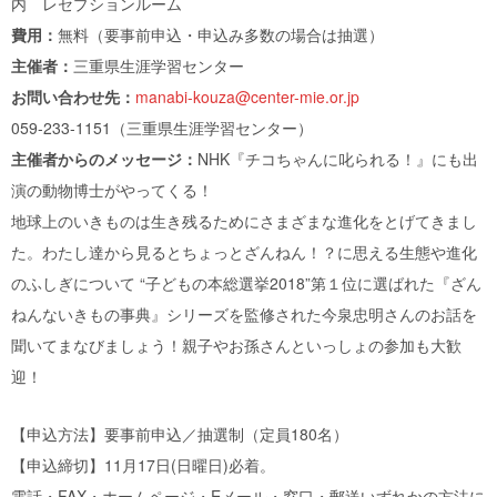
内 レセプションルーム
費用：
無料（要事前申込・申込み多数の場合は抽選）
主催者：
三重県生涯学習センター
お問い合わせ先：
manabi-kouza@center-mie.or.jp
059-233-1151（三重県生涯学習センター）
主催者からのメッセージ：
NHK『チコちゃんに叱られる！』にも出
演の動物博士がやってくる！
地球上のいきものは生き残るためにさまざまな進化をとげてきまし
た。わたし達から見るとちょっとざんねん！？に思える生態や進化
のふしぎについて “子どもの本総選挙2018”第１位に選ばれた『ざん
ねんないきもの事典』シリーズを監修された今泉忠明さんのお話を
聞いてまなびましょう！親子やお孫さんといっしょの参加も大歓
迎！
【申込方法】要事前申込／抽選制（定員180名）
【申込締切】11月17日(日曜日)必着。
電話・FAX・ホームページ・Eメール・窓口・郵送いずれかの方法に