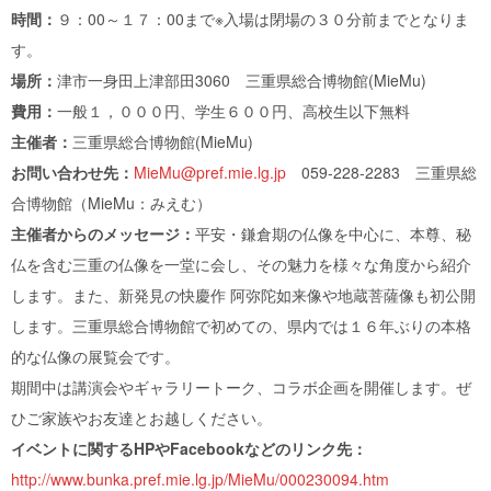
時間：
９：00～１７：00まで※入場は閉場の３０分前までとなりま
す。
場所：
津市一身田上津部田3060 三重県総合博物館(MieMu)
費用：
一般１，０００円、学生６００円、高校生以下無料
主催者：
三重県総合博物館(MieMu)
お問い合わせ先：
MieMu@pref.mie.lg.jp
059-228-2283 三重県総
合博物館（MieMu：みえむ）
主催者からのメッセージ：
平安・鎌倉期の仏像を中心に、本尊、秘
仏を含む三重の仏像を一堂に会し、その魅力を様々な角度から紹介
します。また、新発見の快慶作 阿弥陀如来像や地蔵菩薩像も初公開
します。三重県総合博物館で初めての、県内では１６年ぶりの本格
的な仏像の展覧会です。
期間中は講演会やギャラリートーク、コラボ企画を開催します。ぜ
ひご家族やお友達とお越しください。
イベントに関するHPやFacebookなどのリンク先：
http://www.bunka.pref.mie.lg.jp/MieMu/000230094.htm