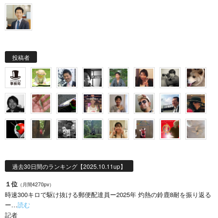
投稿者
過去30日間のランキング【2025.10.11up】
１位
（月間4270pv）
時速300キロで駆け抜ける郵便配達員ー2025年 灼熱の鈴鹿8耐を振り返る
ー…
読む
記者