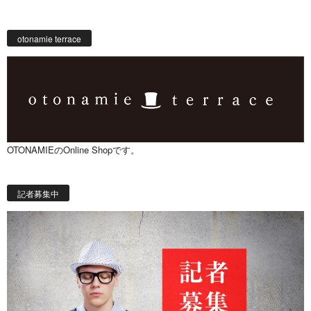
otonamie terrace
OTONAMIEのOnline Shopです。
記者募集中