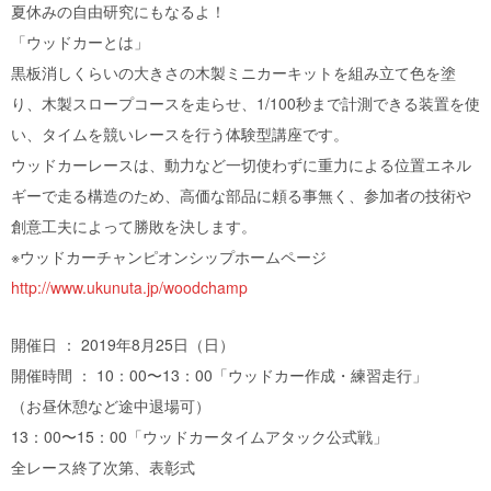
夏休みの自由研究にもなるよ！
「ウッドカーとは」
黒板消しくらいの大きさの木製ミニカーキットを組み立て色を塗
り、木製スロープコースを走らせ、1/100秒まで計測できる装置を使
い、タイムを競いレースを行う体験型講座です。
ウッドカーレースは、動力など一切使わずに重力による位置エネル
ギーで走る構造のため、高価な部品に頼る事無く、参加者の技術や
創意工夫によって勝敗を決します。
※ウッドカーチャンピオンシップホームページ
http://www.ukunuta.jp/woodchamp
開催日 ： 2019年8月25日（日）
開催時間 ： 10：00〜13：00「ウッドカー作成・練習走行」
（お昼休憩など途中退場可）
13：00〜15：00「ウッドカータイムアタック公式戦」
全レース終了次第、表彰式