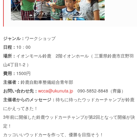
ジャンル：
ワークショップ
日程：
10：00
場所：
イオンモール鈴鹿 2階イオンホール（ 三重県鈴鹿市庄野羽
山4丁目1-2 ）
費用：
1500円
主催者：
鈴鹿自動車整備組合青年部
お問い合わせ先：
wcca@ukunuta.jp
090-5852-8848（齊藤）
主催者からのメッセージ：
待ちに待ったウッドカーチャンプが鈴鹿
にかえってきた！
3年前に開催した鈴鹿ウッドカーチャンプが第2回となって開催が決
定！
カッコいいウッドカーを作って、優勝を目指そう！