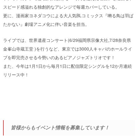
スピード感溢れる独創的なアレンジで毎週カバーしている。
更に、漫画家ヨネダコウによる大人気BLコミックス『囀る鳥は羽ば
たかない』劇場アニメ化に伴い音楽を担当。
ライブでは、世界遺産コンサート(6/29福岡県宗像大社,7/28奈良県
金峯山寺蔵王堂 )を行うなど、東京では3000人キャパのホールライ
ブを即完売させる今勢いのあるピアノジャズトリオです！
また、今年は1月1日から毎月1日に配信限定シングルを12か月連続
リリース中！
皆様からもイベント情報を募集しています！