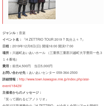
ジャンル：
音楽
イベント名：
『H ZETTRIO TOUR 2019 ? 気分上々 ?』
日程：
2019年12月8日(日) 開場16:00 開演17:00
場所：
川越町あいあいホール （三重県三重郡川越町大字豊田一色３
１４番地）
費用：
前売4,500円 当日5,000円
お問い合わせ先：
あいあいセンター 059-364-2500
詳細情報：
http://www.town.kawagoe.mie.jp/index.php/aiai-
event/18429/
主催者からのメッセージ：
『笑って踊れるピアノトリオ』
全国で話題沸騰中の「H ZETTRIO」が今年も全国ツアーを開催!!