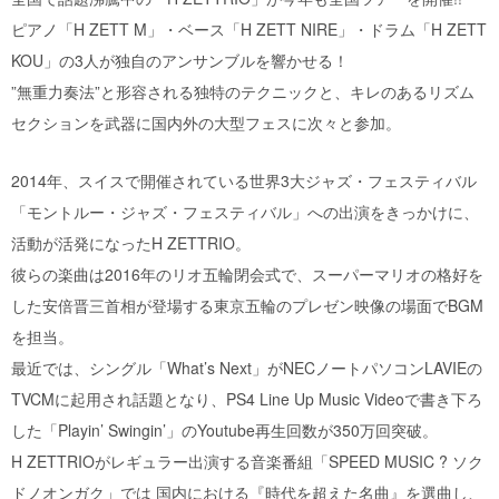
ピアノ「H ZETT M」・ベース「H ZETT NIRE」・ドラム「H ZETT
KOU」の3人が独自のアンサンブルを響かせる！
”無重力奏法”と形容される独特のテクニックと、キレのあるリズム
セクションを武器に国内外の大型フェスに次々と参加。
2014年、スイスで開催されている世界3大ジャズ・フェスティバル
「モントルー・ジャズ・フェスティバル」への出演をきっかけに、
活動が活発になったH ZETTRIO。
彼らの楽曲は2016年のリオ五輪閉会式で、スーパーマリオの格好を
した安倍晋三首相が登場する東京五輪のプレゼン映像の場面でBGM
を担当。
最近では、シングル「What’s Next」がNECノートパソコンLAVIEの
TVCMに起用され話題となり、PS4 Line Up Music Videoで書き下ろ
した「Playin’ Swingin’」のYoutube再生回数が350万回突破。
H ZETTRIOがレギュラー出演する音楽番組「SPEED MUSIC ? ソク
ドノオンガク」では 国内における『時代を超えた名曲』を選曲し、