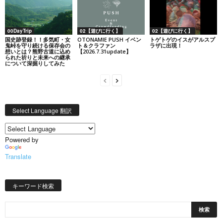
00DayTrip
02【遊びに行く】
02【遊びに行く】
国史跡登録！！多気町・女
OTONAMIE PUSH イベン
トゲトゲのイスがアルスプ
鬼峠を守り続ける保存会の
ト＆クラファン
ラザに出現！
想いとは？熊野古道に込め
【2026.7.31update】
られた祈りと未来への継承
について深掘りしてみた
Select Language 翻訳
Powered by
Translate
キーワード検索