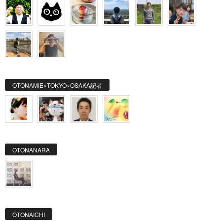
OTONAMIE×TOKYO×OSAKA記者
OTONANARA
OTONAICHI