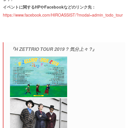
イベントに関するHPやFacebookなどのリンク先：
https://www.facebook.com/HIROASSIST/?modal=admin_todo_tour
『H ZETTRIO TOUR 2019 ? 気分上々 ?』