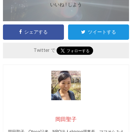
いいね ! しよう
シェアする
ツイートする
Twitter で
岡田聖子
岡田聖子。Otona記者。NPO法人shining理事長、ママそらみえ