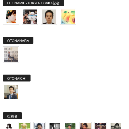
OTONAMIE×TOKYO×OSAKA記者
OTONANARA
OTONAICHI
投稿者