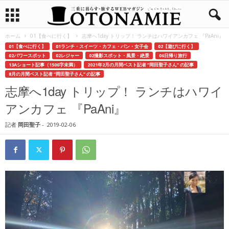
ホーム
01【食べに行く】
志摩へ1day トリップ！ ランチはハワイアンカフェ 『PaAni』
01【食べに行く】
01ランチ・スイーツ・カフェ・パン・女子会
02【遊びに行く】
02パワースポット
02レジャー
02撮影スポット・風景・絶景
06日帰り旅行
13Aショート記事（1500字未満）
2021年2月の月間ベスト記者 ”岡田聖子さん” の記事
8月の月間ベスト記者 ”岡田聖子さん” の記事
志摩へ1day トリップ！ ランチはハワイ
アンカフェ 『PaAni』
記者
岡田聖子
-
2019-02-06