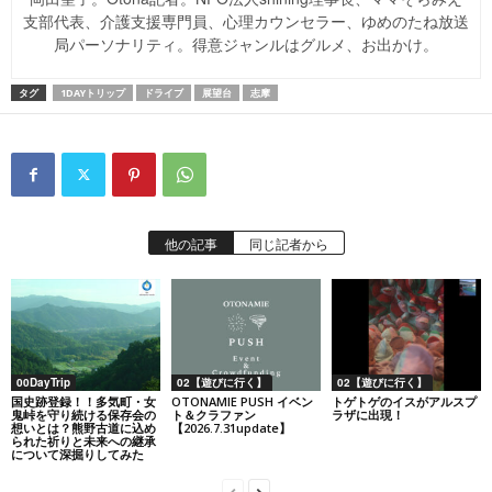
支部代表、介護支援専門員、心理カウンセラー、ゆめのたね放送
局パーソナリティ。得意ジャンルはグルメ、お出かけ。
タグ
1DAYトリップ
ドライブ
展望台
志摩
他の記事
同じ記者から
00DayTrip
02【遊びに行く】
02【遊びに行く】
国史跡登録！！多気町・女
OTONAMIE PUSH イベン
トゲトゲのイスがアルスプ
鬼峠を守り続ける保存会の
ト＆クラファン
ラザに出現！
想いとは？熊野古道に込め
【2026.7.31update】
られた祈りと未来への継承
について深掘りしてみた