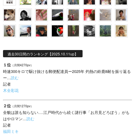
過去30日間のランキング【2025.10.11up】
１位
（月間4270pv）
時速300キロで駆け抜ける郵便配達員ー2025年 灼熱の鈴鹿8耐を振り返る
ー…
読む
記者
木全彩花
２位
（月間1270pv）
全貌は誰も知らない….江戸時代から続く謎行事「お月見どろぼう」がも
はやロマン…
読む
記者
福田ミキ