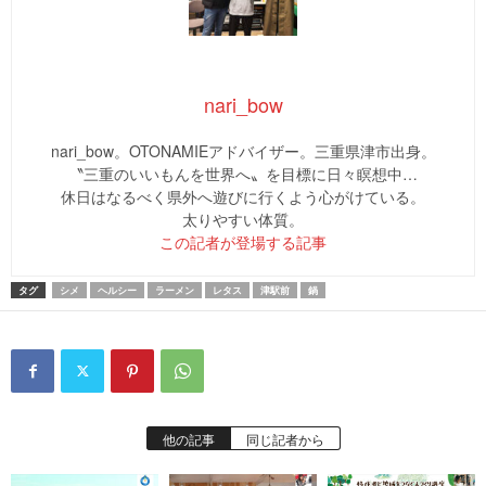
nari_bow
nari_bow。OTONAMIEアドバイザー。三重県津市出身。
〝三重のいいもんを世界へ〟を目標に日々瞑想中…
休日はなるべく県外へ遊びに行くよう心がけている。
太りやすい体質。
この記者が登場する記事
タグ
シメ
ヘルシー
ラーメン
レタス
津駅前
鍋
他の記事
同じ記者から