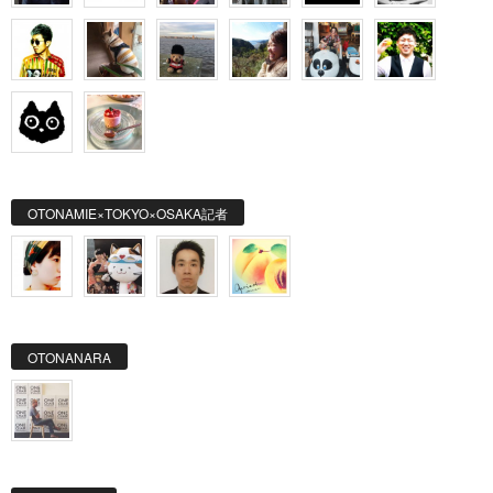
OTONAMIE×TOKYO×OSAKA記者
OTONANARA