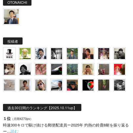
OTONAICHI
投稿者
過去30日間のランキング【2025.10.11up】
１位
（月間4270pv）
時速300キロで駆け抜ける郵便配達員ー2025年 灼熱の鈴鹿8耐を振り返る
ー…
読む