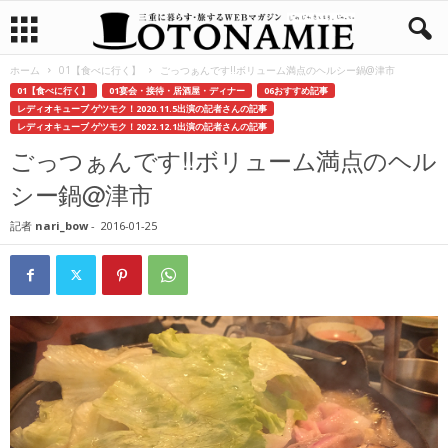
ホーム
01【食べに行く】
ごっつぁんです!!ボリューム満点のヘルシー鍋@津市
01【食べに行く】
01宴会・接待・居酒屋・ディナー
06おすすめ記事
レディオキューブ ゲツモク！2020.11.5出演の記者さんの記事
レディオキューブ ゲツモク！2022.12.1出演の記者さんの記事
ごっつぁんです!!ボリューム満点のヘル
シー鍋@津市
記者
nari_bow
-
2016-01-25