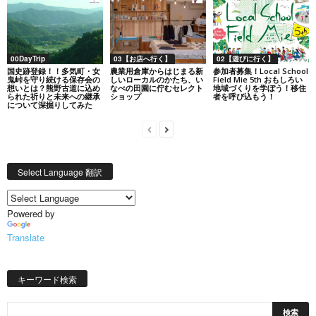
00DayTrip
03【お店へ行く】
02【遊びに行く】
国史跡登録！！多気町・女
農業用倉庫からはじまる新
参加者募集！Local School
鬼峠を守り続ける保存会の
しいローカルのかたち、い
Field Mie 5th おもしろい
想いとは？熊野古道に込め
なべの田園に佇むセレクト
地域づくりを学ぼう！移住
られた祈りと未来への継承
ショップ
者を呼び込もう！
について深掘りしてみた
Select Language 翻訳
Powered by
Translate
キーワード検索