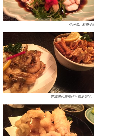
今が旬。鱈白子!!
芝海老の唐揚げと鶏皮揚げ。