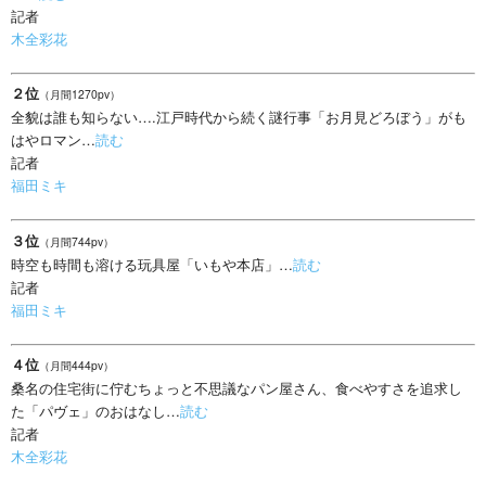
記者
木全彩花
２位
（月間1270pv）
全貌は誰も知らない….江戸時代から続く謎行事「お月見どろぼう」がも
はやロマン…
読む
記者
福田ミキ
３位
（月間744pv）
時空も時間も溶ける玩具屋「いもや本店」…
読む
記者
福田ミキ
４位
（月間444pv）
桑名の住宅街に佇むちょっと不思議なパン屋さん、食べやすさを追求し
た「パヴェ」のおはなし…
読む
記者
木全彩花