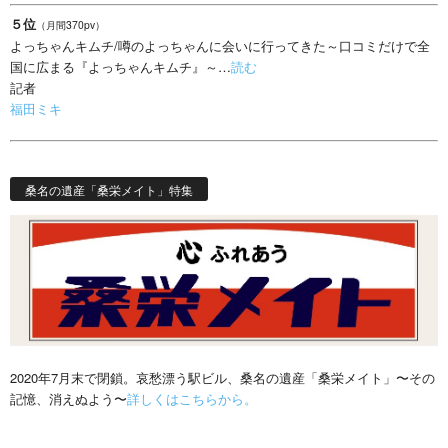
５位
（月間370pv）
よっちゃんキムチ/噂のよっちゃんに会いに行ってきた～口コミだけで全
国に広まる『よっちゃんキムチ』～…
読む
記者
福田ミキ
桑名の遺産「桑栄メイト」特集
2020年7月末で閉鎖。哀愁漂う駅ビル、桑名の遺産「桑栄メイト」〜その
記憶、消えぬよう〜
詳しくはこちらから。