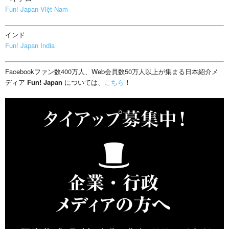
Fun! Japan Việt Nam
インド
Fun! Japan India
Facebookファン数400万人、Web会員数50万人以上が集まる日本紹介メ
ディア
Fun! Japan
については、
こちら
！