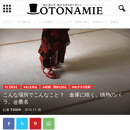
ホーム
04【知る】
こんな場所でこんなこと？ 倉庫に咲く、情熱のバラ。@桑名
04【知る】
04人を知る
04伝統・団体を知る
06おすすめ記事
こんな場所でこんなこと？ 倉庫に咲く、情熱のバ
ラ。@桑名
記者
TOSHI
-
2015-11-18