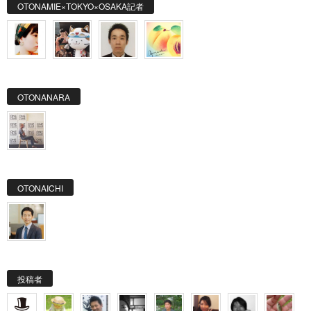
OTONAMIE×TOKYO×OSAKA記者
OTONANARA
OTONAICHI
投稿者