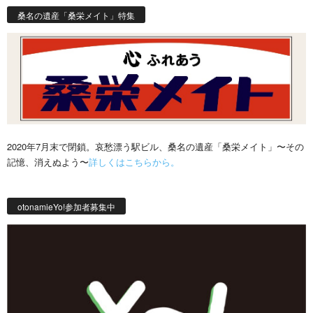
桑名の遺産「桑栄メイト」特集
2020年7月末で閉鎖。哀愁漂う駅ビル、桑名の遺産「桑栄メイト」〜その
記憶、消えぬよう〜
詳しくはこちらから。
otonamieYo!参加者募集中