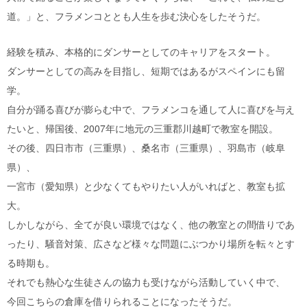
道。」と、フラメンコととも人生を歩む決心をしたそうだ。
経験を積み、本格的にダンサーとしてのキャリアをスタート。
ダンサーとしての高みを目指し、短期ではあるがスペインにも留
学。
自分が踊る喜びが膨らむ中で、フラメンコを通して人に喜びを与え
たいと、帰国後、2007年に地元の三重郡川越町で教室を開設。
その後、四日市市（三重県）、桑名市（三重県）、羽島市（岐阜
県）、
一宮市（愛知県）と少なくてもやりたい人がいればと、教室も拡
大。
しかしながら、全てが良い環境ではなく、他の教室との間借りであ
ったり、騒音対策、広さなど様々な問題にぶつかり場所を転々とす
る時期も。
それでも熱心な生徒さんの協力も受けながら活動していく中で、
今回こちらの倉庫を借りられることになったそうだ。