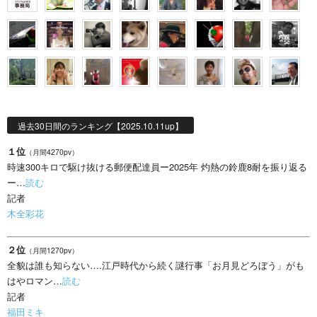
過去30日間のランキング【2025.10.11up】
１位
（月間4270pv）
時速300キロで駆け抜ける郵便配達員ー2025年 灼熱の鈴鹿8耐を振り返る
ー…
読む
記者
木全彩花
２位
（月間1270pv）
全貌は誰も知らない….江戸時代から続く謎行事「お月見どろぼう」がも
はやロマン…
読む
記者
福田ミキ