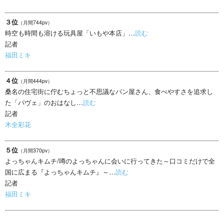
３位
（月間744pv）
時空も時間も溶ける玩具屋「いもや本店」…
読む
記者
福田ミキ
４位
（月間444pv）
桑名の住宅街に佇むちょっと不思議なパン屋さん、食べやすさを追求し
た「パヴェ」のおはなし…
読む
記者
木全彩花
５位
（月間370pv）
よっちゃんキムチ/噂のよっちゃんに会いに行ってきた～口コミだけで全
国に広まる『よっちゃんキムチ』～…
読む
記者
福田ミキ