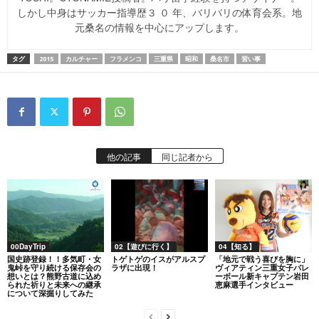
しかし中身はサッカー指導歴３ ０ 年、バリバリの体育会系。地
元桑名の情報を中心にアップします。
タグ
2015
カルチャー
フラメンコ
三重県
昭和
桑名市
習い事
他の記事
同じ記者から
00DayTrip
02【遊びに行く】
04【知る】
国史跡登録！！多気町・女
トゲトゲのイスがアルスプ
「地元で戦う喜びを胸に」
鬼峠を守り続ける保存会の
ラザに出現！
ヴィアティン三重女子バレ
想いとは？熊野古道に込め
ーボール新キャプテン岩田
られた祈りと未来への継承
恵麻選手インタビュー
について深掘りしてみた