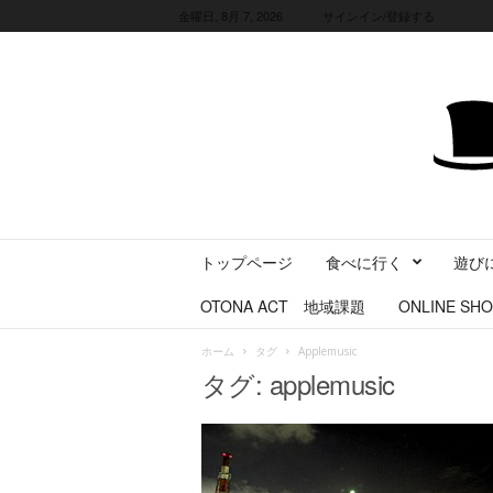
金曜日, 8月 7, 2026
サインイン/登録する
三
トップページ
食べに行く
遊び
重
県
OTONA ACT 地域課題
ONLINE SHO
に
暮
ホーム
タグ
Applemusic
ら
タグ: applemusic
す
・
旅
す
る