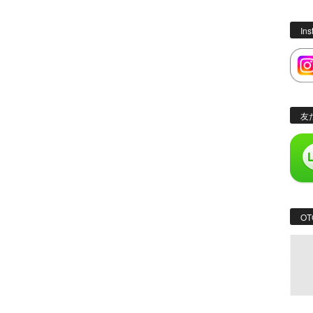
In
友
OT