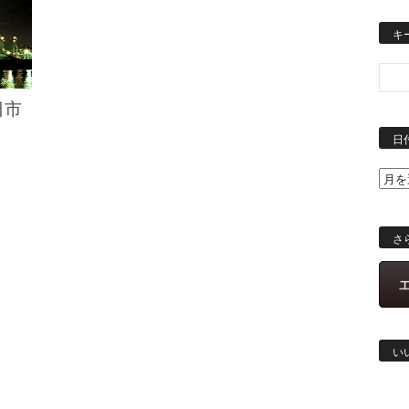
キ
日市
日
さ
い