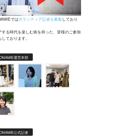
NAMIEでは
ボランティア記者を募集
しており
。
アする時代を楽しむ術を持った、皆様のご参加
ちしております。
ONAMIE運営本部
ONAMIE公式記者