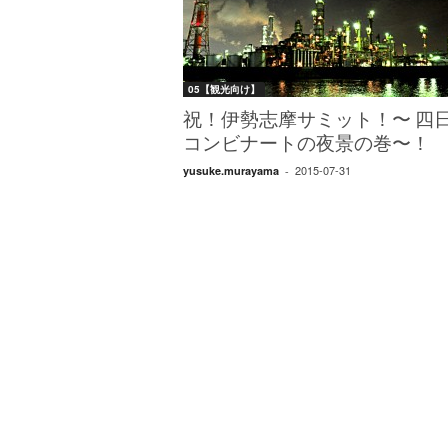
W
E
B
マ
05【観光向け】
ガ
ジ
祝！伊勢志摩サミット！〜 四
ン
コンビナートの夜景の巻〜！
-
2015-07-31
yusuke.murayama
-
O
T
O
N
A
M
I
E
（
オ
ト
ナ
ミ