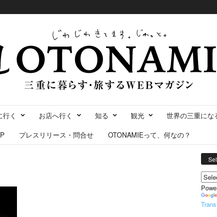
に行く
お店へ行く
知る
観光
世界の三重にな
P
プレスリリース・問合せ
OTONAMIEって、何なの？
Se
Powe
Trans