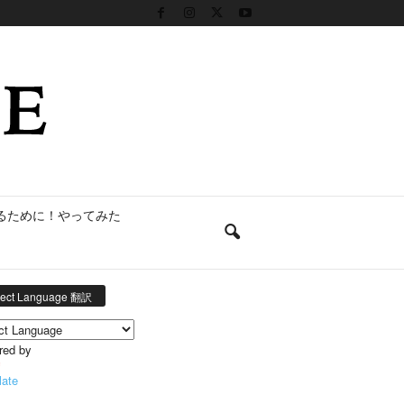
るために！やってみた
lect Language 翻訳
red by
late