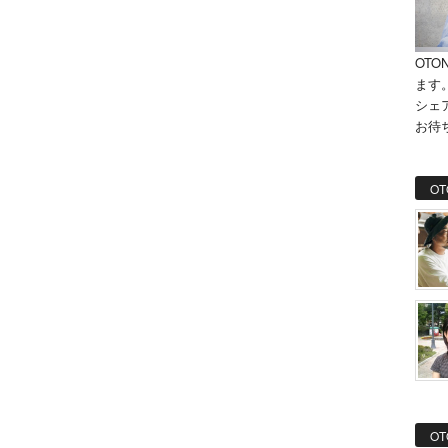
OTO
ます
シェ
お待
OT
OT