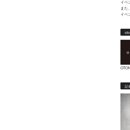
イベ
また
イベ
oto
OTON
記