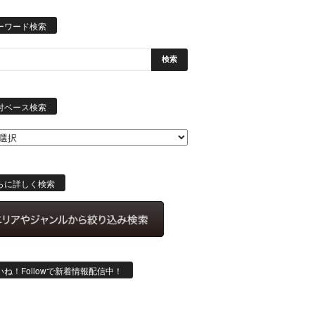
ーワード検索
日
付
付ベース検索
ベ
ー
ス
検
索
らに詳しく検索
いね！Followで新着情報配信中！