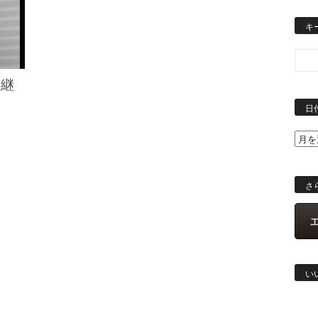
キ
を継
日
さ
い