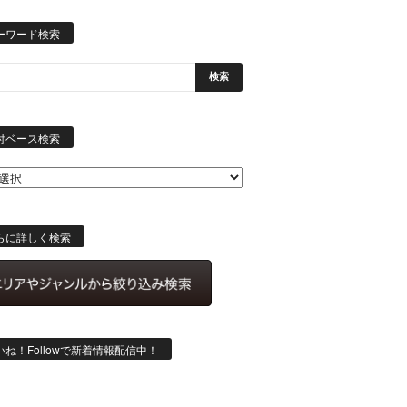
ーワード検索
日
付
付ベース検索
ベ
ー
ス
検
索
らに詳しく検索
いね！Followで新着情報配信中！