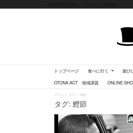
金曜日, 8月 7, 2026
サインイン/登録する
三
トップページ
食べに行く
遊び
重
県
OTONA ACT 地域課題
ONLINE SHO
に
暮
ホーム
タグ
鰹節
ら
タグ: 鰹節
す
・
旅
す
る