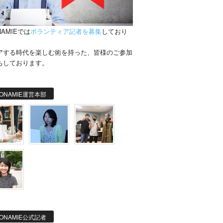
NAMIEでは
ボランティア記者を募集
しており
。
アする時代を楽しむ術を持った、皆様のご参加
ちしております。
ONAMIE運営本部
ONAMIE公式記者