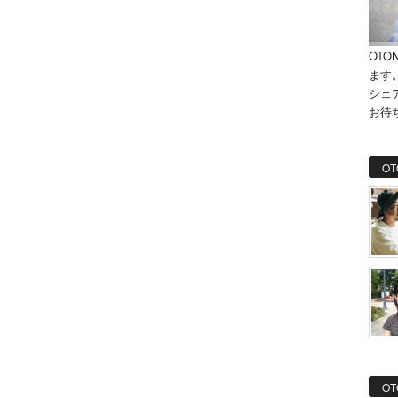
OTO
ます
シェ
お待
OT
OT