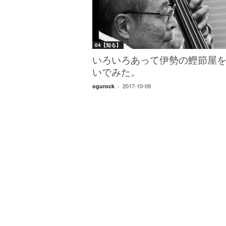
W
E
B
マ
04【知る】
ガ
ジ
いろいろあって伊勢の鰹節屋
ン
いでみた。
-
2017-10-09
ogurock
-
O
T
O
N
A
M
I
E
（
オ
ト
ナ
ミ