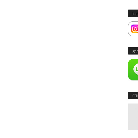
In
友
OT