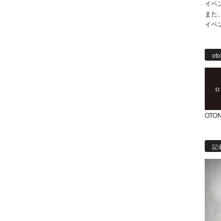
イベ
また
イベ
oto
OTON
記