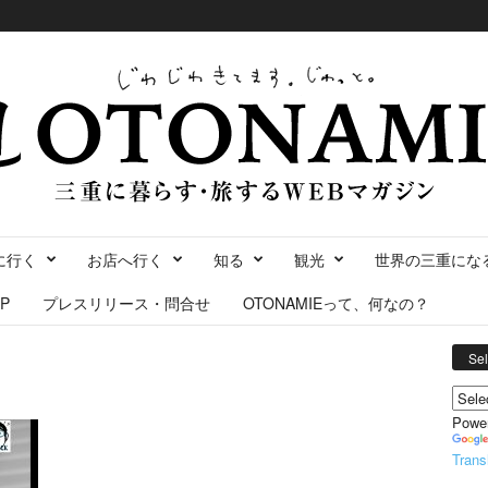
に行く
お店へ行く
知る
観光
世界の三重にな
P
プレスリリース・問合せ
OTONAMIEって、何なの？
Se
Powe
Trans