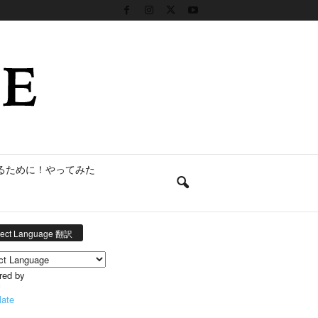
るために！やってみた
lect Language 翻訳
red by
late