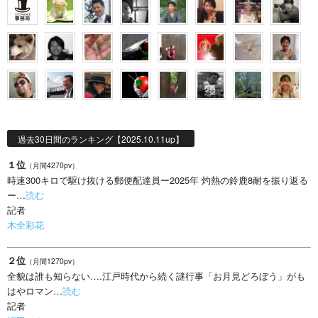
過去30日間のランキング【2025.10.11up】
１位
（月間4270pv）
時速300キロで駆け抜ける郵便配達員ー2025年 灼熱の鈴鹿8耐を振り返る
ー…
読む
記者
木全彩花
２位
（月間1270pv）
全貌は誰も知らない….江戸時代から続く謎行事「お月見どろぼう」がも
はやロマン…
読む
記者