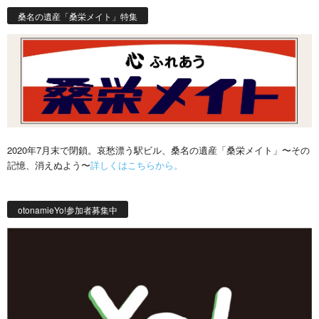
桑名の遺産「桑栄メイト」特集
2020年7月末で閉鎖。哀愁漂う駅ビル、桑名の遺産「桑栄メイト」〜その
記憶、消えぬよう〜
詳しくはこちらから。
otonamieYo!参加者募集中