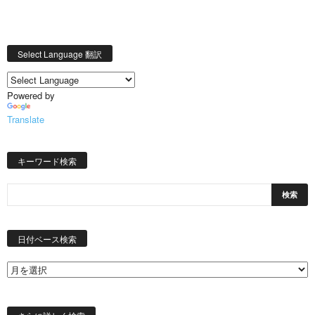
Select Language 翻訳
Powered by
Translate
キーワード検索
日
付
日付ベース検索
ベ
ー
ス
検
索