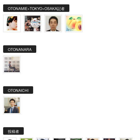
OTONAMIE×TOKYO×OSAKA記者
OTONANARA
OTONAICHI
投稿者