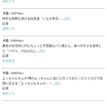
福田ミキ
３位
（月間744pv）
時空も時間も溶ける玩具屋「いもや本店」…
読む
記者
福田ミキ
４位
（月間444pv）
桑名の住宅街に佇むちょっと不思議なパン屋さん、食べやすさを追求し
た「パヴェ」のおはなし…
読む
記者
木全彩花
５位
（月間370pv）
よっちゃんキムチ/噂のよっちゃんに会いに行ってきた～口コミだけで全
国に広まる『よっちゃんキムチ』～…
読む
記者
福田ミキ