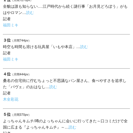
全貌は誰も知らない….江戸時代から続く謎行事「お月見どろぼう」がも
はやロマン…
読む
記者
福田ミキ
３位
（月間744pv）
時空も時間も溶ける玩具屋「いもや本店」…
読む
記者
福田ミキ
４位
（月間444pv）
桑名の住宅街に佇むちょっと不思議なパン屋さん、食べやすさを追求し
た「パヴェ」のおはなし…
読む
記者
木全彩花
５位
（月間370pv）
よっちゃんキムチ/噂のよっちゃんに会いに行ってきた～口コミだけで全
国に広まる『よっちゃんキムチ』～…
読む