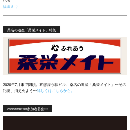
記者
福田ミキ
桑名の遺産「桑栄メイト」特集
2020年7月末で閉鎖。哀愁漂う駅ビル、桑名の遺産「桑栄メイト」〜その
記憶、消えぬよう〜
詳しくはこちらから。
otonamieYo!参加者募集中