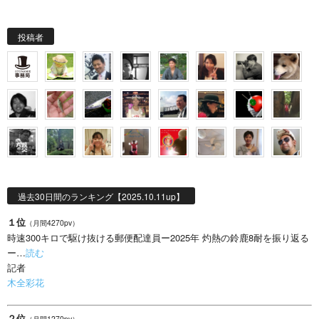
投稿者
過去30日間のランキング【2025.10.11up】
１位
（月間4270pv）
時速300キロで駆け抜ける郵便配達員ー2025年 灼熱の鈴鹿8耐を振り返る
ー…
読む
記者
木全彩花
２位
（月間1270pv）