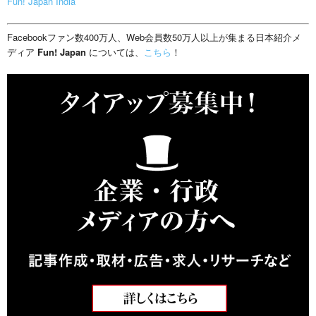
Fun! Japan India
Facebookファン数400万人、Web会員数50万人以上が集まる日本紹介メ
ディア
Fun! Japan
については、
こちら
！