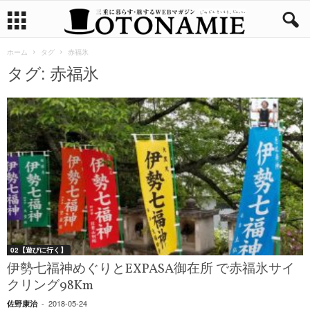
ホーム
タグ
赤福氷
タグ: 赤福氷
02【遊びに行く】
伊勢七福神めぐりとEXPASA御在所 で赤福氷サイ
クリング98Km
2018-05-24
佐野康治
-