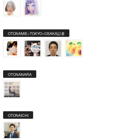
OTONAMIE×TOKYO×OSAKA記者
OTONANARA
OTONAICHI