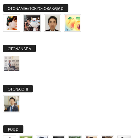
OTONAMIE×TOKYO×OSAKA記者
OTONANARA
OTONAICHI
投稿者