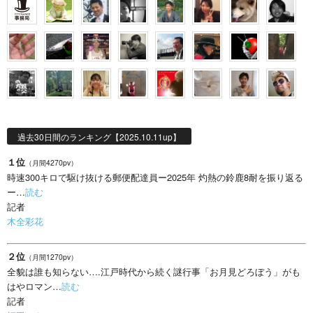
過去30日間のランキング【2025.10.11up】
１位
（月間4270pv）
時速300キロで駆け抜ける郵便配達員ー2025年 灼熱の鈴鹿8耐を振り返る
ー…
読む
記者
木全彩花
２位
（月間1270pv）
全貌は誰も知らない….江戸時代から続く謎行事「お月見どろぼう」がも
はやロマン…
読む
記者