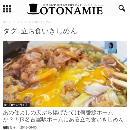
ホーム
タグ
立ち食いきしめん
タグ: 立ち食いきしめん
01【食べに行く】
あの住よしの天ぷら揚げたては何番線ホーム
か？！JR名古屋駅ホームにある立ち食いきしめん
2018-06-05
福田ミキ
-