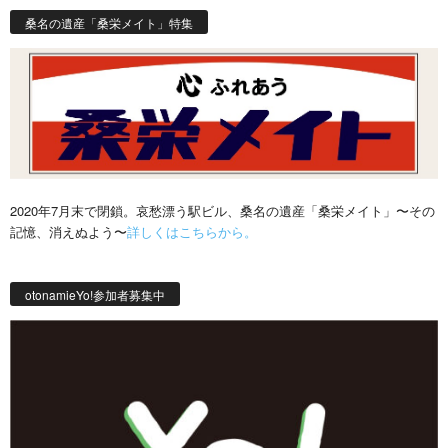
桑名の遺産「桑栄メイト」特集
2020年7月末で閉鎖。哀愁漂う駅ビル、桑名の遺産「桑栄メイト」〜その
記憶、消えぬよう〜
詳しくはこちらから。
otonamieYo!参加者募集中