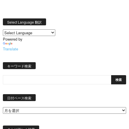
Select Language 翻訳
Powered by
Translate
キーワード検索
日
付
日付ベース検索
ベ
ー
ス
検
索