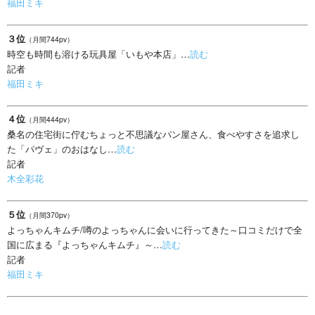
福田ミキ
３位
（月間744pv）
時空も時間も溶ける玩具屋「いもや本店」…
読む
記者
福田ミキ
４位
（月間444pv）
桑名の住宅街に佇むちょっと不思議なパン屋さん、食べやすさを追求し
た「パヴェ」のおはなし…
読む
記者
木全彩花
５位
（月間370pv）
よっちゃんキムチ/噂のよっちゃんに会いに行ってきた～口コミだけで全
国に広まる『よっちゃんキムチ』～…
読む
記者
福田ミキ