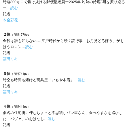
時速300キロで駆け抜ける郵便配達員ー2025年 灼熱の鈴鹿8耐を振り返る
ー…
読む
記者
木全彩花
２位
（月間1270pv）
全貌は誰も知らない….江戸時代から続く謎行事「お月見どろぼう」がも
はやロマン…
読む
記者
福田ミキ
３位
（月間744pv）
時空も時間も溶ける玩具屋「いもや本店」…
読む
記者
福田ミキ
４位
（月間444pv）
桑名の住宅街に佇むちょっと不思議なパン屋さん、食べやすさを追求し
た「パヴェ」のおはなし…
読む
記者