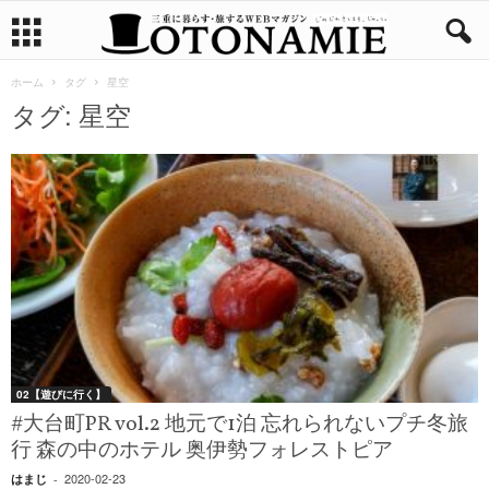
ホーム
タグ
星空
タグ: 星空
02【遊びに行く】
#大台町PR vol.2 地元で1泊 忘れられないプチ冬旅
行 森の中のホテル 奥伊勢フォレストピア
2020-02-23
はまじ
-