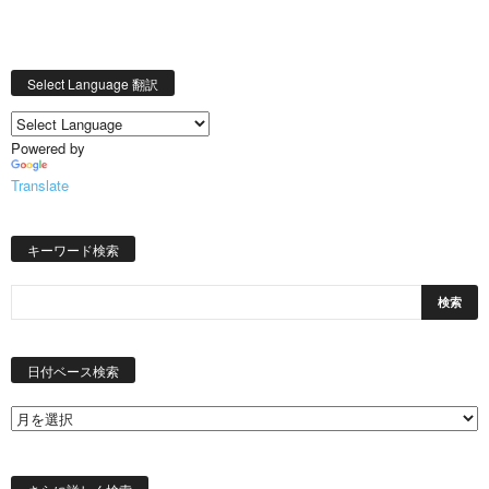
Select Language 翻訳
Powered by
Translate
キーワード検索
日
付
日付ベース検索
ベ
ー
ス
検
索