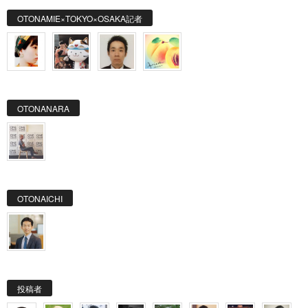
OTONAMIE×TOKYO×OSAKA記者
OTONANARA
OTONAICHI
投稿者