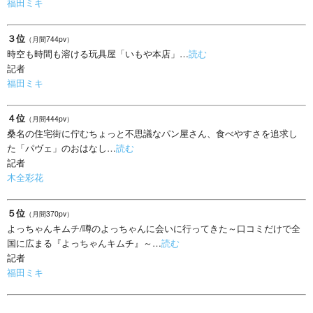
福田ミキ
３位
（月間744pv）
時空も時間も溶ける玩具屋「いもや本店」…
読む
記者
福田ミキ
４位
（月間444pv）
桑名の住宅街に佇むちょっと不思議なパン屋さん、食べやすさを追求し
た「パヴェ」のおはなし…
読む
記者
木全彩花
５位
（月間370pv）
よっちゃんキムチ/噂のよっちゃんに会いに行ってきた～口コミだけで全
国に広まる『よっちゃんキムチ』～…
読む
記者
福田ミキ