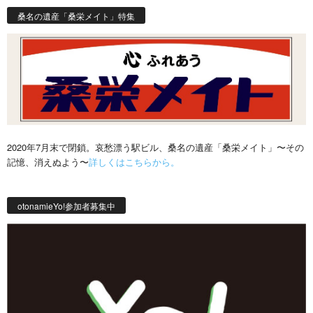
桑名の遺産「桑栄メイト」特集
2020年7月末で閉鎖。哀愁漂う駅ビル、桑名の遺産「桑栄メイト」〜その
記憶、消えぬよう〜
詳しくはこちらから。
otonamieYo!参加者募集中