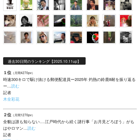
過去30日間のランキング【2025.10.11up】
１位
（月間4270pv）
時速300キロで駆け抜ける郵便配達員ー2025年 灼熱の鈴鹿8耐を振り返る
ー…
読む
記者
木全彩花
２位
（月間1270pv）
全貌は誰も知らない….江戸時代から続く謎行事「お月見どろぼう」がも
はやロマン…
読む
記者