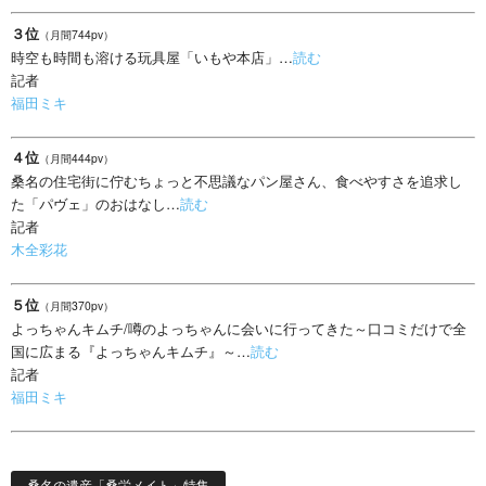
３位
（月間744pv）
時空も時間も溶ける玩具屋「いもや本店」…
読む
記者
福田ミキ
４位
（月間444pv）
桑名の住宅街に佇むちょっと不思議なパン屋さん、食べやすさを追求し
た「パヴェ」のおはなし…
読む
記者
木全彩花
５位
（月間370pv）
よっちゃんキムチ/噂のよっちゃんに会いに行ってきた～口コミだけで全
国に広まる『よっちゃんキムチ』～…
読む
記者
福田ミキ
桑名の遺産「桑栄メイト」特集