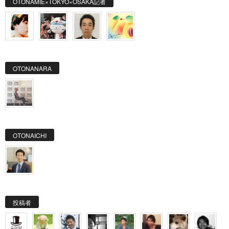
OTONAMIE×TOKYO×OSAKA記者
OTONANARA
OTONAICHI
投稿者