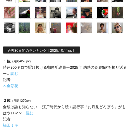
過去30日間のランキング【2025.10.11up】
１位
（月間4270pv）
時速300キロで駆け抜ける郵便配達員ー2025年 灼熱の鈴鹿8耐を振り返る
ー…
読む
記者
木全彩花
２位
（月間1270pv）
全貌は誰も知らない….江戸時代から続く謎行事「お月見どろぼう」がも
はやロマン…
読む
記者
福田ミキ