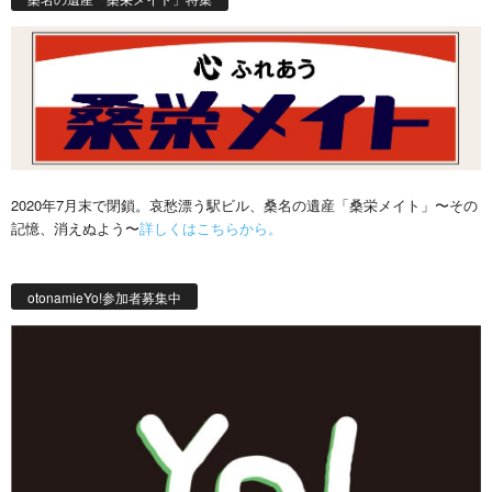
2020年7月末で閉鎖。哀愁漂う駅ビル、桑名の遺産「桑栄メイト」〜その
記憶、消えぬよう〜
詳しくはこちらから。
otonamieYo!参加者募集中