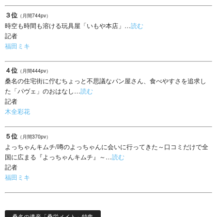
３位
（月間744pv）
時空も時間も溶ける玩具屋「いもや本店」…
読む
記者
福田ミキ
４位
（月間444pv）
桑名の住宅街に佇むちょっと不思議なパン屋さん、食べやすさを追求し
た「パヴェ」のおはなし…
読む
記者
木全彩花
５位
（月間370pv）
よっちゃんキムチ/噂のよっちゃんに会いに行ってきた～口コミだけで全
国に広まる『よっちゃんキムチ』～…
読む
記者
福田ミキ
桑名の遺産「桑栄メイト」特集