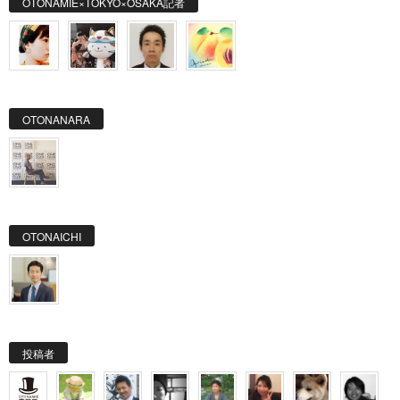
OTONAMIE×TOKYO×OSAKA記者
OTONANARA
OTONAICHI
投稿者