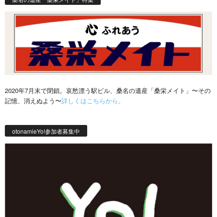
2020年7月末で閉鎖。哀愁漂う駅ビル、桑名の遺産「桑栄メイト」〜その
記憶、消えぬよう〜
詳しくはこちらから。
otonamieYo!参加者募集中