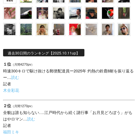
過去30日間のランキング【2025.10.11up】
１位
（月間4270pv）
時速300キロで駆け抜ける郵便配達員ー2025年 灼熱の鈴鹿8耐を振り返る
ー…
読む
記者
木全彩花
２位
（月間1270pv）
全貌は誰も知らない….江戸時代から続く謎行事「お月見どろぼう」がも
はやロマン…
読む
記者
福田ミキ