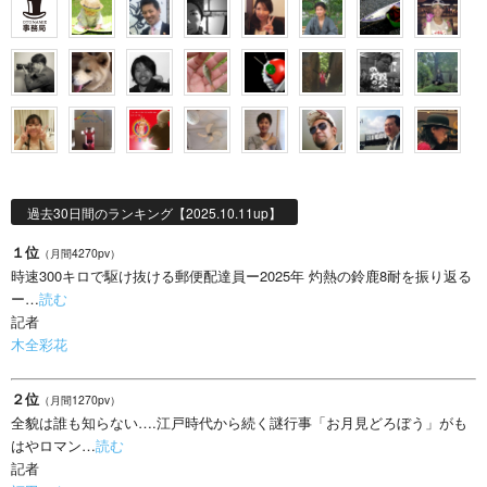
過去30日間のランキング【2025.10.11up】
１位
（月間4270pv）
時速300キロで駆け抜ける郵便配達員ー2025年 灼熱の鈴鹿8耐を振り返る
ー…
読む
記者
木全彩花
２位
（月間1270pv）
全貌は誰も知らない….江戸時代から続く謎行事「お月見どろぼう」がも
はやロマン…
読む
記者