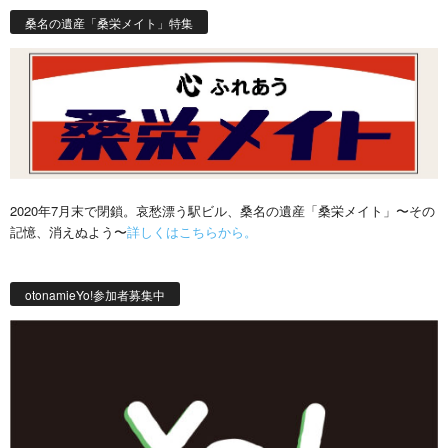
桑名の遺産「桑栄メイト」特集
2020年7月末で閉鎖。哀愁漂う駅ビル、桑名の遺産「桑栄メイト」〜その
記憶、消えぬよう〜
詳しくはこちらから。
otonamieYo!参加者募集中