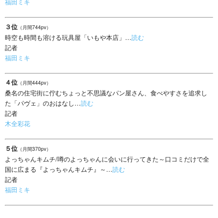
福田ミキ
３位
（月間744pv）
時空も時間も溶ける玩具屋「いもや本店」…
読む
記者
福田ミキ
４位
（月間444pv）
桑名の住宅街に佇むちょっと不思議なパン屋さん、食べやすさを追求し
た「パヴェ」のおはなし…
読む
記者
木全彩花
５位
（月間370pv）
よっちゃんキムチ/噂のよっちゃんに会いに行ってきた～口コミだけで全
国に広まる『よっちゃんキムチ』～…
読む
記者
福田ミキ