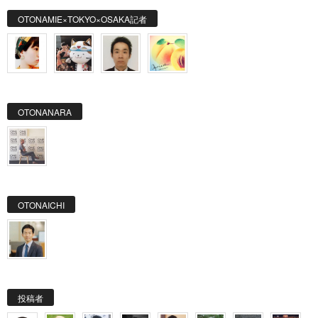
OTONAMIE×TOKYO×OSAKA記者
OTONANARA
OTONAICHI
投稿者