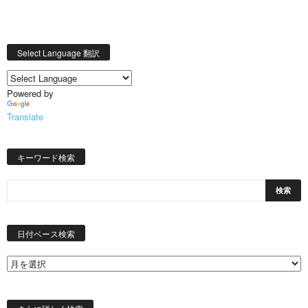
Select Language 翻訳
Powered by
Translate
キーワード検索
日
付
日付ベース検索
ベ
ー
ス
検
索