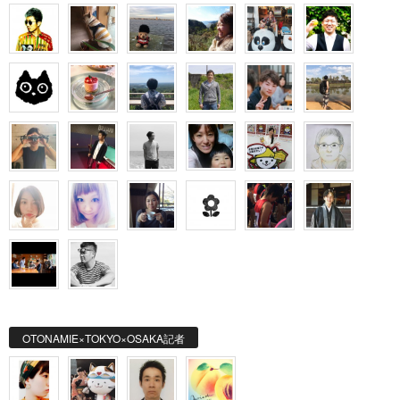
OTONAMIE×TOKYO×OSAKA記者