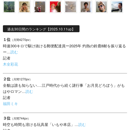
過去30日間のランキング【2025.10.11up】
１位
（月間4270pv）
時速300キロで駆け抜ける郵便配達員ー2025年 灼熱の鈴鹿8耐を振り返る
ー…
読む
記者
木全彩花
２位
（月間1270pv）
全貌は誰も知らない….江戸時代から続く謎行事「お月見どろぼう」がも
はやロマン…
読む
記者
福田ミキ
３位
（月間744pv）
時空も時間も溶ける玩具屋「いもや本店」…
読む