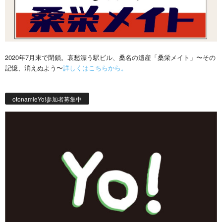
2020年7月末で閉鎖。哀愁漂う駅ビル、桑名の遺産「桑栄メイト」〜その
記憶、消えぬよう〜
詳しくはこちらから。
otonamieYo!参加者募集中