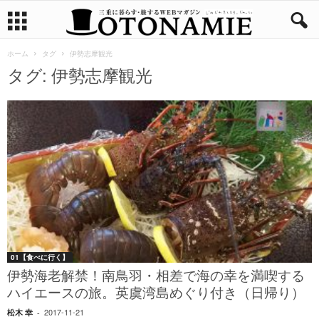
ホーム
タグ
伊勢志摩観光
タグ: 伊勢志摩観光
01【食べに行く】
伊勢海老解禁！南鳥羽・相差で海の幸を満喫する
ハイエースの旅。英虞湾島めぐり付き（日帰り）
2017-11-21
松木 幸
-