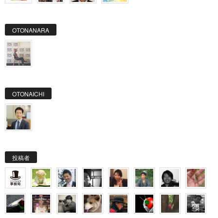
OTONANARA
OTONAICHI
投稿者