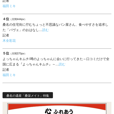
記者
福田ミキ
４位
（月間444pv）
桑名の住宅街に佇むちょっと不思議なパン屋さん、食べやすさを追求し
た「パヴェ」のおはなし…
読む
記者
木全彩花
５位
（月間370pv）
よっちゃんキムチ/噂のよっちゃんに会いに行ってきた～口コミだけで全
国に広まる『よっちゃんキムチ』～…
読む
記者
福田ミキ
桑名の遺産「桑栄メイト」特集