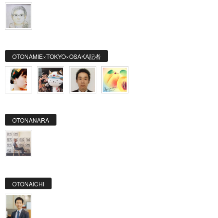
OTONAMIE×TOKYO×OSAKA記者
OTONANARA
OTONAICHI