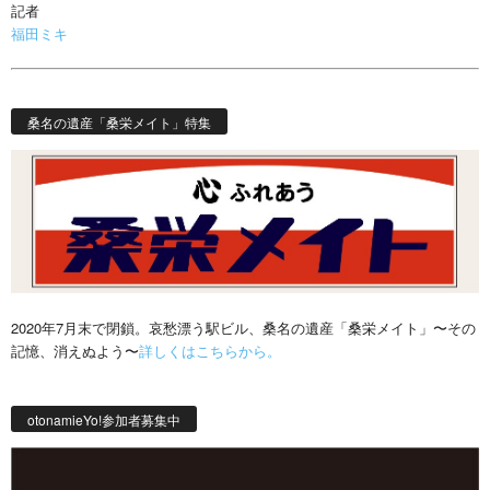
記者
福田ミキ
桑名の遺産「桑栄メイト」特集
2020年7月末で閉鎖。哀愁漂う駅ビル、桑名の遺産「桑栄メイト」〜その
記憶、消えぬよう〜
詳しくはこちらから。
otonamieYo!参加者募集中