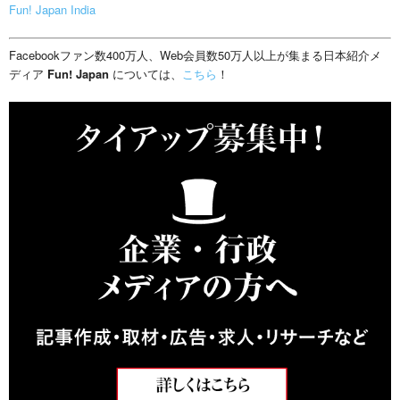
Fun! Japan India
Facebookファン数400万人、Web会員数50万人以上が集まる日本紹介メ
ディア
Fun! Japan
については、
こちら
！