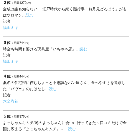
２位
（月間1270pv）
全貌は誰も知らない….江戸時代から続く謎行事「お月見どろぼう」がも
はやロマン…
読む
記者
福田ミキ
３位
（月間744pv）
時空も時間も溶ける玩具屋「いもや本店」…
読む
記者
福田ミキ
４位
（月間444pv）
桑名の住宅街に佇むちょっと不思議なパン屋さん、食べやすさを追求し
た「パヴェ」のおはなし…
読む
記者
木全彩花
５位
（月間370pv）
よっちゃんキムチ/噂のよっちゃんに会いに行ってきた～口コミだけで全
国に広まる『よっちゃんキムチ』～…
読む