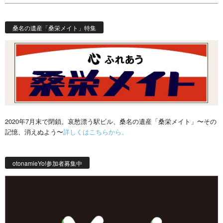
桑名の遺産「桑栄メイト」特集
2020年7月末で閉鎖。哀愁漂う駅ビル、桑名の遺産「桑栄メイト」〜その
記憶、消えぬよう〜
詳しくはこちらから。
otonamieYo!参加者募集中