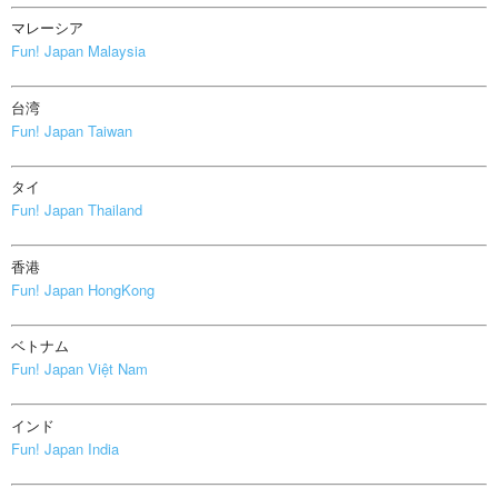
マレーシア
Fun! Japan Malaysia
台湾
Fun! Japan Taiwan
タイ
Fun! Japan Thailand
香港
Fun! Japan HongKong
ベトナム
Fun! Japan Việt Nam
インド
Fun! Japan India