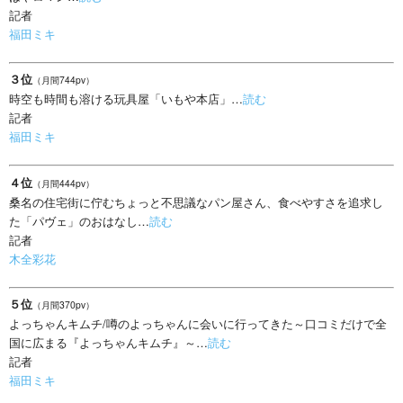
記者
福田ミキ
３位
（月間744pv）
時空も時間も溶ける玩具屋「いもや本店」…
読む
記者
福田ミキ
４位
（月間444pv）
桑名の住宅街に佇むちょっと不思議なパン屋さん、食べやすさを追求し
た「パヴェ」のおはなし…
読む
記者
木全彩花
５位
（月間370pv）
よっちゃんキムチ/噂のよっちゃんに会いに行ってきた～口コミだけで全
国に広まる『よっちゃんキムチ』～…
読む
記者
福田ミキ