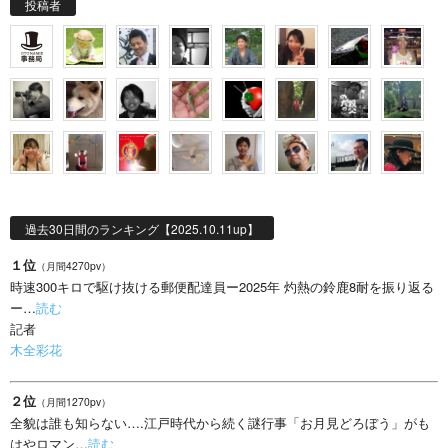
投稿者
過去30日間のランキング【2025.10.11up】
１位
（月間4270pv）
時速300キロで駆け抜ける郵便配達員ー2025年 灼熱の鈴鹿8耐を振り返る
ー…
読む
記者
木全彩花
２位
（月間1270pv）
全貌は誰も知らない….江戸時代から続く謎行事「お月見どろぼう」がも
はやロマン…
読む