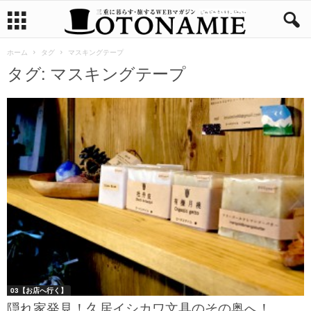
ホーム
タグ
マスキングテープ
タグ: マスキングテープ
03【お店へ行く】
隠れ家発見！久居イシカワ文具のその奥へ！