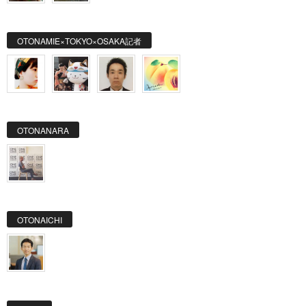
OTONAMIE×TOKYO×OSAKA記者
OTONANARA
OTONAICHI