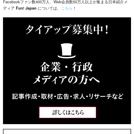
Facebookファン数400万人、Web会員数50万人以上が集まる日本紹介メ
ディア
Fun! Japan
については、
こちら
！