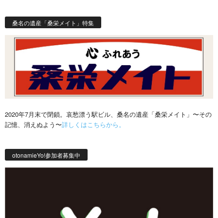
桑名の遺産「桑栄メイト」特集
2020年7月末で閉鎖。哀愁漂う駅ビル、桑名の遺産「桑栄メイト」〜その
記憶、消えぬよう〜
詳しくはこちらから。
otonamieYo!参加者募集中