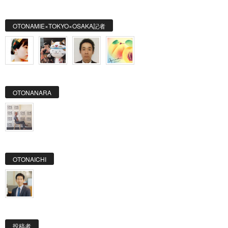
OTONAMIE×TOKYO×OSAKA記者
OTONANARA
OTONAICHI
投稿者