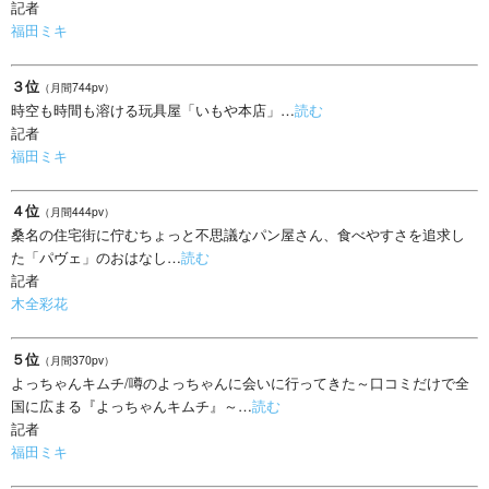
記者
福田ミキ
３位
（月間744pv）
時空も時間も溶ける玩具屋「いもや本店」…
読む
記者
福田ミキ
４位
（月間444pv）
桑名の住宅街に佇むちょっと不思議なパン屋さん、食べやすさを追求し
た「パヴェ」のおはなし…
読む
記者
木全彩花
５位
（月間370pv）
よっちゃんキムチ/噂のよっちゃんに会いに行ってきた～口コミだけで全
国に広まる『よっちゃんキムチ』～…
読む
記者
福田ミキ