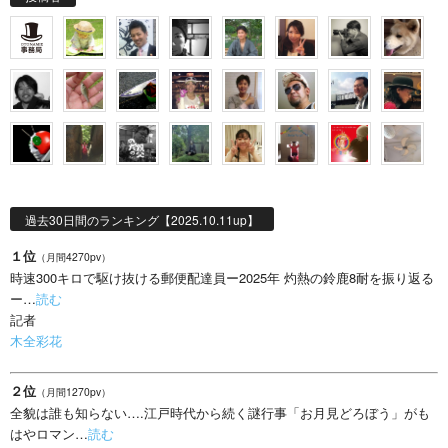
過去30日間のランキング【2025.10.11up】
１位
（月間4270pv）
時速300キロで駆け抜ける郵便配達員ー2025年 灼熱の鈴鹿8耐を振り返る
ー…
読む
記者
木全彩花
２位
（月間1270pv）
全貌は誰も知らない….江戸時代から続く謎行事「お月見どろぼう」がも
はやロマン…
読む