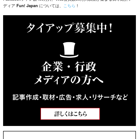
ディア
Fun! Japan
については、
こちら
！