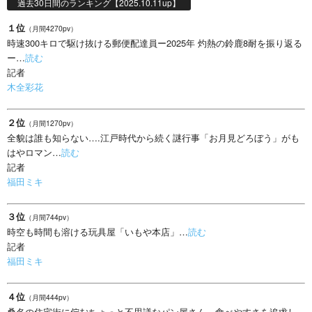
過去30日間のランキング【2025.10.11up】
１位
（月間4270pv）
時速300キロで駆け抜ける郵便配達員ー2025年 灼熱の鈴鹿8耐を振り返る
ー…
読む
記者
木全彩花
２位
（月間1270pv）
全貌は誰も知らない….江戸時代から続く謎行事「お月見どろぼう」がも
はやロマン…
読む
記者
福田ミキ
３位
（月間744pv）
時空も時間も溶ける玩具屋「いもや本店」…
読む
記者
福田ミキ
４位
（月間444pv）
桑名の住宅街に佇むちょっと不思議なパン屋さん、食べやすさを追求し