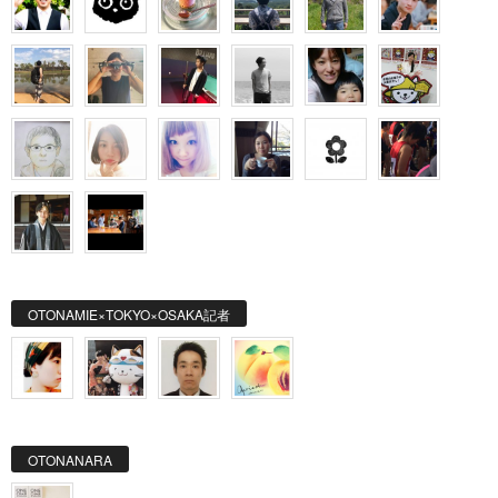
OTONAMIE×TOKYO×OSAKA記者
OTONANARA