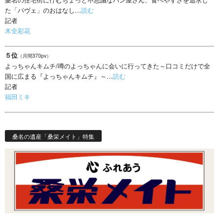
た「パヴェ」のおはなし…
読む
記者
木全彩花
５位
（月間370pv）
よっちゃんキムチ/噂のよっちゃんに会いに行ってきた～口コミだけで全
国に広まる『よっちゃんキムチ』～…
読む
記者
福田ミキ
桑名の遺産「桑栄メイト」特集