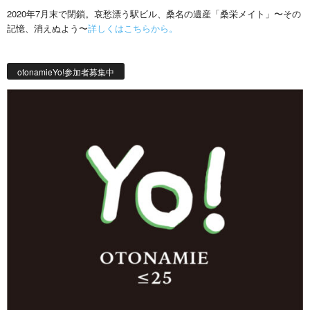
2020年7月末で閉鎖。哀愁漂う駅ビル、桑名の遺産「桑栄メイト」〜その
記憶、消えぬよう〜
詳しくはこちらから。
otonamieYo!参加者募集中