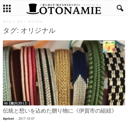
ホーム
タグ
オリジナル
タグ: オリジナル
02【遊びに行く】
伝統と想いを込めた贈り物に《伊賀市の組紐》
2017-12-07
Apricot
-