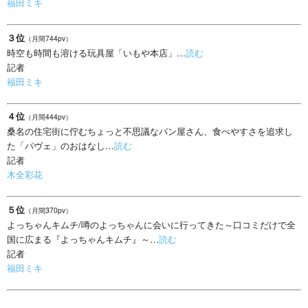
福田ミキ
３位
（月間744pv）
時空も時間も溶ける玩具屋「いもや本店」…
読む
記者
福田ミキ
４位
（月間444pv）
桑名の住宅街に佇むちょっと不思議なパン屋さん、食べやすさを追求し
た「パヴェ」のおはなし…
読む
記者
木全彩花
５位
（月間370pv）
よっちゃんキムチ/噂のよっちゃんに会いに行ってきた～口コミだけで全
国に広まる『よっちゃんキムチ』～…
読む
記者
福田ミキ