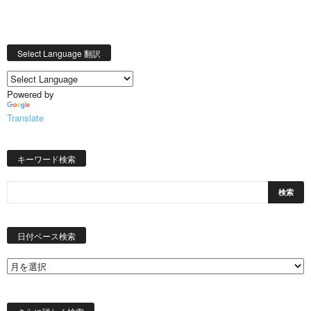
Select Language 翻訳
Powered by
Translate
キーワード検索
日
付
日付ベース検索
ベ
ー
ス
検
索