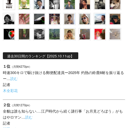
過去30日間のランキング【2025.10.11up】
１位
（月間4270pv）
時速300キロで駆け抜ける郵便配達員ー2025年 灼熱の鈴鹿8耐を振り返る
ー…
読む
記者
木全彩花
２位
（月間1270pv）
全貌は誰も知らない….江戸時代から続く謎行事「お月見どろぼう」がも
はやロマン…
読む
記者