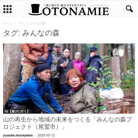
ホーム
タグ
みんなの森
タグ: みんなの森
02【遊びに行く】
山の再生から地域の未来をつくる「みんなの森プ
ロジェクト（尾鷲市）」
2025-05-12
yusuke.murayama
-