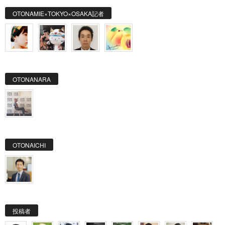
OTONAMIE×TOKYO×OSAKA記者
OTONANARA
OTONAICHI
投稿者