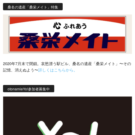
桑名の遺産「桑栄メイト」特集
2020年7月末で閉鎖。哀愁漂う駅ビル、桑名の遺産「桑栄メイト」〜その
記憶、消えぬよう〜
詳しくはこちらから。
otonamieYo!参加者募集中