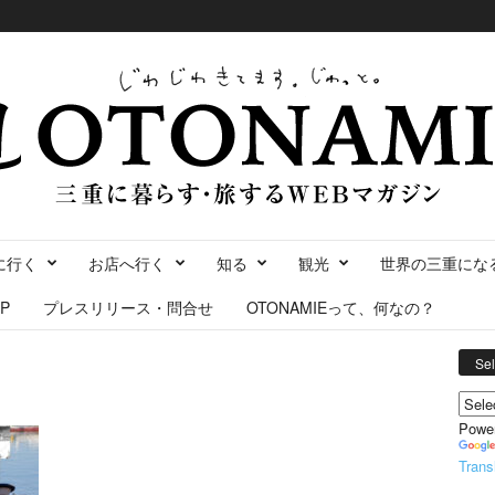
に行く
お店へ行く
知る
観光
世界の三重にな
P
プレスリリース・問合せ
OTONAMIEって、何なの？
Se
Powe
Trans