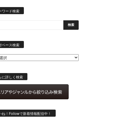
ーワード検索
日
付
付ベース検索
ベ
ー
ス
検
索
らに詳しく検索
いね！Followで新着情報配信中！