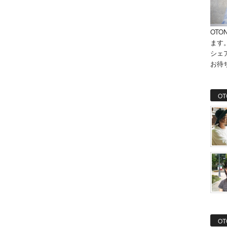
OTO
ます
シェ
お待
OT
OT