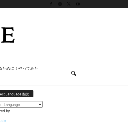
るために！やってみた
lect Language 翻訳
red by
late