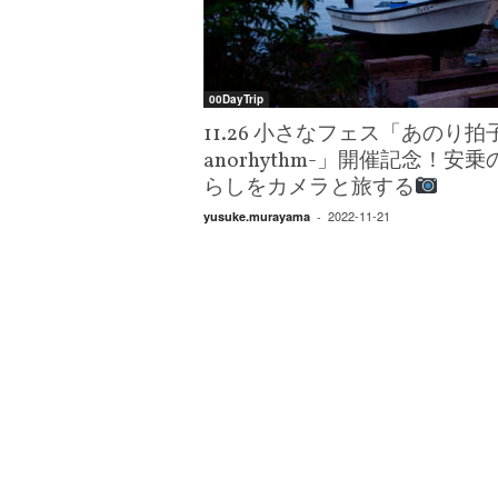
W
E
B
マ
00DayTrip
ガ
ジ
11.26 小さなフェス「あのり拍
ン
anorhythm-」開催記念！安乗
-
らしをカメラと旅する
O
2022-11-21
yusuke.murayama
-
T
O
N
A
M
I
E
（
オ
ト
ナ
ミ