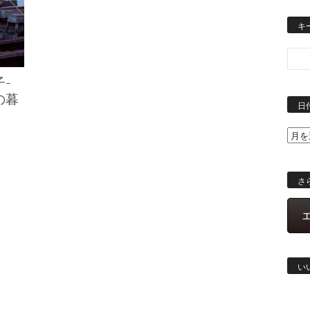
キ
子-
の暮
日
さ
い