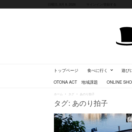
日曜日, 8月 9, 2026
サインイン/登録する
三
トップページ
食べに行く
遊び
重
県
OTONA ACT 地域課題
ONLINE SHO
に
暮
ホーム
タグ
あのり拍子
ら
タグ: あのり拍子
す
・
旅
す
る