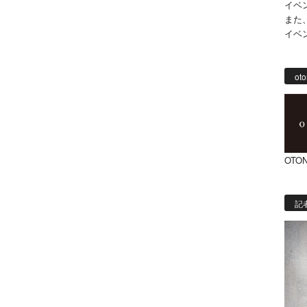
イベ
また
イベ
oto
OTON
記