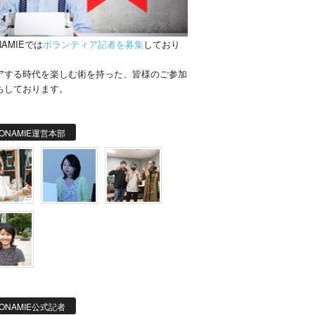
NAMIEでは
ボランティア記者を募集
しており
。
アする時代を楽しむ術を持った、皆様のご参加
ちしております。
ONAMIE運営本部
ONAMIE公式記者