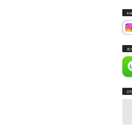
In
友
OT