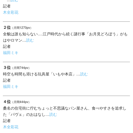
記者
木全彩花
２位
（月間1270pv）
全貌は誰も知らない….江戸時代から続く謎行事「お月見どろぼう」がも
はやロマン…
読む
記者
福田ミキ
３位
（月間744pv）
時空も時間も溶ける玩具屋「いもや本店」…
読む
記者
福田ミキ
４位
（月間444pv）
桑名の住宅街に佇むちょっと不思議なパン屋さん、食べやすさを追求し
た「パヴェ」のおはなし…
読む
記者
木全彩花