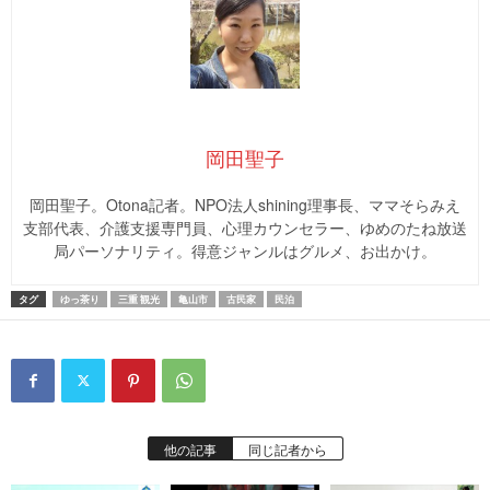
岡田聖子
岡田聖子。Otona記者。NPO法人shining理事長、ママそらみえ
支部代表、介護支援専門員、心理カウンセラー、ゆめのたね放送
局パーソナリティ。得意ジャンルはグルメ、お出かけ。
タグ
ゆっ茶り
三重 観光
亀山市
古民家
民泊
他の記事
同じ記者から