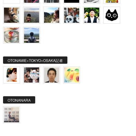
OTONAMIE×TOKYO×OSAKA記者
OTONANARA