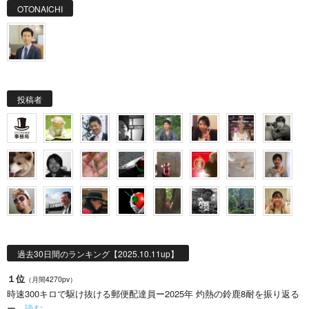
OTONAICHI
投稿者
過去30日間のランキング【2025.10.11up】
１位
（月間4270pv）
時速300キロで駆け抜ける郵便配達員ー2025年 灼熱の鈴鹿8耐を振り返る
ー…
読む