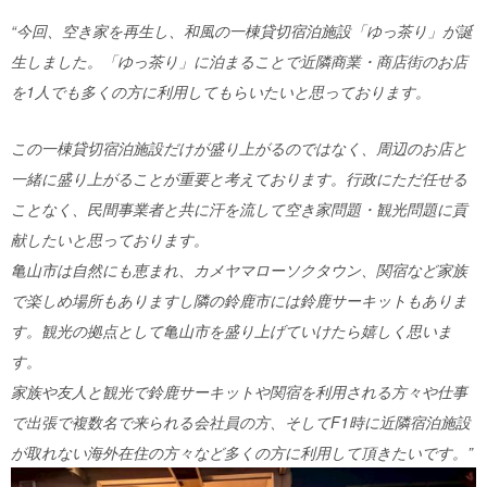
“今回、空き家を再生し、和風の一棟貸切宿泊施設「ゆっ茶り」が誕
生しました。「ゆっ茶り」に泊まることで近隣商業・商店街のお店
を1人でも多くの方に利用してもらいたいと思っております。
この一棟貸切宿泊施設だけが盛り上がるのではなく、周辺のお店と
一緒に盛り上がることが重要と考えております。行政にただ任せる
ことなく、民間事業者と共に汗を流して空き家問題・観光問題に貢
献したいと思っております。
亀山市は自然にも恵まれ、カメヤマローソクタウン、関宿など家族
で楽しめ場所もありますし隣の鈴鹿市には鈴鹿サーキットもありま
す。観光の拠点として亀山市を盛り上げていけたら嬉しく思いま
す。
家族や友人と観光で鈴鹿サーキットや関宿を利用される方々や仕事
で出張で複数名で来られる会社員の方、そしてF1時に近隣宿泊施設
が取れない海外在住の方々など多くの方に利用して頂きたいです。”