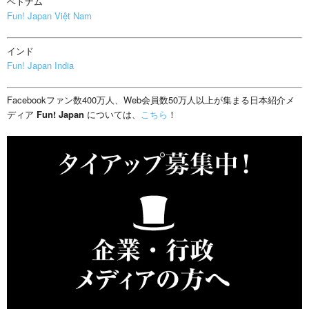
ベトナム
Fun! Japan Việt Nam
インド
Fun! Japan India
Facebookファン数400万人、Web会員数50万人以上が集まる日本紹介メ
ディア
Fun! Japan
については、
こちら
！