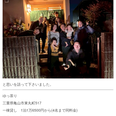
と思いを語って下さいました。
ゆっ茶り
三重県亀山市東丸町517
一棟貸し 1泊1万6500円から(4名まで同料金)