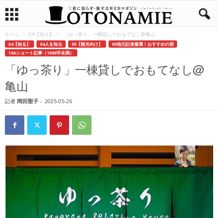
ホーム
04【知る】
「ゆっ茶り」一棟貸しでおもてなし@亀山
04【知る】
04人を知る
05【観光向け】
05地元記者厳選！おすすめの宿
13Aショート記事（1500字未満）
「ゆっ茶り」一棟貸しでおもてなし@
亀山
記者
岡田聖子
-
2025-05-26