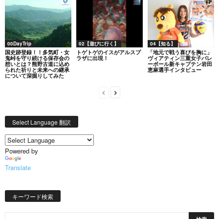
00DayTrip
02【遊びに行く】
04【知る】
国史跡登録！！多気町・女
トゲトゲのイスがアルスプ
「地元で戦う喜びを胸に」
鬼峠を守り続ける保存会の
ラザに出現！
ヴィアティン三重女子バレ
想いとは？熊野古道に込め
ーボール新キャプテン岩田
られた祈りと未来への継承
恵麻選手インタビュー
について深掘りしてみた
Select Language 翻訳
Powered by
Translate
キーワード検索