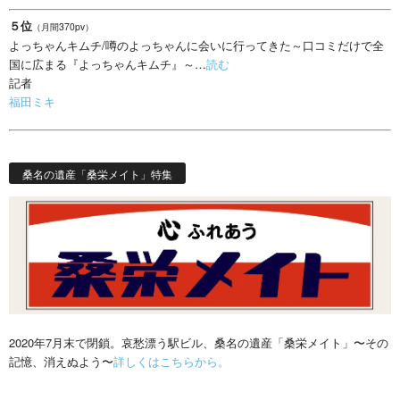
５位
（月間370pv）
よっちゃんキムチ/噂のよっちゃんに会いに行ってきた～口コミだけで全
国に広まる『よっちゃんキムチ』～…
読む
記者
福田ミキ
桑名の遺産「桑栄メイト」特集
2020年7月末で閉鎖。哀愁漂う駅ビル、桑名の遺産「桑栄メイト」〜その
記憶、消えぬよう〜
詳しくはこちらから。