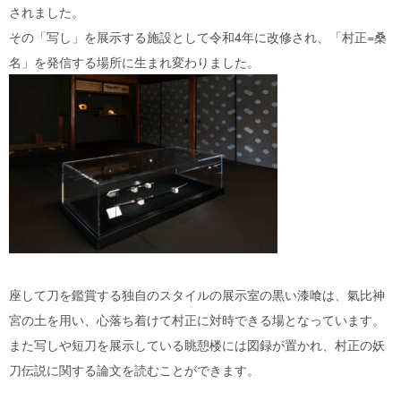
されました。
その「写し」を展示する施設として令和4年に改修され、「村正=桑
名」を発信する場所に生まれ変わりました。
座して刀を鑑賞する独自のスタイルの展示室の黒い漆喰は、氣比神
宮の土を用い、心落ち着けて村正に対時できる場となっています。
また写しや短刀を展示している眺憩楼には図録が置かれ、村正の妖
刀伝説に関する論文を読むことができます。