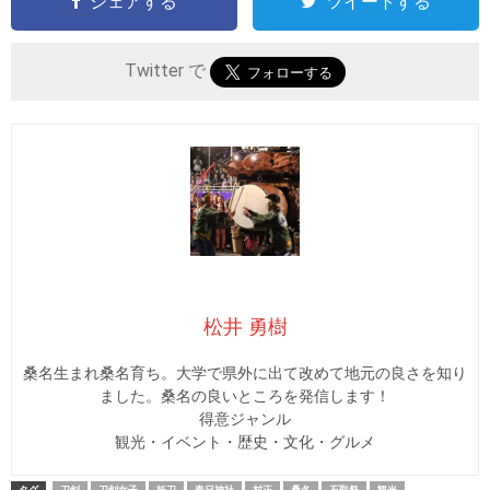
シェアする
ツイートする
Twitter で
松井 勇樹
桑名生まれ桑名育ち。大学で県外に出て改めて地元の良さを知り
ました。桑名の良いところを発信します！
得意ジャンル
観光・イベント・歴史・文化・グルメ
タグ
刀剣
刀剣女子
妖刀
春日神社
村正
桑名
石取祭
観光