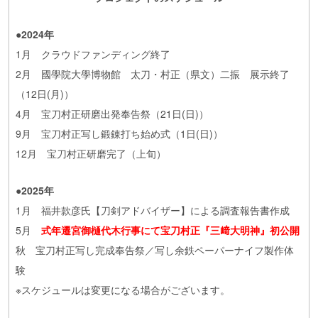
●2024年
1月 クラウドファンディング終了
2月 國學院大學博物館 太刀・村正（県文）二振 展示終了
（12日(月)）
4月 宝刀村正研磨出発奉告祭（21日(日)）
9月 宝刀村正写し鍛錬打ち始め式（1日(日)）
12月 宝刀村正研磨完了（上旬）
●2025年
1月 福井款彦氏【刀剣アドバイザー】による調査報告書作成
5月
式年遷宮御樋代木行事にて宝刀村正『三﨑大明神』初公開
秋 宝刀村正写し完成奉告祭／写し余鉄ペーパーナイフ製作体
験
※スケジュールは変更になる場合がございます。