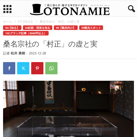
ホーム
04【知る】
桑名宗社の「村正」の虚と実
04【知る】
04伝統・団体を知る
05【観光向け】
05観光スポット
13Cグランデ記事（3000字以上）
桑名宗社の「村正」の虚と実
記者
松井 勇樹
-
2023-12-28