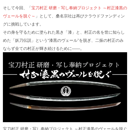
そして今回、「
宝刀村正 研磨・写し奉納プロジェクト ～村正漆黒の
ヴェールを脱ぐ～
」として、桑名宗社は再びクラウドファンディン
グに挑戦しています。
その身を守るために塗られた黒き「漆」と、村正の名を世に知らし
めた「妖刀伝説」という“漆黒のヴェール”を脱ぎ、二振の村正のみ
ならず全ての村正が輝き続けるために――。
宝刀村正 研磨・写し奉納プロジェクト ～村正漆黒のヴェールを脱ぐ