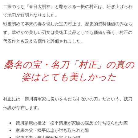
二振のうち『春日大明神』と彫られる一振の村正は、研ぎ上げられ
て地刃が鮮明となりました。
戦後初めて本来の姿を現した宝刀村正は、歴史的資料価値のみなら
ず、華やかで美しい刃文は美術工芸品としても価値が高く、村正の
代表作とも云える傑作と評価されました。
桑名の宝・名刀「村正」の真の
姿はとても美しかった
村正には「徳川将軍家に災いをもたらす呪いの刀」だという、妖刀
伝説が存在します。
徳川家康の祖父・松平清康が家臣の謀反で討ち取られた際
家康の父・松平広忠が討ち取られた際
家康の妻・筑山殿が殺害された際