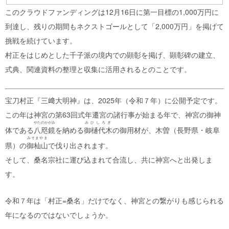
このクラウドファンディングは12月16日に第一目標の1,000万円に
到達し、残りの期間もネクストゴールとして「2,000万円」を掲げて
挑戦を続けています。
村正をはじめとした千子派の境内での顕彰を掲げ、顕彰碑の建立、
式典、関連資料の整理と収集に活用されるとのことです。
宝刀村正『三﨑大明神』は、2025年（令和７年）に公開予定です。
この年は神宮の第63回式年遷宮の諸行事が始まる年で、神宮の御神
やたのかがみ
みひしろぎ
体である
八咫鏡
を納める
御樋代木
の御用材が、木曽（長野県・岐阜
みそまやま
県）の
御杣山
で伐り出されます。
そして、桑名宗社に運び込まれて合流し、共に神宮へと出発しま
す。
令和７年は「村正=桑名」だけでなく、神宮との繋がりも感じられる
年になるのではないでしょうか。