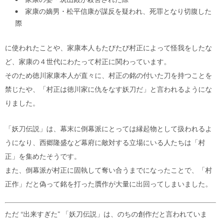
家康の嫡男・松平信康が謀反を疑われ、死罪となり切腹した
際
に使われたことや、家康本人もたびたび村正によって怪我をしたな
ど、家康の４世代にわたって村正に関わっています。
そのため徳川家康本人が直々に、村正の銘の付いた刀を持つことを
禁じたや、「村正は徳川家に仇をなす妖刀だ」と言われるようにな
りました。
「妖刀伝説」は、幕末に倒幕派にとっては縁起物として扱われるよ
うになり、西郷隆盛など幕府に敵対する立場にいる人たちは「村
正」を集めたそうです。
また、倒幕派が村正に固執して奪い合うまでになったことで、「村
正作」だと偽って銘を打った贋作が大量に出回ってしまいました。
ただ “出来すぎた” 「妖刀伝説」は、のちの創作だと言われていま