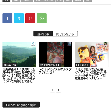
他の記事
同じ記者から
00DayTrip
02【遊びに行く】
04【知る】
国史跡登録！！多気町・女
トゲトゲのイスがアルスプ
「地元で戦う喜びを胸に」
鬼峠を守り続ける保存会の
ラザに出現！
ヴィアティン三重女子バレ
想いとは？熊野古道に込め
ーボール新キャプテン岩田
られた祈りと未来への継承
恵麻選手インタビュー
について深掘りしてみた
Select Language 翻訳