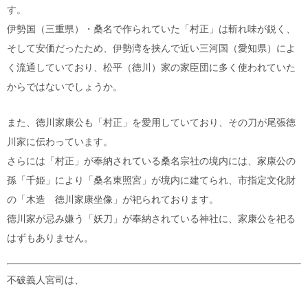
す。
伊勢国（三重県）・桑名で作られていた「村正」は斬れ味が鋭く、
そして安価だったため、伊勢湾を挟んで近い三河国（愛知県）によ
く流通していており、松平（徳川）家の家臣団に多く使われていた
からではないでしょうか。
また、徳川家康公も「村正」を愛用していており、その刀が尾張徳
川家に伝わっています。
さらには「村正」が奉納されている桑名宗社の境内には、家康公の
孫「千姫」により「桑名東照宮」が境内に建てられ、市指定文化財
の「木造 徳川家康坐像」が祀られております。
徳川家が忌み嫌う「妖刀」が奉納されている神社に、家康公を祀る
はずもありません。
不破義人宮司は、