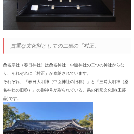
貴重な文化財としての二振の「村正」
桑名宗社（春日神社）は桑名神社・中臣神社の二つの神社からな
り、それぞれに「村正」が奉納されています。
それぞれ、『春日大明神（中臣神社の旧称）』と『三﨑大明神（桑
名神社の旧称）』の御神号が彫られている、県の有形文化財(工芸
品)です。