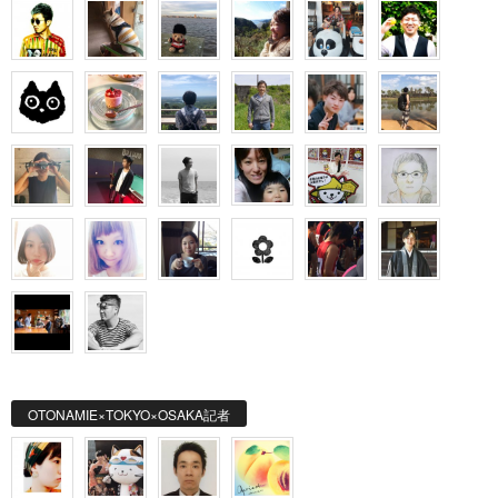
OTONAMIE×TOKYO×OSAKA記者