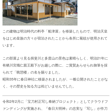
この建物は明治時代の料亭「船津屋」を移築したもので、明治天皇
をはじめ皇族の方々が宿泊されたことから各所に菊紋が使用されて
います。
この部屋より見る揖斐川と多度山の景色は素晴らしく、明治21年に
有栖川宮熾仁親王殿下がお越しの際に、ご賞賛あらせられ御筆を採
られて「眺憩楼」の名を賜りました。
昭和35年に春日神社に移築されましたが、一般公開されたことがな
く、その歴史を知る方は殆どいませんでした。
令和2年2月に「宝刀村正写し奉納プロジェクト」としてクラウドフ
ァンディングが実施され、『春日大明神』の忠実な「写し」が作刀