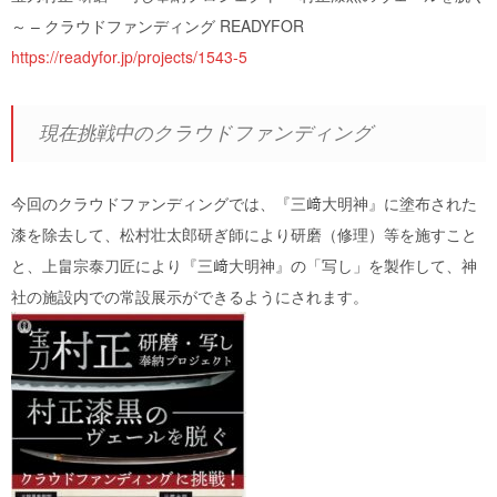
～ – クラウドファンディング READYFOR
https://readyfor.jp/projects/1543-5
現在挑戦中のクラウドファンディング
今回のクラウドファンディングでは、『三﨑大明神』に塗布された
漆を除去して、松村壮太郎研ぎ師により研磨（修理）等を施すこと
と、上畠宗泰刀匠により『三﨑大明神』の「写し」を製作して、神
社の施設内での常設展示ができるようにされます。