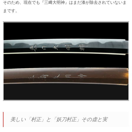
そのため、現在でも『三﨑大明神』はまだ漆が除去されていないま
まです。
美しい「村正」と「妖刀村正」その虚と実