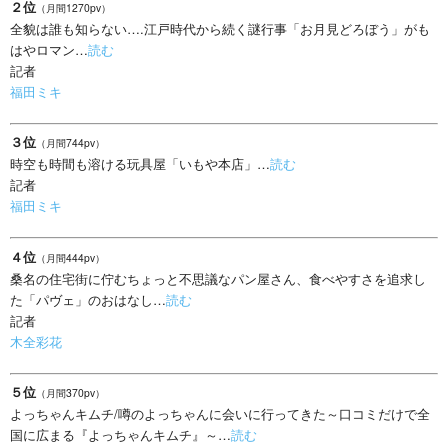
２位
（月間1270pv）
全貌は誰も知らない….江戸時代から続く謎行事「お月見どろぼう」がも
はやロマン…
読む
記者
福田ミキ
３位
（月間744pv）
時空も時間も溶ける玩具屋「いもや本店」…
読む
記者
福田ミキ
４位
（月間444pv）
桑名の住宅街に佇むちょっと不思議なパン屋さん、食べやすさを追求し
た「パヴェ」のおはなし…
読む
記者
木全彩花
５位
（月間370pv）
よっちゃんキムチ/噂のよっちゃんに会いに行ってきた～口コミだけで全
国に広まる『よっちゃんキムチ』～…
読む