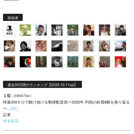
投稿者
過去30日間のランキング【2025.10.11up】
１位
（月間4270pv）
時速300キロで駆け抜ける郵便配達員ー2025年 灼熱の鈴鹿8耐を振り返る
ー…
読む
記者
木全彩花