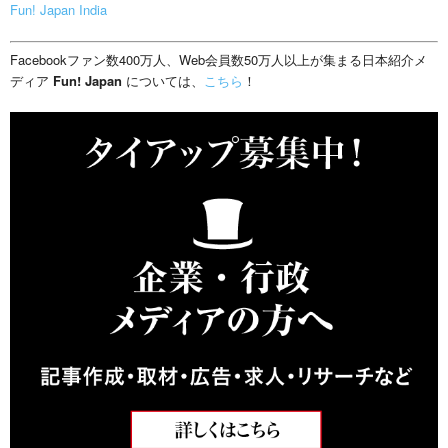
Fun! Japan India
Facebookファン数400万人、Web会員数50万人以上が集まる日本紹介メ
ディア
Fun! Japan
については、
こちら
！