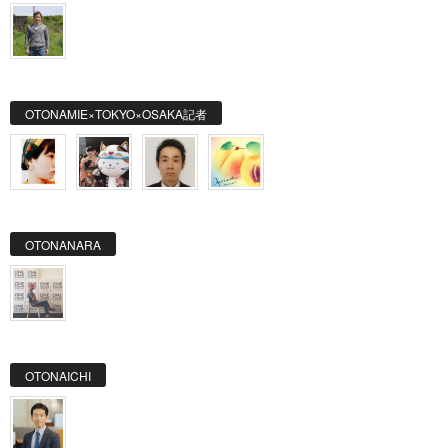
OTONAMIE×TOKYO×OSAKA記者
OTONANARA
OTONAICHI