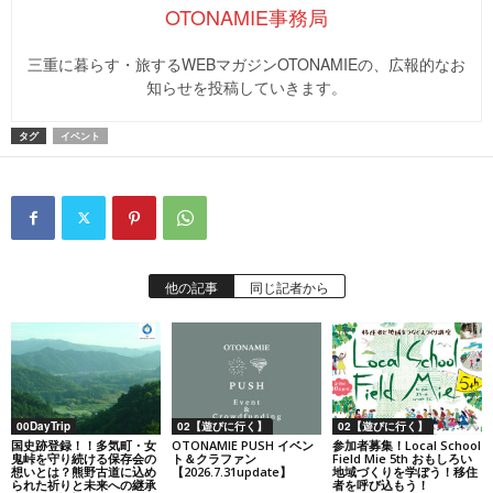
OTONAMIE事務局
三重に暮らす・旅するWEBマガジンOTONAMIEの、広報的なお
知らせを投稿していきます。
タグ
イベント
他の記事
同じ記者から
00DayTrip
02【遊びに行く】
02【遊びに行く】
国史跡登録！！多気町・女
OTONAMIE PUSH イベン
参加者募集！Local School
鬼峠を守り続ける保存会の
ト＆クラファン
Field Mie 5th おもしろい
想いとは？熊野古道に込め
【2026.7.31update】
地域づくりを学ぼう！移住
られた祈りと未来への継承
者を呼び込もう！