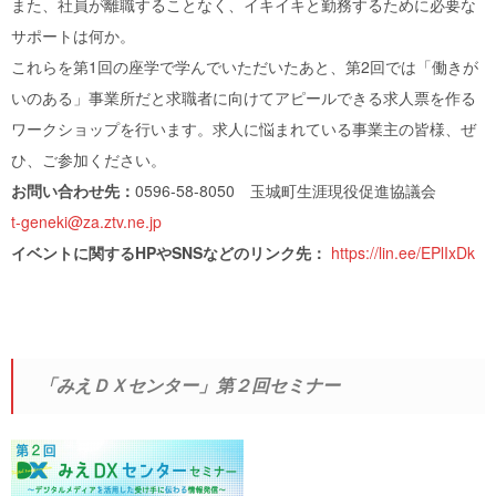
また、社員が離職することなく、イキイキと勤務するために必要な
サポートは何か。
これらを第1回の座学で学んでいただいたあと、第2回では「働きが
いのある」事業所だと求職者に向けてアピールできる求人票を作る
ワークショップを行います。求人に悩まれている事業主の皆様、ぜ
ひ、ご参加ください。
お問い合わせ先：
0596-58-8050 玉城町生涯現役促進協議会
t-geneki@za.ztv.ne.jp
イベントに関するHPやSNSなどのリンク先：
https://lin.ee/EPlIxDk
「みえＤＸセンター」第２回セミナー