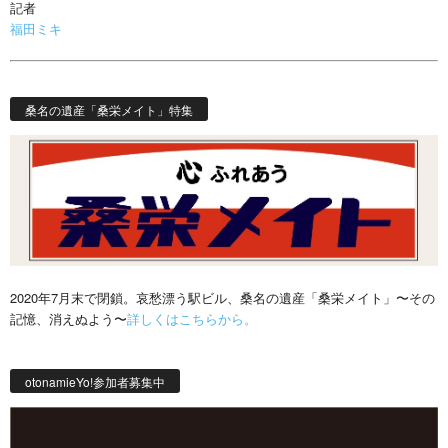
記者
福田ミキ
桑名の遺産「桑栄メイト」特集
2020年7月末で閉鎖。哀愁漂う駅ビル、桑名の遺産「桑栄メイト」〜その
記憶、消えぬよう〜
詳しくはこちらから。
otonamieYo!参加者募集中