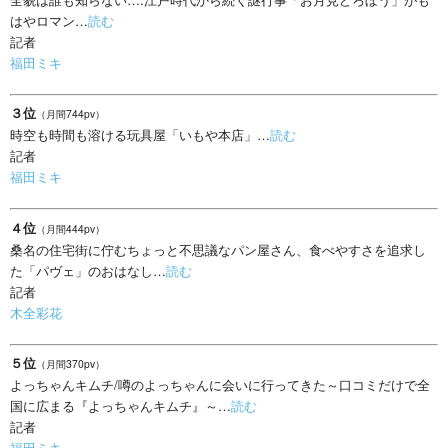
はやロマン…
読む
記者
福田ミキ
３位
（月間744pv）
時空も時間も溶ける玩具屋「いもや本店」…
読む
記者
福田ミキ
４位
（月間444pv）
桑名の住宅街に佇むちょっと不思議なパン屋さん、食べやすさを追求し
た「パヴェ」のおはなし…
読む
記者
木全彩花
５位
（月間370pv）
よっちゃんキムチ/噂のよっちゃんに会いに行ってきた～口コミだけで全
国に広まる『よっちゃんキムチ』～…
読む
記者
福田ミキ