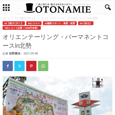
ホーム
02【遊びに行く】
オリエンテーリング・パーマネントコースin北勢
02【遊びに行く】
02レジャー
02撮影スポット・風景・絶景
04【知る】
13Aショート記事（1500字未満）
オリエンテーリング・パーマネントコ
ースin北勢
記者
佐野康治
-
2021-09-08