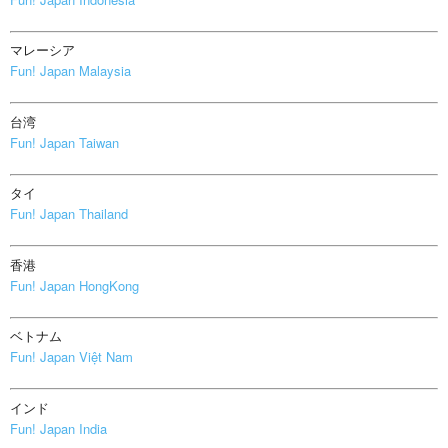
マレーシア
Fun! Japan Malaysia
台湾
Fun! Japan Taiwan
タイ
Fun! Japan Thailand
香港
Fun! Japan HongKong
ベトナム
Fun! Japan Việt Nam
インド
Fun! Japan India