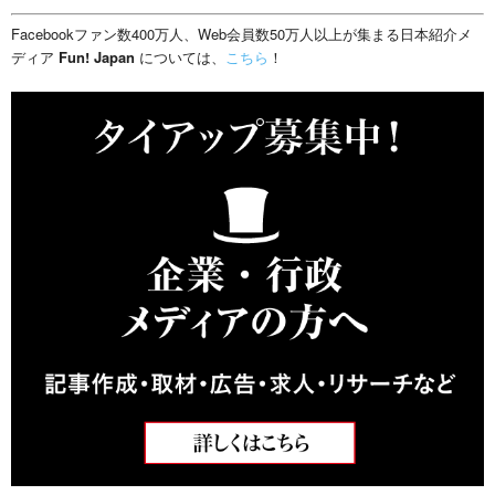
Facebookファン数400万人、Web会員数50万人以上が集まる日本紹介メ
ディア
Fun! Japan
については、
こちら
！