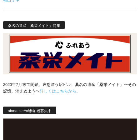
桑名の遺産「桑栄メイト」特集
2020年7月末で閉鎖。哀愁漂う駅ビル、桑名の遺産「桑栄メイト」〜その
記憶、消えぬよう〜
詳しくはこちらから。
otonamieYo!参加者募集中