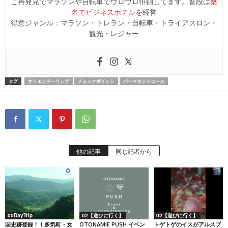
こ再発見でマラソンや自転車でウロウロ徘徊してます。普段は
桑
名でビジネスホテル
を経営
得意ジャンル：マラソン・トレラン・自転車・トライアスロン・
観光・レジャー
タグ
オリエンテーリング
チェックポイント
パーマネントコース
他の記事
同じ記者から
00DayTrip
02【遊びに行く】
02【遊びに行く】
国史跡登録！！多気町・女
OTONAMIE PUSH イベン
トゲトゲのイスがアルスプ