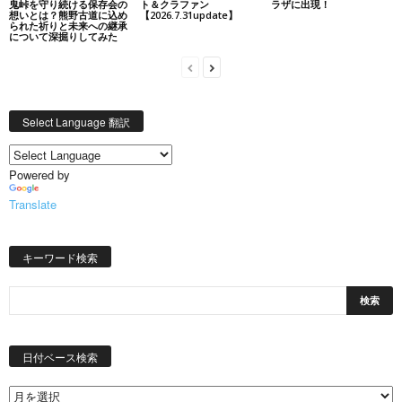
鬼峠を守り続ける保存会の
ト＆クラファン
ラザに出現！
想いとは？熊野古道に込め
【2026.7.31update】
られた祈りと未来への継承
について深掘りしてみた
Select Language 翻訳
Powered by
Translate
キーワード検索
日
付
日付ベース検索
ベ
ー