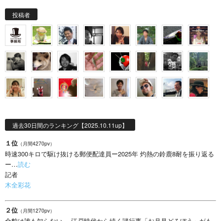
投稿者
過去30日間のランキング【2025.10.11up】
１位
（月間4270pv）
時速300キロで駆け抜ける郵便配達員ー2025年 灼熱の鈴鹿8耐を振り返る
ー…
読む
記者
木全彩花
２位
（月間1270pv）
全貌は誰も知らない….江戸時代から続く謎行事「お月見どろぼう」がも