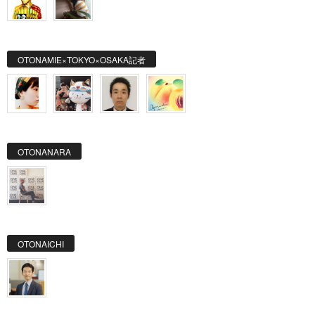
OTONAMIE×TOKYO×OSAKA記者
OTONANARA
OTONAICHI