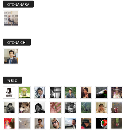
OTONANARA
OTONAICHI
投稿者