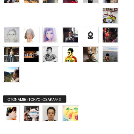
OTONAMIE×TOKYO×OSAKA記者