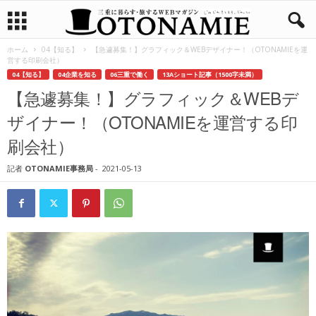
ホーム
04【知る】
【急遽募集！】グラフィック＆WEBデザイナー！（OTONAMIEを運
営する印刷会社）
04【知る】
04企業を知る
06三重で働く
13Aショート記事（1500字未満）
【急遽募集！】グラフィック＆WEBデ
ザイナー！（OTONAMIEを運営する印
刷会社）
記者
OTONAMIE事務局
-
2021-05-13