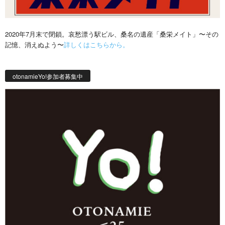
2020年7月末で閉鎖。哀愁漂う駅ビル、桑名の遺産「桑栄メイト」〜その
記憶、消えぬよう〜
詳しくはこちらから。
otonamieYo!参加者募集中