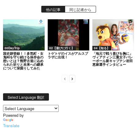
他の記事
同じ記者から
00DayTrip
02【遊びに行く】
04【知る】
国史跡登録！！多気町・女
トゲトゲのイスがアルスプ
「地元で戦う喜びを胸に」
鬼峠を守り続ける保存会の
ラザに出現！
ヴィアティン三重女子バレ
想いとは？熊野古道に込め
ーボール新キャプテン岩田
られた祈りと未来への継承
恵麻選手インタビュー
について深掘りしてみた
Select Language 翻訳
Powered by
Translate