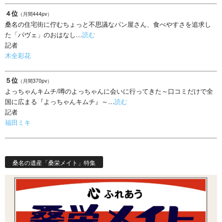
４位
（月間444pv）
桑名の住宅街に佇むちょっと不思議なパン屋さん、食べやすさを追求し
た「パヴェ」のおはなし…
読む
記者
木全彩花
５位
（月間370pv）
よっちゃんキムチ/噂のよっちゃんに会いに行ってきた～口コミだけで全
国に広まる『よっちゃんキムチ』～…
読む
記者
福田ミキ
桑名の遺産「桑栄メイト」特集