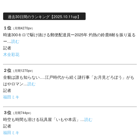
過去30日間のランキング【2025.10.11up】
１位
（月間4270pv）
時速300キロで駆け抜ける郵便配達員ー2025年 灼熱の鈴鹿8耐を振り返る
ー…
読む
記者
木全彩花
２位
（月間1270pv）
全貌は誰も知らない….江戸時代から続く謎行事「お月見どろぼう」がも
はやロマン…
読む
記者
福田ミキ
３位
（月間744pv）
時空も時間も溶ける玩具屋「いもや本店」…
読む
記者
福田ミキ