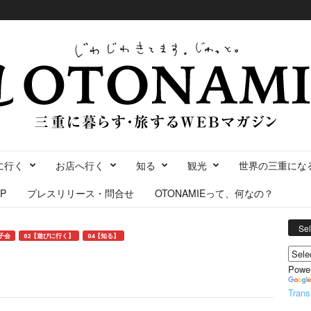
に行く
お店へ行く
知る
観光
世界の三重にな
P
プレスリリース・問合せ
OTONAMIEって、何なの？
Se
子会
02【遊びに行く】
04【知る】
Powe
Trans