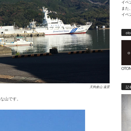
イベ
また
イベ
oto
OTON
記
天狗倉山 遠景
議な山です。