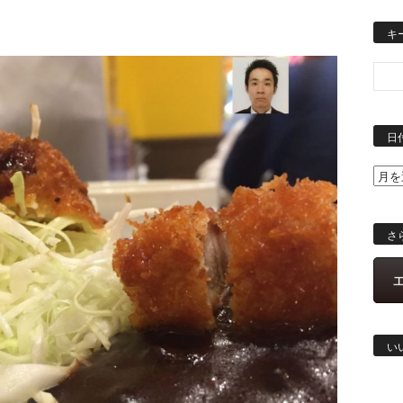
キ
日
さ
い