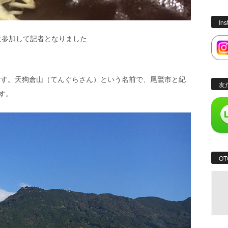
In
に参加して記者となりました
。
ます。天狗倉山（てんぐらさん）という名前で、尾鷲市と紀
友
す。
OT