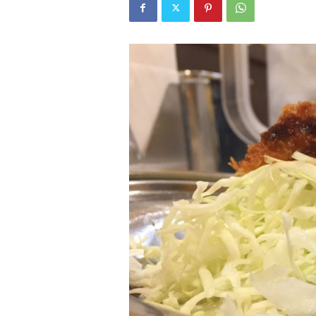
W
E
B
マ
ガ
ジ
ン
-
O
T
O
N
A
M
I
E
（
オ
ト
ナ
ミ