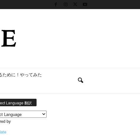
るために！やってみた
lect Language 翻訳
red by
late