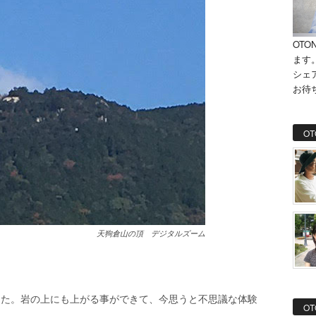
OTO
ます
シェ
お待
OT
天狗倉山の頂 デジタルズーム
した。岩の上にも上がる事ができて、今思うと不思議な体験
OT