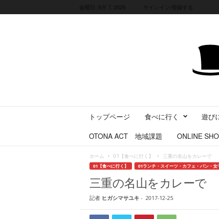
金曜日, 8月 7, 2026
サインイン/登録する
三
トップページ
食べに行く
遊び
重
県
OTONA ACT 地域課題
ONLINE SHO
に
暮
ホーム
01【食べに行く】
三重の名山をカレーで
ら
01【食べに行く】
01ランチ・スイーツ・カフェ・パン・女
す
三重の名山をカレーで
・
旅
記者
ヒガシマサユキ
-
2017-12-25
す
る