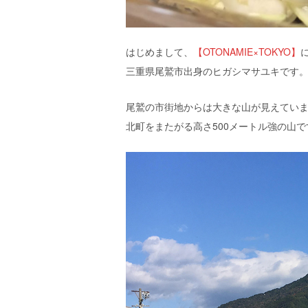
エ
）
はじめまして、
【OTONAMIE×TOKYO】
三重県尾鷲市出身のヒガシマサユキです
尾鷲の市街地からは大きな山が見えてい
北町をまたがる高さ500メートル強の山で