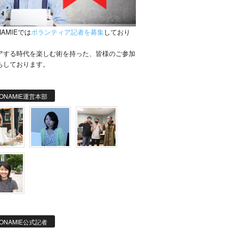
NAMIEでは
ボランティア記者を募集
しており
。
アする時代を楽しむ術を持った、皆様のご参加
ちしております。
ONAMIE運営本部
ONAMIE公式記者