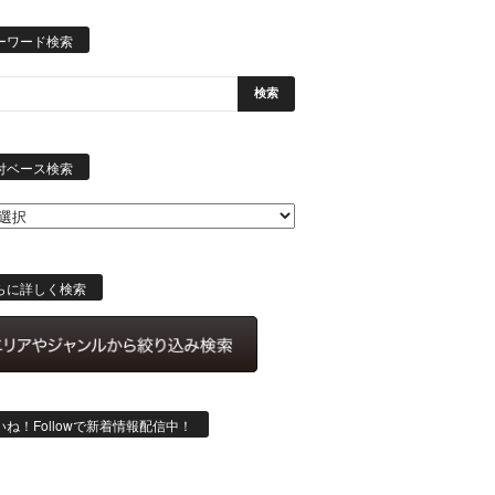
ーワード検索
日
付
付ベース検索
ベ
ー
ス
検
索
らに詳しく検索
いね！Followで新着情報配信中！