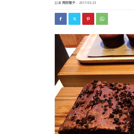
W
記者
岡田聖子
-
2017-03-23
E
B
マ
ガ
ジ
ン
-
O
T
O
N
A
M
I
E
（
オ
ト
ナ
ミ