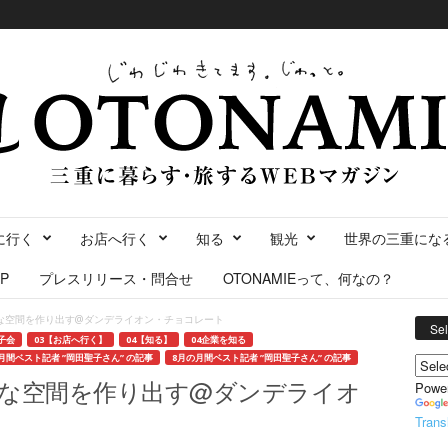
に行く
お店へ行く
知る
観光
世界の三重にな
P
プレスリリース・問合せ
OTONAMIEって、何なの？
な空間を作り出す@ダンデライオン・チョコレート
Se
子会
03【お店へ行く】
04【知る】
04企業を知る
の月間ベスト記者 ”岡田聖子さん” の記事
8月の月間ベスト記者 ”岡田聖子さん” の記事
な空間を作り出す@ダンデライオ
Powe
Trans