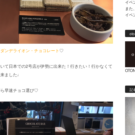
イベ
また
イベ
oto
店
ダンデライオン・チョコレート
♡
いて日本での2号店が伊勢に出来た！行きたい！行かなくて
OTON
て来ました♩
記
がら早速チョコ選び♡