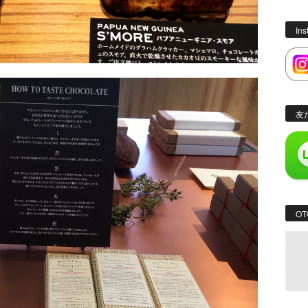
In
友
OT