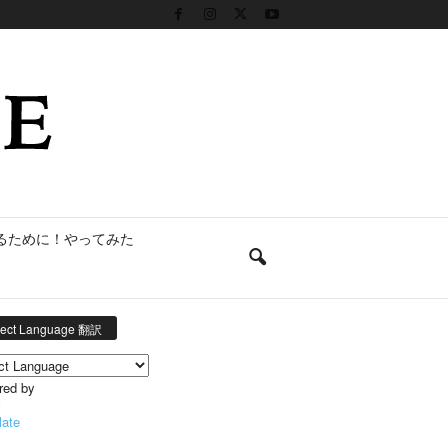
るために！やってみた
lect Language 翻訳
red by
late