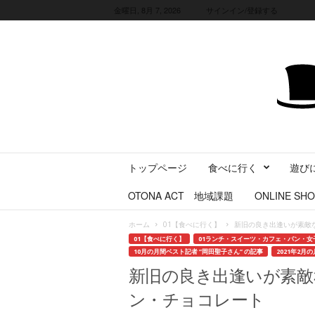
金曜日, 8月 7, 2026
サインイン/登録する
三
トップページ
食べに行く
遊び
重
県
OTONA ACT 地域課題
ONLINE SHO
に
暮
ホーム
01【食べに行く】
新旧の良き出逢いが素敵
ら
01【食べに行く】
01ランチ・スイーツ・カフェ・パン・女
す
10月の月間ベスト記者 ”岡田聖子さん” の記事
2021年2月
・
新旧の良き出逢いが素敵
旅
す
ン・チョコレート
る