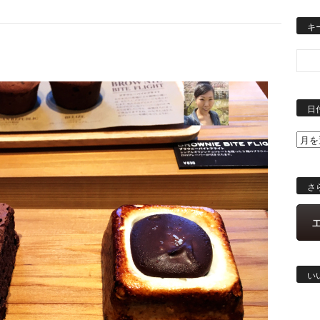
キ
日
さ
い