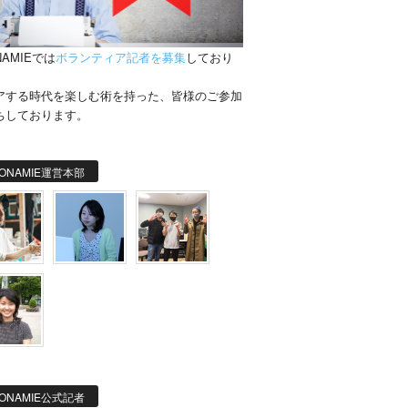
NAMIEでは
ボランティア記者を募集
しており
。
アする時代を楽しむ術を持った、皆様のご参加
ちしております。
ONAMIE運営本部
ONAMIE公式記者