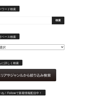
ーワード検索
日
付
付ベース検索
ベ
ー
ス
検
索
らに詳しく検索
いね！Followで新着情報配信中！