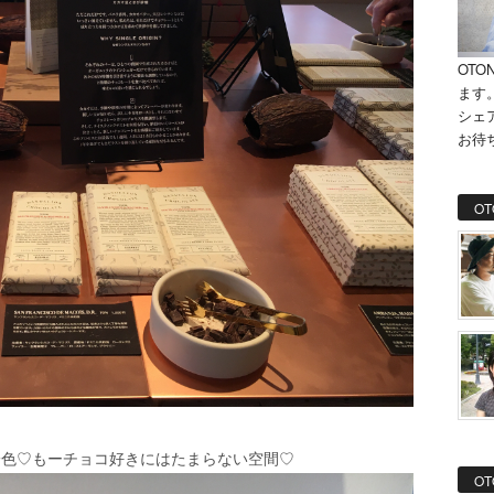
OTO
ます
シェ
お待
OT
一色♡もーチョコ好きにはたまらない空間♡
OT