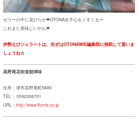
ゼリーの中に花びらが❤︎OTONA女子心をくすぐる〜
これまた美味しいやん❤︎
伊勢えびジェラートは、先ずはOTONAMIE編集部に挑戦して貰いま
しょうね
☆
高野尾花街道朝津味
住所：津市高野尾町5680
TEL： 0592308701
URL：
http://www.ffcmie.co.jp