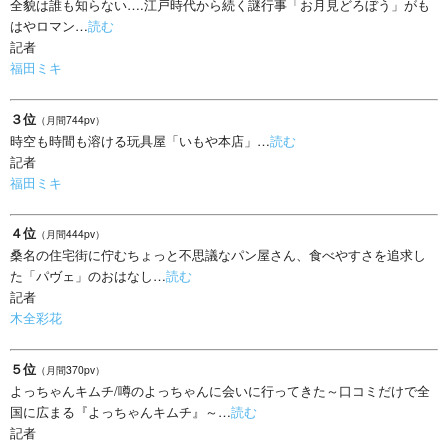
全貌は誰も知らない….江戸時代から続く謎行事「お月見どろぼう」がも
はやロマン…
読む
記者
福田ミキ
３位
（月間744pv）
時空も時間も溶ける玩具屋「いもや本店」…
読む
記者
福田ミキ
４位
（月間444pv）
桑名の住宅街に佇むちょっと不思議なパン屋さん、食べやすさを追求し
た「パヴェ」のおはなし…
読む
記者
木全彩花
５位
（月間370pv）
よっちゃんキムチ/噂のよっちゃんに会いに行ってきた～口コミだけで全
国に広まる『よっちゃんキムチ』～…
読む
記者