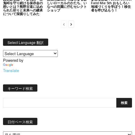
鬼峠を守り続ける保存会の
しいローカルのかたち、い
Field Mie 5th おもしろい
想いとは？熊野古道に込め
なべの田園に佇むセレクト
地域づくりを学ぼう！移住
られた祈りと未来への継承
ショップ
者を呼び込もう！
について深掘りしてみた
Select Language 翻訳
Powered by
Translate
キーワード検索
日
付
日付ベース検索
ベ
ー