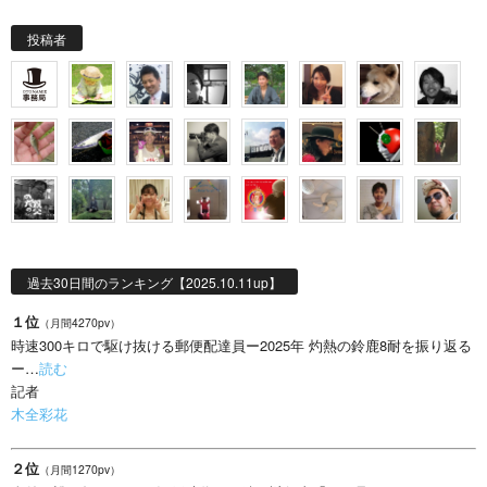
投稿者
過去30日間のランキング【2025.10.11up】
１位
（月間4270pv）
時速300キロで駆け抜ける郵便配達員ー2025年 灼熱の鈴鹿8耐を振り返る
ー…
読む
記者
木全彩花
２位
（月間1270pv）