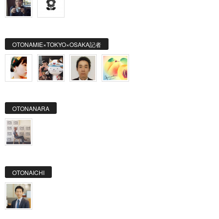
OTONAMIE×TOKYO×OSAKA記者
OTONANARA
OTONAICHI