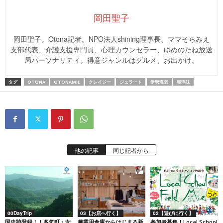
岡田聖子
岡田聖子。Otona記者。NPO法人shining理事長、ママそらみえ
支部代表、介護支援専門員、心理カウンセラー、ゆめのたね放送
局パーソナリティ。得意ジャンルはグルメ、お出かけ。
タグ
OTONA
OTONAMIE
クレイジー
ジェラート
伊勢海老
朝津味
他の記事
同じ記者から
00DayTrip
03【お店へ行く】
02【遊びに行く】
国史跡登録！！多気町・女
農業用倉庫からはじまる新
参加者募集！Local School