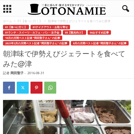
ホーム
01【食べに行く】
朝津味で伊勢えびジェラートを食べてみた@津
01【食べに行く】
01テイクアウト・お取り寄せ
01ランチ・スイーツ・カフェ・パン・女子会
05【観光向け】
06おすすめ記事
10月の月間ベスト記者 ”岡田聖子さん” の記事
2021年2月の月間ベスト記者 ”岡田聖子さん” の記事
8月の月間ベスト記者 ”岡田聖子さん” の記事
朝津味で伊勢えびジェラートを食べて
みた@津
記者
岡田聖子
-
2016-08-31