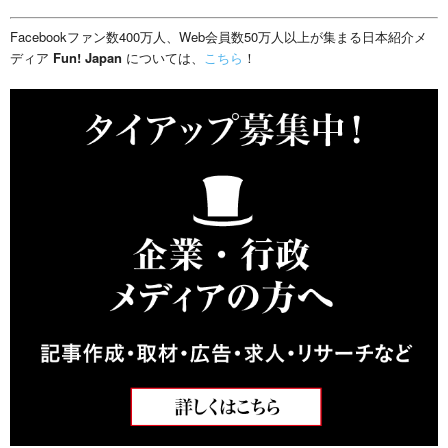
Facebookファン数400万人、Web会員数50万人以上が集まる日本紹介メ
ディア
Fun! Japan
については、
こちら
！