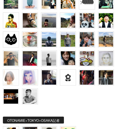
OTONAMIE×TOKYO×OSAKA記者