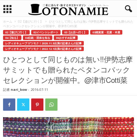
ホーム
02【遊びに行く】
ひとつとして同じものは無い!!伊勢志摩サミットでも贈られた
ペタンコバックセレクションが開催中。@津市Cotti菜
02【遊びに行く】
02イベントレポート
03【お店へ行く】
03雑貨屋・花屋・本屋
04【知る】
04伝統・団体を知る
06おすすめ記事
レディオキューブ ゲツモク！2020.11.5出演の記者さんの記事
レディオキューブ ゲツモク！2022.12.1出演の記者さんの記事
ひとつとして同じものは無い!!伊勢志摩
サミットでも贈られたペタンコバック
セレクションが開催中。@津市Cotti菜
記者
nari_bow
-
2016-07-11