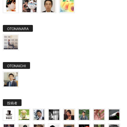
OTONANARA
OTONAICHI
投稿者