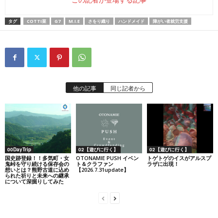
タグ
COTTI菜
G7
M.I.E
さをり織り
ハンドメイド
障がい者就労支援
他の記事
同じ記者から
00DayTrip
02【遊びに行く】
02【遊びに行く】
国史跡登録！！多気町・女
OTONAMIE PUSH イベン
トゲトゲのイスがアルスプ
鬼峠を守り続ける保存会の
ト＆クラファン
ラザに出現！
想いとは？熊野古道に込め
【2026.7.31update】
られた祈りと未来への継承
について深掘りしてみた