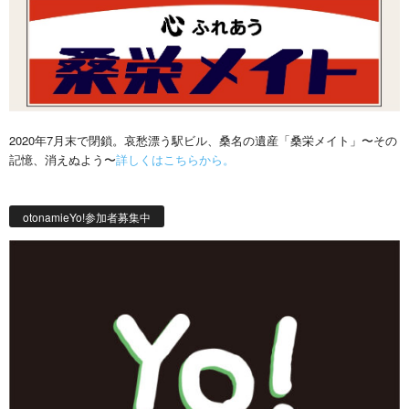
2020年7月末で閉鎖。哀愁漂う駅ビル、桑名の遺産「桑栄メイト」〜その
記憶、消えぬよう〜
詳しくはこちらから。
otonamieYo!参加者募集中