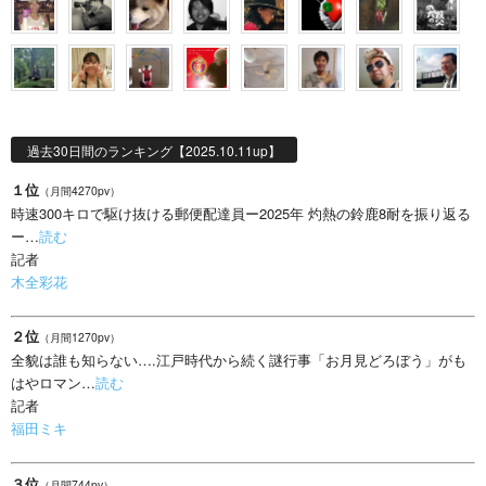
過去30日間のランキング【2025.10.11up】
１位
（月間4270pv）
時速300キロで駆け抜ける郵便配達員ー2025年 灼熱の鈴鹿8耐を振り返る
ー…
読む
記者
木全彩花
２位
（月間1270pv）
全貌は誰も知らない….江戸時代から続く謎行事「お月見どろぼう」がも
はやロマン…
読む
記者
福田ミキ
３位
（月間744pv）