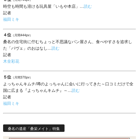
時空も時間も溶ける玩具屋「いもや本店」…
読む
記者
福田ミキ
４位
（月間444pv）
桑名の住宅街に佇むちょっと不思議なパン屋さん、食べやすさを追求し
た「パヴェ」のおはなし…
読む
記者
木全彩花
５位
（月間370pv）
よっちゃんキムチ/噂のよっちゃんに会いに行ってきた～口コミだけで全
国に広まる『よっちゃんキムチ』～…
読む
記者
福田ミキ
桑名の遺産「桑栄メイト」特集