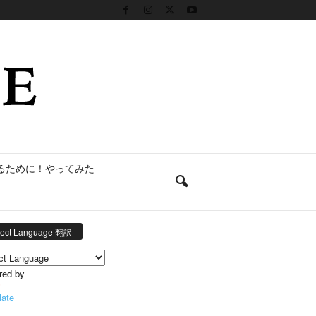
るために！やってみた
lect Language 翻訳
red by
late