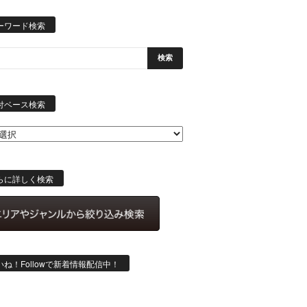
ーワード検索
日
付
付ベース検索
ベ
ー
ス
検
索
らに詳しく検索
いね！Followで新着情報配信中！