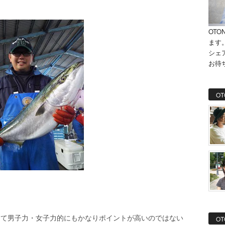
。
OTO
ます
シェ
お待
OT
？
って男子力・女子力的にもかなりポイントが高いのではない
OT