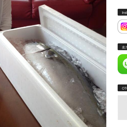
In
友
OT