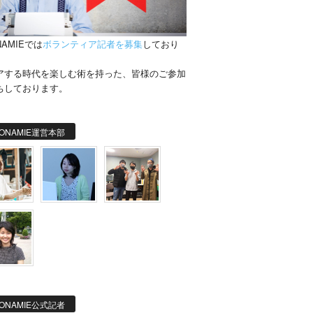
NAMIEでは
ボランティア記者を募集
しており
。
アする時代を楽しむ術を持った、皆様のご参加
ちしております。
ONAMIE運営本部
ONAMIE公式記者