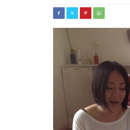
W
E
B
マ
ガ
ジ
ン
-
O
T
O
N
A
M
I
E
（
オ
ト
ナ
ミ