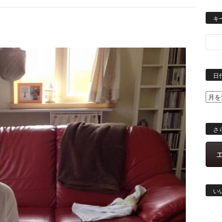
キ
日
さ
い