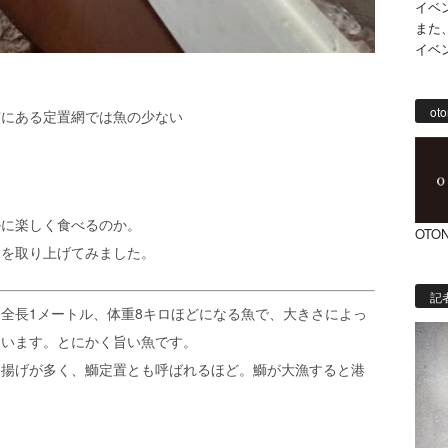
イベ
また
イベ
。
oto
市にある定置網では魚の少ない
かに楽しく食べるのか。
OTON
』を取り上げてみました。
記
全長1メートル、体重8キロほどになる魚で、大きさによっ
ています。とにかく旨い魚です。
水揚げが多く、鰤定置とも呼ばれるほど。鰤が大漁すると港