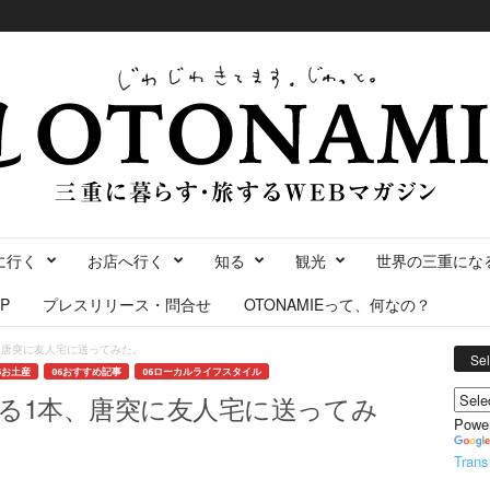
に行く
お店へ行く
知る
観光
世界の三重にな
P
プレスリリース・問合せ
OTONAMIEって、何なの？
、唐突に友人宅に送ってみた。
Se
5お土産
06おすすめ記事
06ローカルライフスタイル
る1本、唐突に友人宅に送ってみ
Powe
Trans