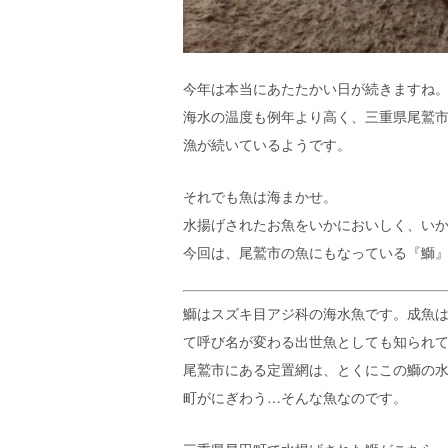
今年は本当にあたたかい日が続きますね
海水の温度も例年より高く、三重県尾鷲
漁が続いているようです。
それでも魚は海まかせ。
水揚げされたお魚をいかにおいしく、い
今回は、尾鷲市の魚にもなっている『鰤
鰤はスズキ目アジ科の海水魚です。成魚は
て呼び名が変わる出世魚としても知られ
尾鷲市にある定置網は、とくにこの鰤の
町がにぎわう…そんな魚なのです。