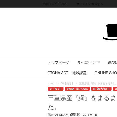
土曜日, 8月 8, 2026
サインイン/登録する
三
トップページ
食べに行く
遊び
重
県
OTONA ACT 地域課題
ONLINE SHO
に
暮
ホーム
04【知る】
三重県産『鰤』をまるまる1本
ら
04【知る】
04伝統・団体を知る
05【観光向け】
0
す
三重県産『鰤』をまるま
・
旅
た。
す
る
記者
OTONAMIE運営部
-
2016-01-13