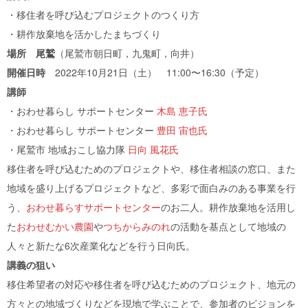
・移住者を呼び込むプロジェクトのつくり方
・耕作放棄地を活かしたまちづくり
場所 尾鷲
（尾鷲市朝日町，九鬼町，向井）
開催日時
2022年10月21日（土） 11:00〜16:30（予定）
講師
・おわせ暮らし サポートセンター
木島 恵子氏
・おわせ暮らし サポートセンター
豊田 宙也氏
・尾鷲市 地域おこし協力隊
日向 風花氏
移住者を呼び込むためのプロジェクトや、移住者相談の窓口、また
地域を盛り上げるプロジェクトなど、多彩で面白みのある事業を行
う、
おわせ暮らすサポートセンター
のお二人。耕作放棄地を活用し
た
おわせむかい農園
や
つちからみのれ
の活動を基点として地域の
人々と新たな6次産業化などを行う日向氏。
講義の狙い
移住希望者の対応や移住者を呼び込むためのプロジェクト、地元の
方々との地域づくりなどを現地で学ぶことで、参加者のビジョンを