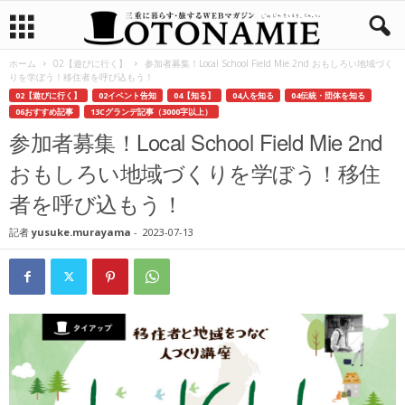
ホーム
02【遊びに行く】
参加者募集！Local School Field Mie 2nd おもしろい地域づく
りを学ぼう！移住者を呼び込もう！
02【遊びに行く】
02イベント告知
04【知る】
04人を知る
04伝統・団体を知る
06おすすめ記事
13Cグランデ記事（3000字以上）
参加者募集！Local School Field Mie 2nd
おもしろい地域づくりを学ぼう！移住
者を呼び込もう！
記者
yusuke.murayama
-
2023-07-13