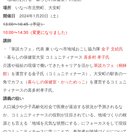
場所
いなべ市北勢町、大安町
開催日
2024年1月20日（土）
13:00〜16:45（予定）
10:00〜14:30（変更になりました）
講師
・「筆談カフェ」代表 兼 いなべ市地域おこし協力隊
金子 文絵氏
・暮らしの保健室大安 コミュニティナース
喜多村 孝子氏
介護や福祉の現場で働いてきたキャリアを活かし
筆談カフェ（桐林
館）
を運営する金子氏（コミュニティナース）。大安町の駅舎の一
角でカフェ（
暮らしの保健室・かっためっこ
）を運営するコミュニ
ティナースの喜多村孝子氏。
講義の狙い
人口減少や少子高齢化社会で医療が逼迫する状況が予測されるな
か、コミュニティナースの役割が注目されている。地域づくりの根
源とも言える「地域を元気な状態にする」にフォーカスをして現役
のコミュニティナースに学ぶことで、参加者が地域づくりについて