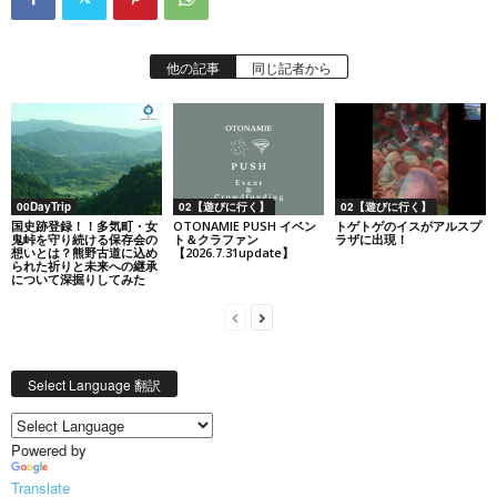
他の記事
同じ記者から
00DayTrip
02【遊びに行く】
02【遊びに行く】
国史跡登録！！多気町・女
OTONAMIE PUSH イベン
トゲトゲのイスがアルスプ
鬼峠を守り続ける保存会の
ト＆クラファン
ラザに出現！
想いとは？熊野古道に込め
【2026.7.31update】
られた祈りと未来への継承
について深掘りしてみた
Select Language 翻訳
Powered by
Translate