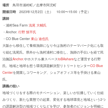
場所
鳥羽市浦村町／志摩市阿児町
開催日時
2023年12月2日（土） 10:00〜15:00（予定）
講師
・浦村Sea Farm
浅尾 大輔氏
・Anchor.
行野 慎平氏
・CO Blue Center
東山 迪也氏
大阪から移住して養殖漁師になり今は漁村のテーマパーク化にも取
り組む浅尾氏。県外から漁村浦村に移住し、漁師の手伝いを経て民
泊施設
Anchor.
やホステル兼スペース
toBAshare
など運営する行野
氏。地域と地球を想う環境課題解決型リトリートセンター
CO Blue
Center
を開業しコワーキング、シェアオフィス等を手掛ける東山
氏。
講義の狙い
地域づくりをする際のモチベーション、楽しいが伝播していく仕組
みづくり、新たな業態での起業、変化する地球環境と地域という2つ
の課題解決型の地域づくりなどを学び、参加者のビジョンを明確に