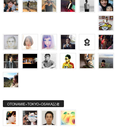
OTONAMIE×TOKYO×OSAKA記者