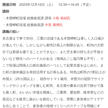
開催日時
2023年12月16日（土） 12:30〜16:45（予定）
講師
・木曽岬町役場 総務政策課 課長
小島 裕紹氏
・木曽岬町役場 総務政策課
中里 満博氏
講義の狙い
名古屋まで車で30分、三重の北端である木曽岬町は著しく人口減少
が進んでいる。しかしながら都市計画上の制限があり、町内の大部
分では新築を建てることができない。また空き家の持ち主が手放さ
ないなど移住へのハードルがある（地域おこし協力隊も不可）。そ
こで役場は関係人口創出施策の一つとして起業支援をはじめた。ま
た町の遊休施設を有効活用する計画もある。特色は町民の1割以上が
外国人（25カ国以上）、稲作やトマト栽培、木曽川の堤防でサイク
リングやジョギングを愉しむ町民、名古屋や桑名の近郊で静かで落
ち着く町。わいわい市場を開催し、三重県、愛知県、岐阜県などの
産品などを販売し賑わいを創出している。実際に参加者がアイデア
を出し合うことで、参加者の地域づくりへのステップを明確にす