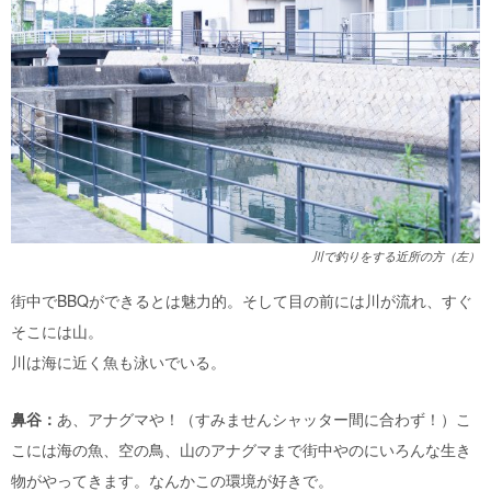
川で釣りをする近所の方（左）
街中でBBQができるとは魅力的。そして目の前には川が流れ、すぐ
そこには山。
川は海に近く魚も泳いでいる。
鼻谷：
あ、アナグマや！（すみませんシャッター間に合わず！）こ
こには海の魚、空の鳥、山のアナグマまで街中やのにいろんな生き
物がやってきます。なんかこの環境が好きで。