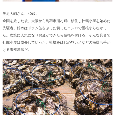
浅尾大輔さん、40歳。
全国を旅した後、大阪から鳥羽市浦村町に移住し牡蠣小屋を始めた
先駆者。始めはドラム缶をぶった切ったコンロで屋根すらなかっ
た。次第に人気になりお金ができたら屋根を付ける、そんな具合で
牡蠣小屋は成長していった。牡蠣をはじめワカメなどの海藻も手が
ける養殖漁師だ。