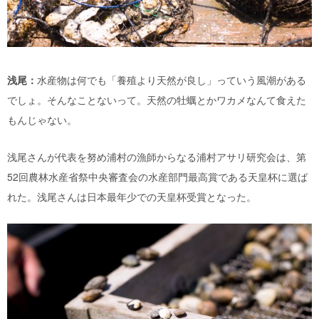
浅尾：
水産物は何でも「養殖より天然が良し」っていう風潮がある
でしょ。そんなことないって。天然の牡蠣とかワカメなんて食えた
もんじゃない。
浅尾さんが代表を努め浦村の漁師からなる浦村アサリ研究会は、第
52回農林水産省祭中央審査会の水産部門最高賞である天皇杯に選ば
れた。浅尾さんは日本最年少での天皇杯受賞となった。