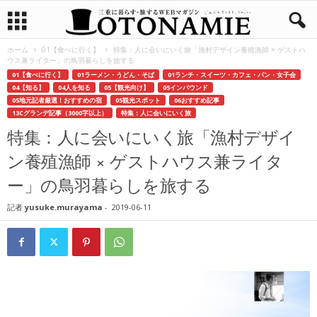
ホーム
01【食べに行く】
特集：人に会いにいく旅「漁村デザイン養殖漁師 × ゲストハ
ウス兼ライター」の鳥羽暮らしを旅する
01【食べに行く】
01ラーメン・うどん・そば
01ランチ・スイーツ・カフェ・パン・女子会
04【知る】
04人を知る
05【観光向け】
05インバウンド
05地元記者厳選！おすすめの宿
05観光スポット
06おすすめ記事
13Cグランデ記事（3000字以上）
特集：人に会いにいく旅
特集：人に会いにいく旅「漁村デザイ
ン養殖漁師 × ゲストハウス兼ライタ
ー」の鳥羽暮らしを旅する
記者
yusuke.murayama
-
2019-06-11