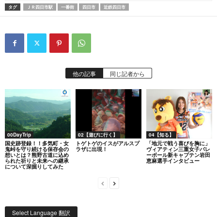
タグ
ＪＲ四日市駅
一番街
四日市
近鉄四日市
他の記事
同じ記者から
00DayTrip
02【遊びに行く】
04【知る】
国史跡登録！！多気町・女
トゲトゲのイスがアルスプ
「地元で戦う喜びを胸に」
鬼峠を守り続ける保存会の
ラザに出現！
ヴィアティン三重女子バレ
想いとは？熊野古道に込め
ーボール新キャプテン岩田
られた祈りと未来への継承
恵麻選手インタビュー
について深掘りしてみた
Select Language 翻訳