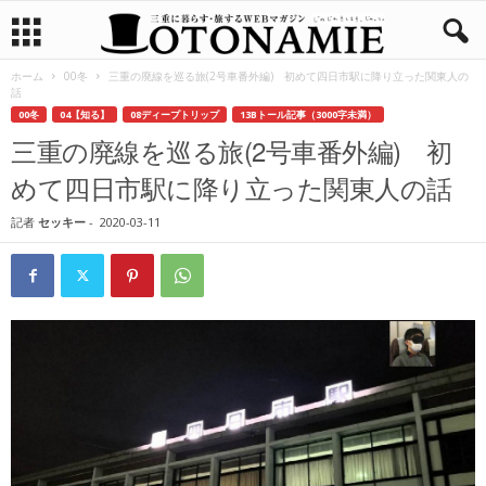
ホーム
00冬
三重の廃線を巡る旅(2号車番外編) 初めて四日市駅に降り立った関東人の
話
00冬
04【知る】
08ディープトリップ
13Bトール記事（3000字未満）
三重の廃線を巡る旅(2号車番外編) 初
めて四日市駅に降り立った関東人の話
記者
セッキー
-
2020-03-11