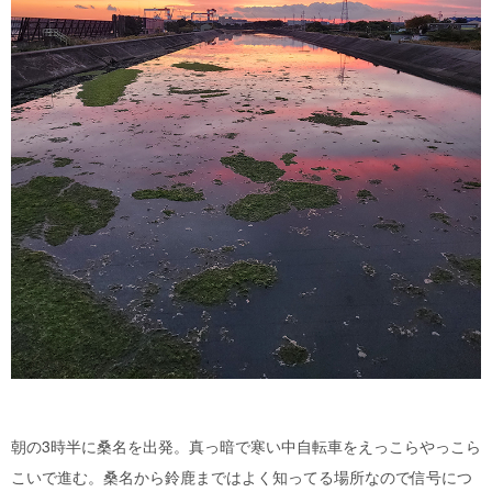
朝の3時半に桑名を出発。真っ暗で寒い中自転車をえっこらやっこら
こいで進む。桑名から鈴鹿まではよく知ってる場所なので信号につ