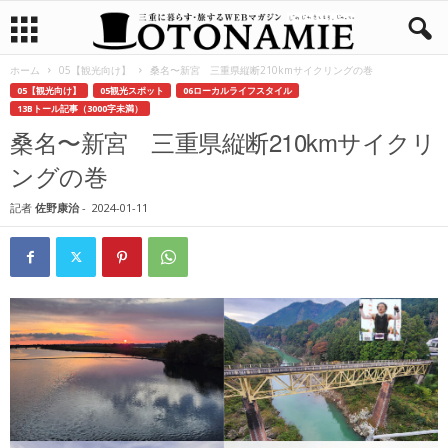
ホーム
05【観光向け】
桑名〜新宮 三重県縦断210kmサイクリングの巻
05【観光向け】
05観光スポット
06ローカルライフスタイル
13Bトール記事（3000字未満）
桑名〜新宮 三重県縦断210kmサイクリ
ングの巻
記者
佐野康治
-
2024-01-11