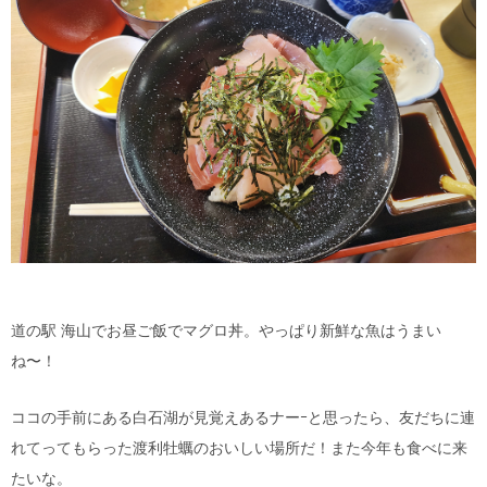
道の駅 海山でお昼ご飯でマグロ丼。やっぱり新鮮な魚はうまい
ね〜！
ココの手前にある白石湖が見覚えあるナーｰと思ったら、友だちに連
れてってもらった渡利牡蠣のおいしい場所だ！また今年も食べに来
たいな。