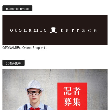
otonamie terrace
OTONAMIEのOnline Shopです。
記者募集中