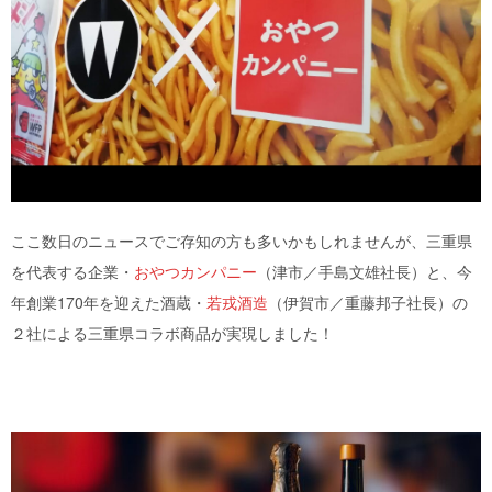
ここ数日のニュースでご存知の方も多いかもしれませんが、三重県
を代表する企業・
おやつカンパニー
（津市／手島文雄社長）と、今
年創業170年を迎えた酒蔵・
若戎酒造
（伊賀市／重藤邦子社長）の
２社による三重県コラボ商品が実現しました！