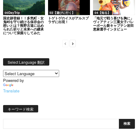
00DayTrip
02【遊びに行く】
04【知る】
国史跡登録！！多気町・女
トゲトゲのイスがアルスプ
「地元で戦う喜びを胸に」
鬼峠を守り続ける保存会の
ラザに出現！
ヴィアティン三重女子バレ
想いとは？熊野古道に込め
ーボール新キャプテン岩田
られた祈りと未来への継承
恵麻選手インタビュー
について深掘りしてみた
Select Language 翻訳
Powered by
Translate
キーワード検索
日