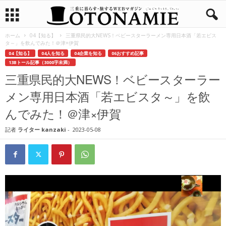
ホーム
04【知る】
三重県民的大NEWS！ベビースターラーメン専用日本酒「若エビス
タ～」を飲んでみた！＠津×伊賀
04【知る】
04人を知る
04企業を知る
06おすすめ記事
13Bトール記事（3000字未満）
三重県民的大NEWS！ベビースターラー
メン専用日本酒「若エビスタ～」を飲
んでみた！＠津×伊賀
記者
ライター kanzaki
-
2023-05-08