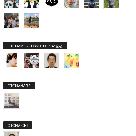
OTONAMIE×TOKYO×OSAKA記者
OTONANARA
OTONAICHI