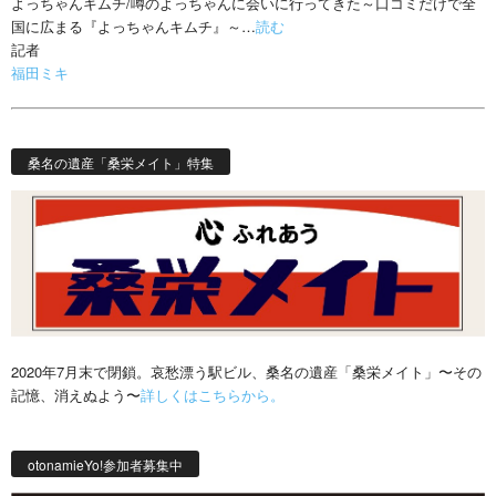
よっちゃんキムチ/噂のよっちゃんに会いに行ってきた～口コミだけで全
国に広まる『よっちゃんキムチ』～…
読む
記者
福田ミキ
桑名の遺産「桑栄メイト」特集
2020年7月末で閉鎖。哀愁漂う駅ビル、桑名の遺産「桑栄メイト」〜その
記憶、消えぬよう〜
詳しくはこちらから。
otonamieYo!参加者募集中