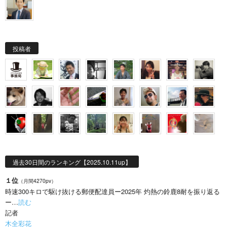
投稿者
過去30日間のランキング【2025.10.11up】
１位
（月間4270pv）
時速300キロで駆け抜ける郵便配達員ー2025年 灼熱の鈴鹿8耐を振り返る
ー…
読む
記者
木全彩花