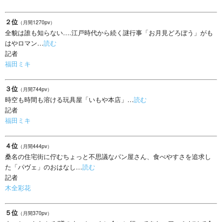
２位
（月間1270pv）
全貌は誰も知らない….江戸時代から続く謎行事「お月見どろぼう」がも
はやロマン…
読む
記者
福田ミキ
３位
（月間744pv）
時空も時間も溶ける玩具屋「いもや本店」…
読む
記者
福田ミキ
４位
（月間444pv）
桑名の住宅街に佇むちょっと不思議なパン屋さん、食べやすさを追求し
た「パヴェ」のおはなし…
読む
記者
木全彩花
５位
（月間370pv）