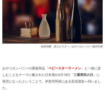
純米吟醸 若エビスタ～／おやつカンパニー提供写真
おやつカンパニーの看板商品「
ベビースターラーメン
」と一緒に楽
しむことをテーマに醸された日本酒が4月18日「
三重県民の日
」に
発売になったということで、伊賀市阿保にある若戎酒造へ伺いまし
た。