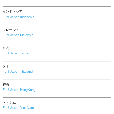
インドネシア
Fun! Japan Indonesia
マレーシア
Fun! Japan Malaysia
台湾
Fun! Japan Taiwan
タイ
Fun! Japan Thailand
香港
Fun! Japan HongKong
ベトナム
Fun! Japan Việt Nam