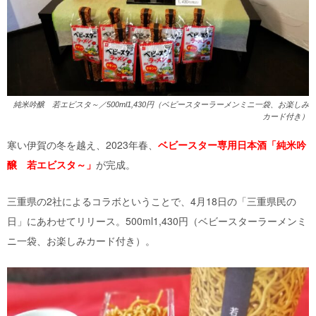
純米吟醸 若エビスタ～／500ml1,430円（ベビースターラーメンミニ一袋、お楽しみ
カード付き）
寒い伊賀の冬を越え、2023年春、
ベビースター専用日本酒「純米吟
醸 若エビスタ～」
が完成。
三重県の2社によるコラボということで、4月18日の「三重県民の
日」にあわせてリリース。500ml1,430円（ベビースターラーメンミ
ニ一袋、お楽しみカード付き）。