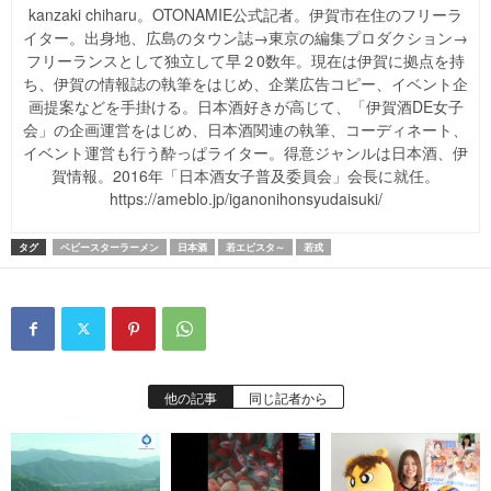
kanzaki chiharu。OTONAMIE公式記者。伊賀市在住のフリーラ
イター。出身地、広島のタウン誌→東京の編集プロダクション→
フリーランスとして独立して早２0数年。現在は伊賀に拠点を持
ち、伊賀の情報誌の執筆をはじめ、企業広告コピー、イベント企
画提案などを手掛ける。日本酒好きが高じて、「伊賀酒DE女子
会」の企画運営をはじめ、日本酒関連の執筆、コーディネート、
イベント運営も行う酔っぱライター。得意ジャンルは日本酒、伊
賀情報。2016年「日本酒女子普及委員会」会長に就任。
https://ameblo.jp/iganonihonsyudaisuki/
タグ
ベビースターラーメン
日本酒
若エビスタ～
若戎
他の記事
同じ記者から