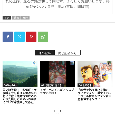
れの主婦。座右の銘は和して同ぜず。よろしくお願いします。得
意ジャンル：育児、地元(富田、四日市)
タグ
焙煎
珈琲
他の記事
同じ記者から
00DayTrip
02【遊びに行く】
04【知る】
国史跡登録！！多気町・女
トゲトゲのイスがアルスプ
「地元で戦う喜びを胸に」
鬼峠を守り続ける保存会の
ラザに出現！
ヴィアティン三重女子バレ
想いとは？熊野古道に込め
ーボール新キャプテン岩田
られた祈りと未来への継承
恵麻選手インタビュー
について深掘りしてみた