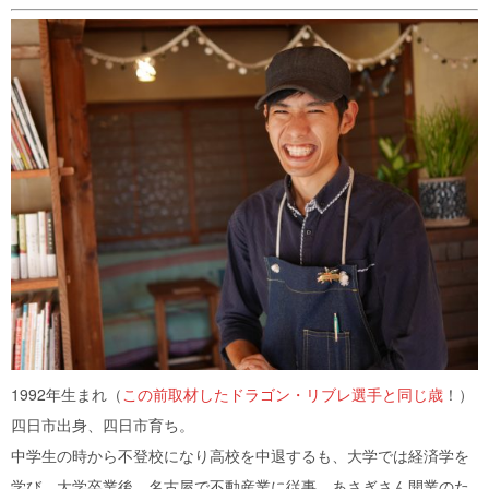
1992年生まれ（
この前取材したドラゴン・リブレ選手と同じ歳
！）
四日市出身、四日市育ち。
中学生の時から不登校になり高校を中退するも、大学では経済学を
学び、大学卒業後、名古屋で不動産業に従事。あさぎさん開業のた