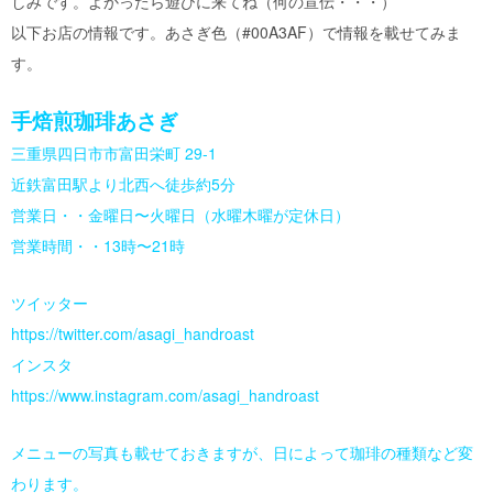
しみです。よかったら遊びに来てね（何の宣伝・・・）
以下お店の情報です。あさぎ色（#00A3AF）で情報を載せてみま
す。
手焙煎珈琲あさぎ
三重県四日市市富田栄町 29-1
近鉄富田駅より北西へ徒歩約5分
営業日・・金曜日〜火曜日（水曜木曜が定休日）
営業時間・・13時〜21時
ツイッター
https://twitter.com/asagi_handroast
インスタ
https://www.instagram.com/asagi_handroast
メニューの写真も載せておきますが、日によって珈琲の種類など変
わります。