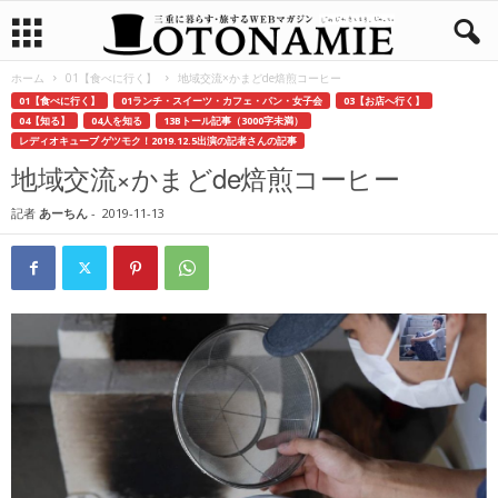
ホーム
01【食べに行く】
地域交流×かまどde焙煎コーヒー
01【食べに行く】
01ランチ・スイーツ・カフェ・パン・女子会
03【お店へ行く】
04【知る】
04人を知る
13Bトール記事（3000字未満）
レディオキューブ ゲツモク！2019.12.5出演の記者さんの記事
地域交流×かまどde焙煎コーヒー
記者
あーちん
-
2019-11-13